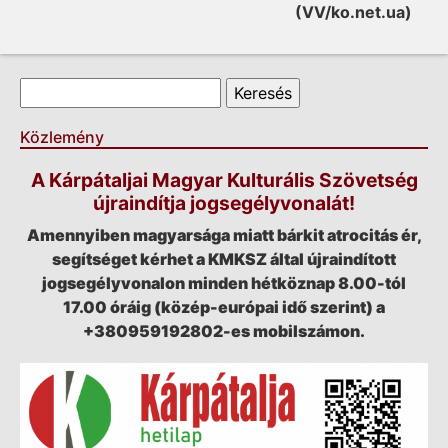
(VV/ko.net.ua)
Keresés űrlap
Keresés
Közlemény
A Kárpátaljai Magyar Kulturális Szövetség
újraindítja jogsegélyvonalát!
Amennyiben magyarsága miatt bárkit atrocitás ér,
segítséget kérhet a KMKSZ által újraindított
jogsegélyvonalon minden hétköznap 8.00-tól
17.00 óráig (közép-európai idő szerint) a
+380959192802-es mobilszámon.