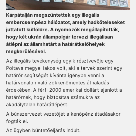
Kárpátalján megszüntettek egy illegális
embercsempész hálózatot, amely hadköteleseket
juttatott külföldre. A nyomozók megállapították,
hogy két ukrán állampolgár tervezi illegálisan
átlépni az államhatárt a határátkelőhelyek
megkerülésével.
Az illegális tevékenység egyik résztvevője egy
Poltava megyei lakos volt, aki a tervek szerint egy
határőr segítségét kívánta igénybe venni a
határvonalon való zökkenőmentes áthaladás
érdekében. A férfi 2000 amerikai dollárt ajánlott a
határőrnek, hogy biztosítsa számukra az
akadálytalan határátlépést.
A bűnszervezet vezetőjét a kenőpénz átadásakor
fogták el.
Az ügyben büntetőeljárás indult.