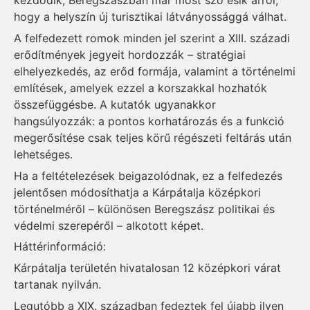
kezdődik, Beregszászban már most szó esik arról,
hogy a helyszín új turisztikai látványossággá válhat.
A felfedezett romok minden jel szerint a XIII. századi
erődítmények jegyeit hordozzák – stratégiai
elhelyezkedés, az erőd formája, valamint a történelmi
említések, amelyek ezzel a korszakkal hozhatók
összefüggésbe. A kutatók ugyanakkor
hangsúlyozzák: a pontos korhatározás és a funkció
megerősítése csak teljes körű régészeti feltárás után
lehetséges.
Ha a feltételezések beigazolódnak, ez a felfedezés
jelentősen módosíthatja a Kárpátalja középkori
történelméről – különösen Beregszász politikai és
védelmi szerepéről – alkotott képet.
Háttérinformáció:
Kárpátalja területén hivatalosan 12 középkori várat
tartanak nyilván.
Legutóbb a XIX. században fedeztek fel újabb ilyen