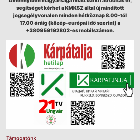
Amennyiben magyarsága miatt bárkit atrocitás ér,
segítséget kérhet a KMKSZ által újraindított
jogsegélyvonalon minden hétköznap 8.00-tól
17.00 óráig (közép-európai idő szerint) a
+380959192802-es mobilszámon.
Támogatónk