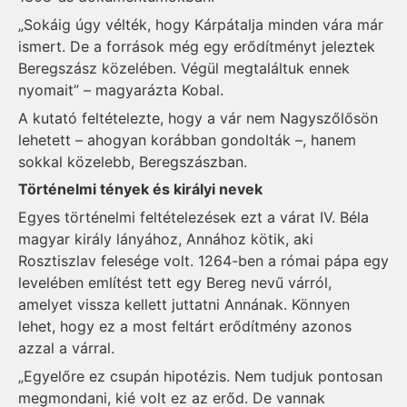
„Sokáig úgy vélték, hogy Kárpátalja minden vára már
ismert. De a források még egy erődítményt jeleztek
Beregszász közelében. Végül megtaláltuk ennek
nyomait” – magyarázta Kobal.
A kutató feltételezte, hogy a vár nem Nagyszőlősön
lehetett – ahogyan korábban gondolták –, hanem
sokkal közelebb, Beregszászban.
Történelmi tények és királyi nevek
Egyes történelmi feltételezések ezt a várat IV. Béla
magyar király lányához, Annához kötik, aki
Rosztiszlav felesége volt. 1264-ben a római pápa egy
levelében említést tett egy Bereg nevű várról,
amelyet vissza kellett juttatni Annának. Könnyen
lehet, hogy ez a most feltárt erődítmény azonos
azzal a várral.
„Egyelőre ez csupán hipotézis. Nem tudjuk pontosan
megmondani, kié volt ez az erőd. De vannak