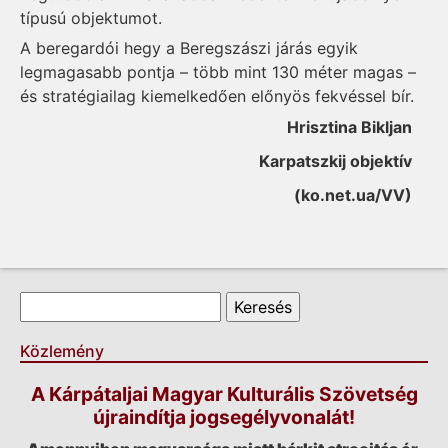
típusú objektumot.
A beregardói hegy a Beregszászi járás egyik
legmagasabb pontja – több mint 130 méter magas –
és stratégiailag kiemelkedően előnyös fekvéssel bír.
Hrisztina Bikljan
Karpatszkij objektív
(ko.net.ua/VV)
Keresés űrlap
Keresés
Közlemény
A Kárpátaljai Magyar Kulturális Szövetség
újraindítja jogsegélyvonalát!