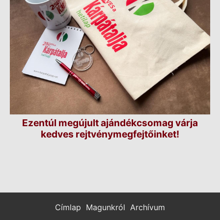
Ezentúl megújult ajándékcsomag várja
kedves rejtvénymegfejtőinket!
Címlap
Magunkról
Archívum