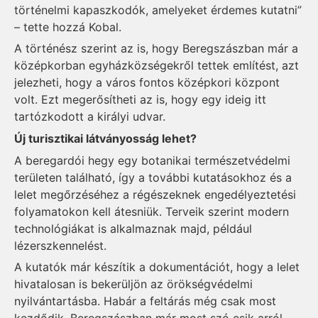
történelmi kapaszkodók, amelyeket érdemes kutatni”
– tette hozzá Kobal.
A történész szerint az is, hogy Beregszászban már a
középkorban egyházközségekről tettek említést, azt
jelezheti, hogy a város fontos középkori központ
volt. Ezt megerősítheti az is, hogy egy ideig itt
tartózkodott a királyi udvar.
Új turisztikai látványosság lehet?
A beregardói hegy egy botanikai természetvédelmi
területen található, így a további kutatásokhoz és a
lelet megőrzéséhez a régészeknek engedélyeztetési
folyamatokon kell átesniük. Terveik szerint modern
technológiákat is alkalmaznak majd, például
lézerszkennelést.
A kutatók már készítik a dokumentációt, hogy a lelet
hivatalosan is bekerüljön az örökségvédelmi
nyilvántartásba. Habár a feltárás még csak most