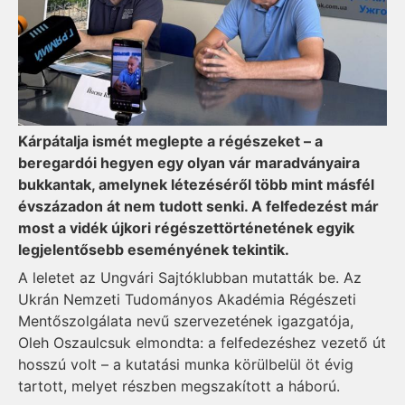
Kárpátalja ismét meglepte a régészeket – a
beregardói hegyen egy olyan vár maradványaira
bukkantak, amelynek létezéséről több mint másfél
évszázadon át nem tudott senki. A felfedezést már
most a vidék újkori régészettörténetének egyik
legjelentősebb eseményének tekintik.
A leletet az Ungvári Sajtóklubban mutatták be. Az
Ukrán Nemzeti Tudományos Akadémia Régészeti
Mentőszolgálata nevű szervezetének igazgatója,
Oleh Oszaulcsuk elmondta: a felfedezéshez vezető út
hosszú volt – a kutatási munka körülbelül öt évig
tartott, melyet részben megszakított a háború.