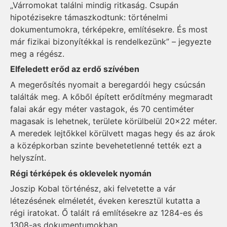
„Várromokat találni mindig ritkaság. Csupán
hipotézisekre támaszkodtunk: történelmi
dokumentumokra, térképekre, említésekre. És most
már fizikai bizonyítékkal is rendelkezünk” – jegyezte
meg a régész.
Elfeledett erőd az erdő szívében
A megerősítés nyomait a beregardói hegy csúcsán
találták meg. A kőből épített erődítmény megmaradt
falai akár egy méter vastagok, és 70 centiméter
magasak is lehetnek, területe körülbelül 20x22 méter.
A meredek lejtőkkel körülvett magas hegy és az árok
a középkorban szinte bevehetetlenné tették ezt a
helyszínt.
Régi térképek és oklevelek nyomán
Joszip Kobal történész, aki felvetette a vár
létezésének elméletét, éveken keresztül kutatta a
régi iratokat. Ő talált rá említésekre az 1284-es és
1308-as dokumentumokban.