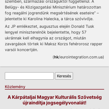
szemben, származási országuktól függetlenül. A
Belügy- és Közigazgatási Minisztérium határozottan
fog reagálni jogrendünk megsértésének eseteire” –
jelentette ki Karolina Halecka, a tárca szóvivője.
Az JP emlékeztet, augusztus elején Donald Tusk
lengyel miniszterelnök bejelentette, hogy 57
ukránnak kell elhagynia az országot, miután
zavargások törtek ki Maksz Korzs fehérorosz rapper
varsói koncertjén.
(
hk
/eurointegration.com.ua)
Keresés űrlap
Keresés
Közlemény
A Kárpátaljai Magyar Kulturális Szövetség
újraindítja jogsegélyvonalát!