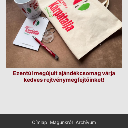
Ezentúl megújult ajándékcsomag várja
kedves rejtvénymegfejtőinket!
Címlap
Magunkról
Archívum