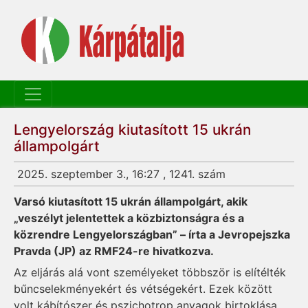
Lengyelország kiutasított 15 ukrán
állampolgárt
2025. szeptember 3., 16:27 , 1241. szám
Varsó kiutasított 15 ukrán állampolgárt, akik
„veszélyt jelentettek a közbiztonságra és a
közrendre Lengyelországban” – írta a Jevropejszka
Pravda (JP) az RMF24-re hivatkozva.
Az eljárás alá vont személyeket többször is elítélték
bűncselekményekért és vétségekért. Ezek között
volt kábítószer és pszichotrop anyagok birtoklása,