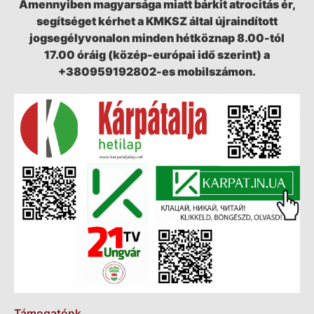
Amennyiben magyarsága miatt bárkit atrocitás ér,
segítséget kérhet a KMKSZ által újraindított
jogsegélyvonalon minden hétköznap 8.00-tól
17.00 óráig (közép-európai idő szerint) a
+380959192802-es mobilszámon.
Támogatónk