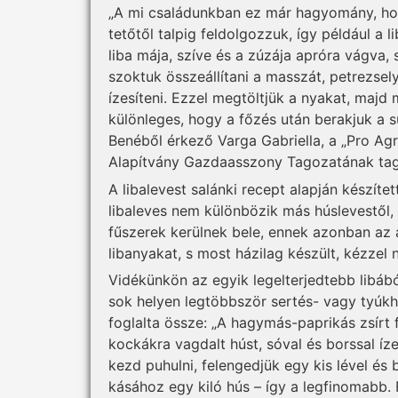
„A mi családunkban ez már hagyomány, hogy
tetőtől talpig feldolgozzuk, így például a l
liba mája, szíve és a zúzája apróra vágva, s
szoktuk összeállítani a masszát, petrezse
ízesíteni. Ezzel megtöltjük a nyakat, majd 
különleges, hogy a főzés után berakjuk a 
Benéből érkező Varga Gabriella, a „Pro Agr
Alapítvány Gazdaasszony Tagozatának tag
A libalevest salánki recept alapján készít
libaleves nem különbözik más húslevestől
fűszerek kerülnek bele, ennek azonban az a
libanyakat, s most házilag készült, kézzel 
Vidékünkön az egyik legelterjedtebb libáb
sok helyen legtöbbször sertés- vagy tyúkhú
foglalta össze: „A hagymás-paprikás zsírt 
kockákra vagdalt húst, sóval és borssal í
kezd puhulni, felengedjük egy kis lével és
kásához egy kiló hús – így a legfinomabb.