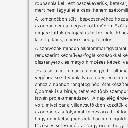
roppannia kell, ezt összekeverjük, betakarju
mert nem lágyul el a kása, hanem szétömlik
A kemencében sült libapecsenyéhez hozzá il
azonban nem a megszokott módon. Ezúttal 
dagasztották és tojást is tettek bele. Ehh
kicsit pikáns, a másik pedig tejfölös.
A szervezők minden alkalommal figyelmet f
rendszerint kézműves-foglalkozásokkal ké
dísztányérok és matyó hímzéses képek, vala
„Ez a sorozat immár a tizenegyedik állomá
végéhez közeledünk. Novemberben nem meh
ehhez a naphoz rengeteg népi étel készít
újbornak is a bírája, tehát ez több szempo
István projektmenedzser. „A nap elég érdek
volt, mivel bár a villanysütőkben kezdtük 
azonban ez a folyamat félbeszakadt. A kár
hogy nem kétségbeesnek, hanem megoldáso
főzési és sütési módra. Nagy öröm, hogy i