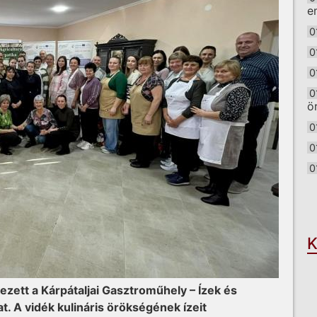
e
0
0
0
0
ö
0
0
0
O
K
kezett a Kárpátaljai Gasztroműhely – Ízek és
A vidék kulináris örökségének ízeit