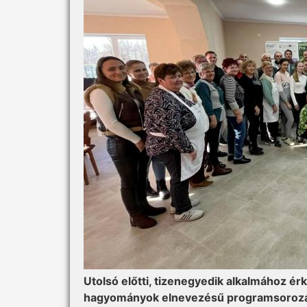
Utolsó előtti, tizenegy­edik alkalmához ér
hagyományok elnevezésű programsorozat. 