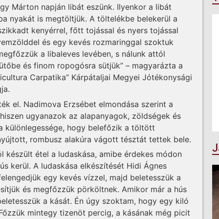
 Márton napján libát eszünk. Ilyenkor a libát
iba nyakát is megtöltjük. A töltelékbe belekerül a
zikkadt kenyérrel, főtt tojással és nyers tojással
lyemzölddel és egy kevés rozmaringgal szoktuk
megfőzzük a libaleves levében, s nálunk attól
sütőbe és finom ropogósra sütjük” – magyarázta a
icultura Carpatika” Kárpátaljai Megyei Jótékonysági
ja.
ették el. Nadimova Erzsébet elmondása szerint a
, hiszen ugyanazok az alapanyagok, zöldségek és
 különlegessége, hogy belefőzik a töltött
nyújtott, rombusz alakúra vágott tésztát tettek bele.
J
ól készült étel a ludaskása, amibe érdekes módon
s kerül. A ludaskása elkészítését Hidi Ágnes
felengedjük egy kevés vízzel, majd beletesszük a
zesítjük és megfőzzük pörköltnek. Amikor már a hús
 beletesszük a kását. Én úgy szoktam, hogy egy kiló
 Főzzük mintegy tizenöt percig, a kásának még picit