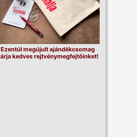
Ezentúl megújult ajándékcsomag
árja kedves rejtvénymegfejtőinket!