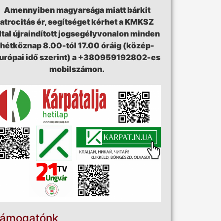
Amennyiben magyarsága miatt bárkit
atrocitás ér, segítséget kérhet a KMKSZ
ltal újraindított jogsegélyvonalon minden
hétköznap 8.00-tól 17.00 óráig (közép-
urópai idő szerint) a +380959192802-es
mobilszámon.
ámogatónk