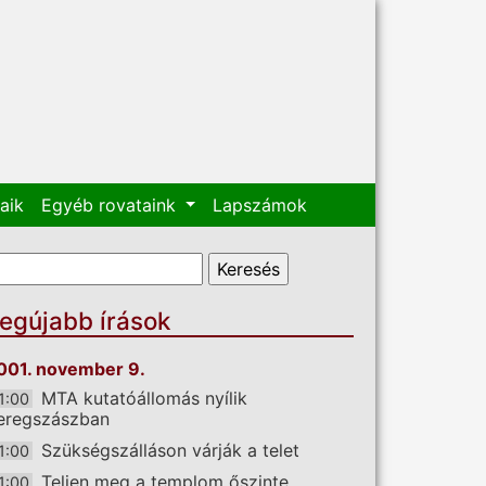
aik
Egyéb rovataink
Lapszámok
eresés űrlap
eresés
egújabb írások
001. november 9.
MTA kutatóállomás nyílik
1:00
eregszászban
Szükségszálláson várják a telet
1:00
Teljen meg a templom őszinte
1:00