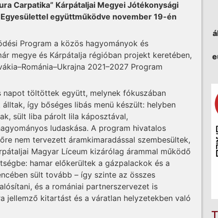
ura Carpatika” Kárpátaljai Megyei Jótékonysági
rt Egyesülettel együttműködve november 19-én
á
ödési Program a közös hagyományok és
 megye és Kárpátalja régióban projekt keretében,
e
ovákia–Románia–Ukrajna 2021–2027 Program
 napot töltöttek együtt, melynek fókuszában
álltak, így bőséges libás menü készült: helyben
ak, sült liba párolt lila káposztával,
 hagyományos ludaskása. A program hivatalos
előre nem tervezett áramkimaradással szembesültek,
 Kárpátaljai Magyar Líceum kizárólag árammal működő
ségbe: hamar előkerültek a gázpalackok és a
encében sült tovább – így szinte az összes
lósítani, és a romániai partnerszervezet is
 jellemző kitartást és a váratlan helyzetekben való
T