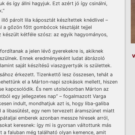
k és így állni hagyjuk. Ezt azért jó így csinálni,
.”
lő párolt lila káposztát készítettek knédlivel –
a gőzön főtt gombócok tésztáját tejjel
ez készült kétféle szósz: az egyik hagyományos,
ordítanak a jelen lévő gyerekekre is, akiknek
v
szülnek. Ennek eredményeként ludat ábrázoló
mint saját készítésű viaszgyertyák is születtek.
sához érkezett. Tizenkettő lesz összesen, tehát a
ettünk el a Márton-napi szokások mellett, hiszen
ése kapcsolódik. És nem utolsósorban Márton az
ntból egy jellegzetes nap” – fogalmazott Varga
esen indult, mondhatjuk azt is, hogy liba-galiba
el a libasütést, egy nem tervezett áramszünet miatt
pátaljai emberek azonban messze híresek arról,
kat keresnek: így mi is gyorsan váltottunk más
tt a faluban még található olyan kemence, amit