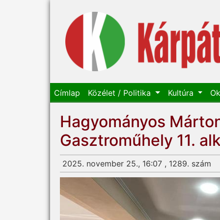
Címlap
Közélet / Politika
Kultúra
Ok
Hagyományos Márton-n
Gasztroműhely 11. al
2025. november 25., 16:07 , 1289. szám