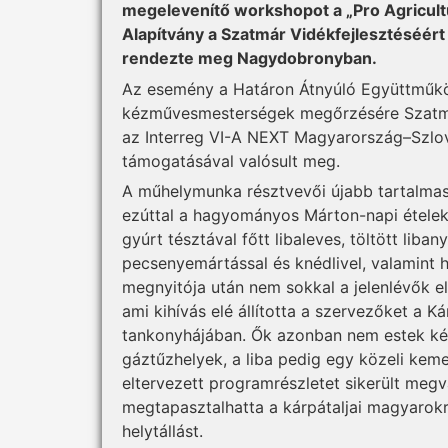
megelevenítő workshopot a „Pro Agricult
Alapítvány a Szatmár Vidékfejlesztéséé
rendezte meg Nagydobronyban.
Az esemény a Határon Átnyúló Együttműk
kézművesmesterségek megőrzésére Szatmár
az Interreg VI-A NEXT Magyarország–Szl
támogatásával valósult meg.
A műhelymunka résztvevői újabb tartalmas
ezúttal a hagyományos Márton-napi ételek 
gyúrt tésztával főtt libaleves, töltött libany
pecsenyemártással és knédlivel, valamint
megnyitója után nem sokkal a jelenlévők 
ami kihívás elé állította a szervezőket a
tankonyhájában. Ők azonban nem estek két
gáztűzhelyek, a liba pedig egy közeli kem
eltervezett programrészletet sikerült megva
megtapasztalhatta a kárpátaljai magyarokra
helytállást.