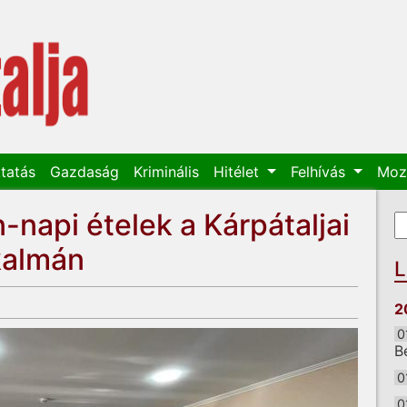
tatás
Gazdaság
Kriminális
Hitélet
Felhívás
Moz
api ételek a Kárpátaljai
K
K
kalmán
L
2
0
B
0
0