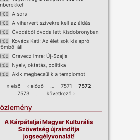
mberekkel
A sors
1:00
A viharvert szívekre kell az áldás
1:00
Óvodából óvoda lett Kisdobronyban
1:00
Kovács Kati: Az élet sok kis apró
1:00
römből áll
Oravecz Imre: Új-Szajla
1:00
Nyelv, oktatás, politika
1:00
Akik megbecsülik a templomot
1:00
ldalak
« első
‹ előző
…
7571
7572
7573
…
következő ›
özlemény
A Kárpátaljai Magyar Kulturális
Szövetség újraindítja
jogsegélyvonalát!