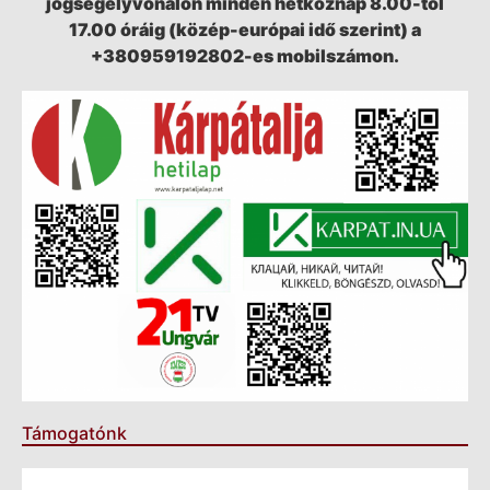
jogsegélyvonalon minden hétköznap 8.00-tól
17.00 óráig (közép-európai idő szerint) a
+380959192802-es mobilszámon.
Támogatónk