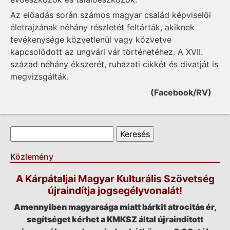
Az előadás során számos magyar család képviselői
életrajzának néhány részletét feltárták, akiknek
tevékenysége közvetlenül vagy közvetve
kapcsolódott az ungvári vár történetéhez. A XVII.
század néhány ékszerét, ruházati cikkét és divatját is
megvizsgálták.
(Facebook/RV)
Keresés űrlap
Keresés
Közlemény
A Kárpátaljai Magyar Kulturális Szövetség
újraindítja jogsegélyvonalát!
Amennyiben magyarsága miatt bárkit atrocitás ér,
segítséget kérhet a KMKSZ által újraindított