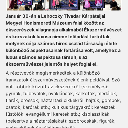
Január 30-án a Lehoczky Tivadar Kárpátaljai
Megyei Honismereti Múzeum falai között az
ékszerészek világnapja alkalmából Ékszerművészet
és korszakok luxusa címmel előadást tartottak,
melynek célja számos híres család társasági élete
különböző aspektusainak feltárása volt, amelyhez a
luxus számos aspektusa társult, s az
ékszerművészet jelentős helyet foglal el.
A résztvevők megismerkedtek a különböző
irányzatok ékszerművészetének élénk példáival. Szó
volt többek között az ékszerekről (személyes):
gyűrűk, fülbevalók, nyakláncok, karkötők, medálok,
tiarák, brossok; háztartási cikkekről: hajtűk, gombok,
csatok, karórák stb.; kultikus tárgyakról: keresztek,
füstölők, evangéliumi keretek stb.; kisplasztikák
(beleértve a háztartásiakat): szobrocskák, figurák,
evőeszközök és tálalóeszközök.