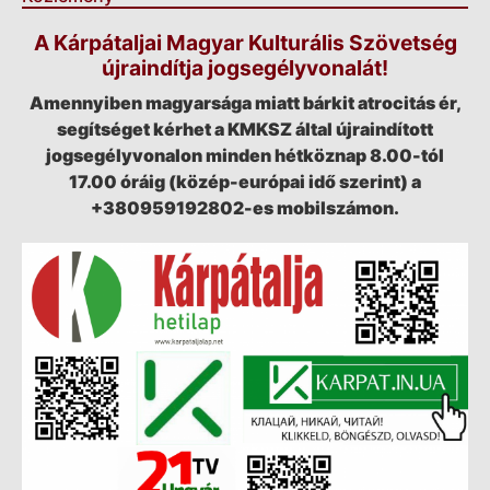
A Kárpátaljai Magyar Kulturális Szövetség
újraindítja jogsegélyvonalát!
Amennyiben magyarsága miatt bárkit atrocitás ér,
segítséget kérhet a KMKSZ által újraindított
jogsegélyvonalon minden hétköznap 8.00-tól
17.00 óráig (közép-európai idő szerint) a
+380959192802-es mobilszámon.