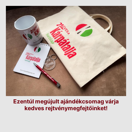
Ezentúl megújult ajándékcsomag várja
kedves rejtvénymegfejtőinket!