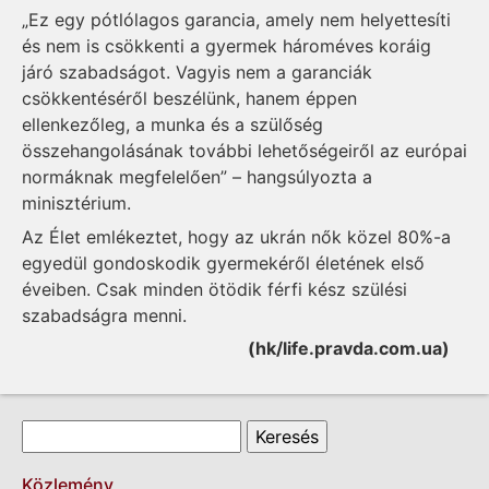
„Ez egy pótlólagos garancia, amely nem helyettesíti
és nem is csökkenti a gyermek hároméves koráig
járó szabadságot. Vagyis nem a garanciák
csökkentéséről beszélünk, hanem éppen
ellenkezőleg, a munka és a szülőség
összehangolásának további lehetőségeiről az európai
normáknak megfelelően” – hangsúlyozta a
minisztérium.
Az Élet emlékeztet, hogy az ukrán nők közel 80%-a
egyedül gondoskodik gyermekéről életének első
éveiben. Csak minden ötödik férfi kész szülési
szabadságra menni.
(hk/life.pravda.com.ua)
Keresés űrlap
Keresés
Közlemény