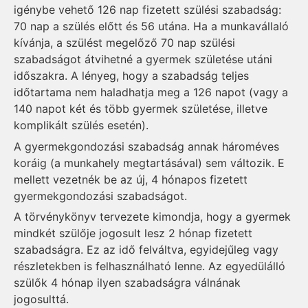
igénybe vehető 126 nap fizetett szülési szabadság:
70 nap a szülés előtt és 56 utána. Ha a munkavállaló
kívánja, a szülést megelőző 70 nap szülési
szabadságot átvihetné a gyermek születése utáni
időszakra. A lényeg, hogy a szabadság teljes
időtartama nem haladhatja meg a 126 napot (vagy a
140 napot két és több gyermek születése, illetve
komplikált szülés esetén).
A gyermekgondozási szabadság annak hároméves
koráig (a munkahely megtartásával) sem változik. E
mellett vezetnék be az új, 4 hónapos fizetett
gyermekgondozási szabadságot.
A törvénykönyv tervezete kimondja, hogy a gyermek
mindkét szülője jogosult lesz 2 hónap fizetett
szabadságra. Ez az idő felváltva, egyidejűleg vagy
részletekben is felhasználható lenne. Az egyedülálló
szülők 4 hónap ilyen szabadságra válnának
jogosulttá.