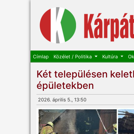
Címlap
Közélet / Politika
Kultúra
Ok
Két településen kele
épületekben
2026. április 5., 13:50