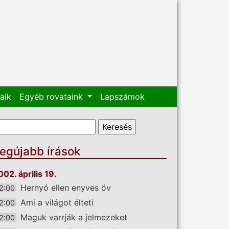
aik
Egyéb rovataink
Lapszámok
eresés űrlap
eresés
egújabb írások
002. április 19.
Hernyó ellen enyves öv
2:00
Ami a világot élteti
2:00
Maguk varrják a jelmezeket
2:00