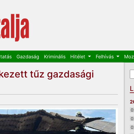
tatás
Gazdaság
Kriminális
Hitélet
Felhívás
Moz
tkezett tűz gazdasági
K
K
L
2
0
0
0