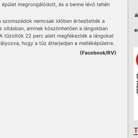
z épület megrongálódott, és a benne lévő tehén
á
 a szomszédok nemcsak időben értesítették a
 az oltásban, aminek köszönhetően a lángokban
e
 A tűzoltók 22 perc alatt megfékezték a lángokat
lyozva, hogy a tűz átterjedjen a melléképületre.
(Facebook/RV)
T