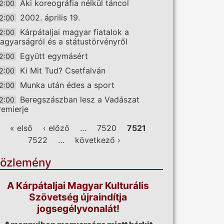
Aki koreográfia nélkül táncol
2:00
2002. április 19.
2:00
Kárpátaljai magyar fiatalok a
2:00
agyarságról és a státustörvényről
Együtt egymásért
2:00
Ki Mit Tud? Csetfalván
2:00
Munka után édes a sport
2:00
Beregszászban lesz a Vadászat
2:00
remierje
ldalak
« első
‹ előző
…
7520
7521
7522
…
következő ›
özlemény
A Kárpátaljai Magyar Kulturális
Szövetség újraindítja
jogsegélyvonalát!