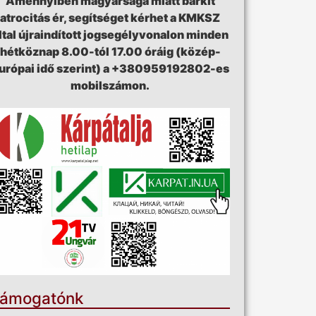
Amennyiben magyarsága miatt bárkit
atrocitás ér, segítséget kérhet a KMKSZ
ltal újraindított jogsegélyvonalon minden
hétköznap 8.00-tól 17.00 óráig (közép-
urópai idő szerint) a +380959192802-es
mobilszámon.
ámogatónk