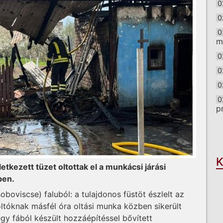
0
0
0
m
0
0
0
0
p
O
K
tkezett tüzet oltottak el a munkácsi járási
ben.
boviscse) faluból: a tulajdonos füstöt észlelt az
oltóknak másfél óra oltási munka közben sikerült
gy fából készült hozzáépítéssel bővített