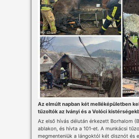
Az elmúlt napban két melléképületben kele
tűzoltók az Iványi és a Volóci kistérségek
Az első hívás délután érkezett Borhalom (Bo
ablakon, és hívta a 101-et. A munkácsi tűz
megmenteniük a lángoktól két disznót és e