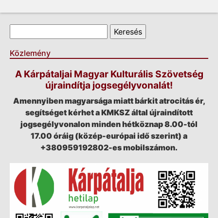
Keresés űrlap
Keresés
Közlemény
A Kárpátaljai Magyar Kulturális Szövetség
újraindítja jogsegélyvonalát!
Amennyiben magyarsága miatt bárkit atrocitás ér,
segítséget kérhet a KMKSZ által újraindított
jogsegélyvonalon minden hétköznap 8.00-tól
17.00 óráig (közép-európai idő szerint) a
+380959192802-es mobilszámon.