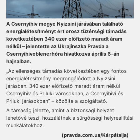
A Csernyihiv megye Nyizsini járásában található
energialétesítményt ért orosz tüzérségi támadás
következtében 340 ezer előfizető maradt áram
nélkül –
jelentette
az Ukrajinszka Pravda a
Csernyihivoblenerhóra hivatkozva április 6-án
hajnalban.
„Az ellenséges támadás következtében egy fontos
energialétesítmény megrongálódott a Nyizsini
járásban. 340 ezer előfizető maradt áram nélkül
Csernyihiv és Priluki városokban, a Csernyihivi és
Priluki járásokban” – közölte a szolgáltató.
A társaság jelezte, amint a biztonsági helyzet
lehetővé teszi, hozzálátnak a sürgősségi helyreállítási
munkálatokhoz.
(pravda.com.ua/Kárpátalja)