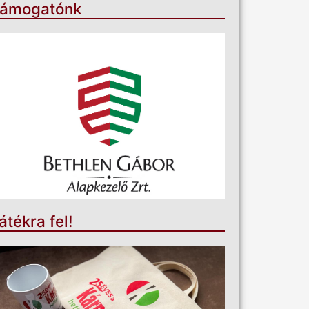
ámogatónk
átékra fel!