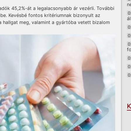
n
adók 45,2%-át a legalacsonyabb ár vezérli. További
0
be. Kevésbé fontos kritériumnak bizonyult az
á
a hallgat meg, valamint a gyártóba vetett bizalom
0
0
0
f
0
0
0
O
K