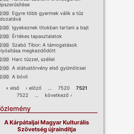
épszerűsítése
Egyre több gyermek válik a tűz
2:00
ldozatává
Igyekeznek titokban tartani a bajt
2:00
Értékes tapasztalatok
2:00
Szabó Tibor: A támogatások
2:00
olyósítása megkezdődött
Harc tűzzel, széllel
2:00
A státustörvény első gyümölcsei
2:00
A bóvli
2:00
ldalak
« első
‹ előző
…
7520
7521
7522
…
következő ›
özlemény
A Kárpátaljai Magyar Kulturális
Szövetség újraindítja