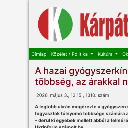
Címlap
Közélet / Politika
Kultúra
Ok
A hazai gyógyszerkíná
többség, az árakkal 
2026. május 3., 13:15 , 1310. szám
A legtöbb ukrán meg­érezte a gyógyszere
fogyasztók túlnyomó többsége számára az
– derül ki egyebek mellett abból a felmér
Ukrinform számolt be.