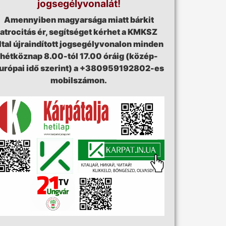
jogsegélyvonalát!
Amennyiben magyarsága miatt bárkit
atrocitás ér, segítséget kérhet a KMKSZ
ltal újraindított jogsegélyvonalon minden
hétköznap 8.00-tól 17.00 óráig (közép-
urópai idő szerint) a +380959192802-es
mobilszámon.