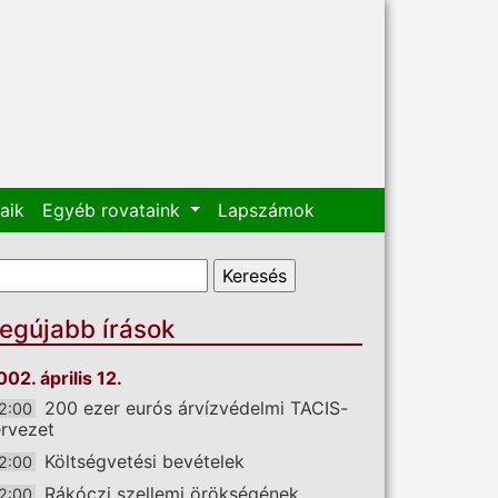
aik
Egyéb rovataink
Lapszámok
eresés űrlap
eresés
egújabb írások
002. április 12.
200 ezer eurós árvízvédelmi TACIS-
2:00
ervezet
Költségvetési bevételek
2:00
Rákóczi szellemi örökségének
2:00