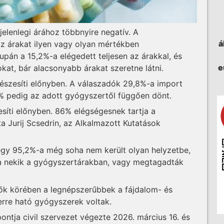
elenlegi árához többnyire negatív. A
á
z árakat ilyen vagy olyan mértékben
pán a 15,2%-a elégedett teljesen az árakkal, és
e
kat, bár alacsonyabb árakat szeretne látni.
észesíti előnyben. A válaszadók 29,8%-a import
% pedig az adott gyógyszertől függően dönt.
síti előnyben. 86% elégségesnek tartja a
a Jurij Scsedrin, az Alkalmazott Kutatások
egy 95,2%-a még soha nem került olyan helyzetbe,
na nekik a gyógyszertárakban, vagy megtagadták
ők körében a legnépszerűbbek a fájdalom- és
zerre ható gyógyszerek voltak.
ntja civil szervezet végezte 2026. március 16. és