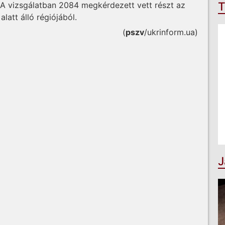
T
 A vizsgálatban 2084 megkérdezett vett részt az
latt álló régiójából.
(
pszv
/ukrinform.ua)
J