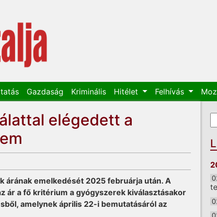
tatás
Gazdaság
Kriminális
Hitélet
Felhívás
Moz
lattal elégedett a
K
K
nem
L
2
0
k árának emelkedését 2025 februárja után. A
t
 ár a fő kritérium a gyógyszerek kiválasztásakor
0
ésből, amelynek április 22-i bemutatásáról az
0