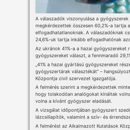
A válaszadók viszonyulása a gyógyszerek j
megkérdezettek összesen 60,2%-a tartja a
elfogadhatatlanoknak. A válaszadóknak csu
24,6%-uk tartja inkább elfogadhatónak azo
Az ukránok 41%-a a hazai gyógyszereket r
gyógyszereket választ, a fennmaradó 29,1
„41% a hazai gyártású gyógyszereket része
gyógyszertárak választékát” – hangsúlyozt
Központja civil szervezet igazgatója.
A felmérés szerint a megkérdezettek mint
hogy tolakodóan analógokat kínáltak vol
volna a kívánt gyógyszer eladását.
A vizsgálat időpontjában gyógyszert szed
lázcsillapítók, valamint a szív- és érrends
A felmérést az Alkalmazott Kutatások Közpo