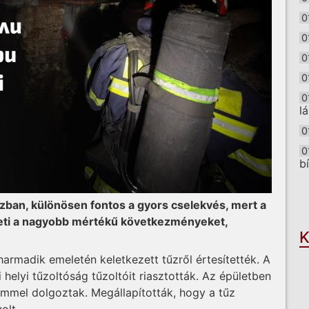
0
0
0
0
0
l
0
0
b
O
zban, különösen fontos a gyors cselekvés, mert a
heti a nagyobb mértékű következményeket,
K
harmadik emeletén keletkezett tűzről értesítették. A
helyi tűzoltóság tűzoltóit riasztották. Az épületben
emmel dolgoztak. Megállapították, hogy a tűz
olt.