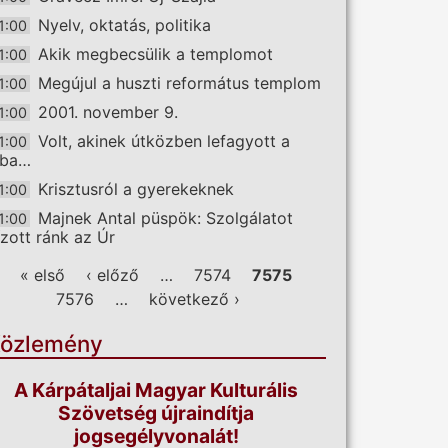
Nyelv, oktatás, politika
1:00
Akik megbecsülik a templomot
1:00
Megújul a huszti református templom
1:00
2001. november 9.
1:00
Volt, akinek útközben lefagyott a
1:00
ába…
Krisztusról a gyerekeknek
1:00
Majnek Antal püspök: Szolgálatot
1:00
ízott ránk az Úr
ldalak
« első
‹ előző
…
7574
7575
7576
…
következő ›
özlemény
A Kárpátaljai Magyar Kulturális
Szövetség újraindítja
jogsegélyvonalát!