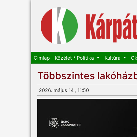
Címlap
Közélet / Politika
Kultúra
Ok
Többszintes lakóházb
2026. május 14., 11:50