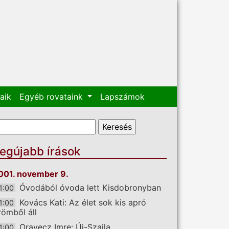
aik
Egyéb rovataink
Lapszámok
eresés űrlap
eresés
egújabb írások
001. november 9.
Óvodából óvoda lett Kisdobronyban
1:00
Kovács Kati: Az élet sok kis apró
1:00
römből áll
Oravecz Imre: Új-Szajla
1:00