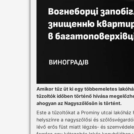
Amikor tűz üt ki egy többemeletes lakóhá
tűzoltók időben történő hívása megelőz
ahogyan az Nagyszőlősön is történt.
Este a tűzoltókat a Prominy utcai lakóház 
helyszínre a nagyszőlősi és szőlősvégardói 
lévő erős füst miatt légzés- és szemvédel
forrása egy kétszobás lakás konyhájában v