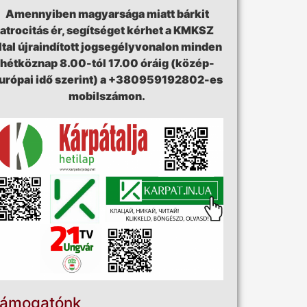
Amennyiben magyarsága miatt bárkit
atrocitás ér, segítséget kérhet a KMKSZ
ltal újraindított jogsegélyvonalon minden
hétköznap 8.00-tól 17.00 óráig (közép-
urópai idő szerint) a +380959192802-es
mobilszámon.
ámogatónk