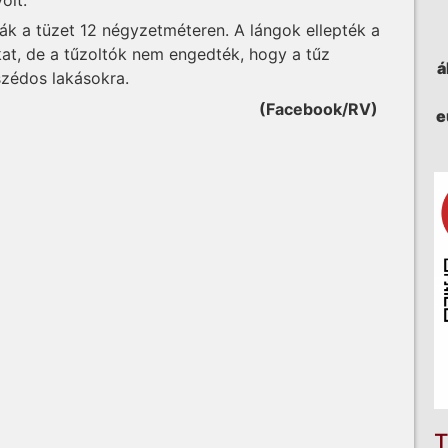
ták a tüzet 12 négyzetméteren. A lángok ellepték a
kat, de a tűzoltók nem engedték, hogy a tűz
á
szédos lakásokra.
(Facebook/RV)
e
T