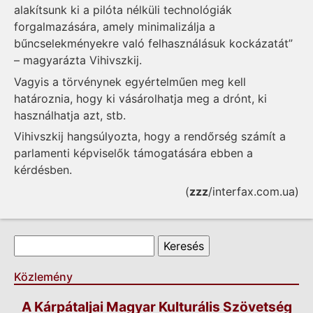
alakítsunk ki a pilóta nélküli technológiák
forgalmazására, amely minimalizálja a
bűncselekményekre való felhasználásuk kockázatát”
– magyarázta Vihivszkij.
Vagyis a törvénynek egyértelműen meg kell
határoznia, hogy ki vásárolhatja meg a drónt, ki
használhatja azt, stb.
Vihivszkij hangsúlyozta, hogy a rendőrség számít a
parlamenti képviselők támogatására ebben a
kérdésben.
(
zzz
/interfax.com.ua)
Keresés űrlap
Keresés
Közlemény
A Kárpátaljai Magyar Kulturális Szövetség