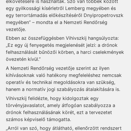
elkövetésére is használták. Szó van többek között
egy gyilkossági kísérletről Lemberg megyében és
egy terrortámadás előkészítéséről Dnyipropetrovszk
megyében” – mondta el a Nemzeti Rendőrség
vezetője.
Ebben az összefüggésben Vihivszkij hangsúlyozta:
„Ez egy új fenyegetés megjelenését jelzi: a drónok
felhasználását bűnözői körben, a harci cselekmények
övezetén kívül.”
A Nemzeti Rendőrség vezetője szerint az ilyen
kihívásoknak való hatékony megfeleléshez nemcsak
operatív és technikai megoldásokra van szükség,
hanem a normatív jogi szabályozás átalakítására is.
Vihivszkij felidézte, hogy kidolgoztak egy
törvényjavaslatot, amely átfogóan szabályozza a
drónok felhasználásának körét, ezt a tervezetet
számos képviselő támogatta.
„Arról van szó, hogy átlátható, ellenőrzött rendszert