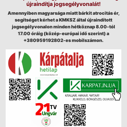
újraindítja jogsegélyvonalát!
Amennyiben magyarsága miatt bárkit atrocitás ér,
segítséget kérhet a KMKSZ által újraindított
jogsegélyvonalon minden hétköznap 8.00-tól
17.00 óráig (közép-európai idő szerint) a
+380959192802-es mobilszámon.