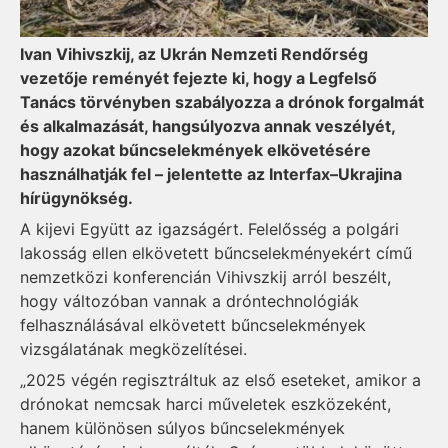
Ivan Vihivszkij, az Ukrán Nemzeti Rendőrség
vezetője reményét fejezte ki, hogy a Legfelső
Tanács törvényben szabályozza a drónok forgalmát
és alkalmazását, hangsúlyozva annak veszélyét,
hogy azokat bűncselekmények elkövetésére
használhatják fel – jelentette az Interfax–Ukrajina
hírügynökség.
A kijevi Együtt az igazságért. Felelősség a polgári
lakosság ellen elkövetett bűncselekményekért című
nemzetközi konferencián Vihivszkij arról beszélt,
hogy változóban vannak a dróntechnológiák
felhasználásával elkövetett bűncselekmények
vizsgálatának megközelítései.
„2025 végén regisztráltuk az első eseteket, amikor a
drónokat nemcsak harci műveletek eszközeként,
hanem különösen súlyos bűncselekmények