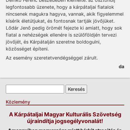
legfontosabb üzenete, hogy a kárpátaljai fiatalok
nincsenek magukra hagyva, vannak, akik figyelemmel
kísérik életútjukat, és fontosnak tartják jövőjüket.
Lődár Jenő pedig örömét fejezte ki amiatt, hogy sok
fiatal a nehézségek ellenére is szülőföldjén tervezi
jövőjét, és Kárpátalján szeretne boldogulni,
közösséget építeni.
Az esemény szeretetvendégséggel zárult.
da
Keresés űrlap
Keresés
Közlemény
A Kárpátaljai Magyar Kulturális Szövetség
újraindítja jogsegélyvonalát!