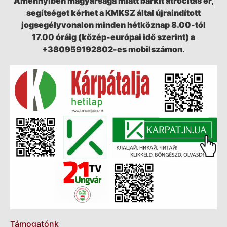
Amennyiben magyarsága miatt bárkit atrocitás ér,
segítséget kérhet a KMKSZ által újraindított
jogsegélyvonalon minden hétköznap 8.00-tól
17.00 óráig (közép-európai idő szerint) a
+380959192802-es mobilszámon.
Támogatónk