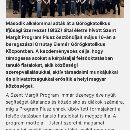
Második alkalommal adták át a Görögkatolikus
Ifjúsági Szervezet (GISZ) által életre hívott Szent
Margit Program Plusz ösztöndíjait május 16-án a
beregszászi Ortutay Elemér Görögkatolikus
Központban. A kezdeményezés célja, hogy
támogassa azokat a kárpátaljai felsőoktatásban
tanuló fiatalokat, akik közösségi
szerepvállalásukkal, aktív társadalmi munkájukkal
és elhivatottságukkal erősítik a helyi magyar
közösséget.
A Szent Margit Program immár tizenegy éve nyújt
segítséget általános és középiskolás diákok számára,
míg a Program Plusz ennek kibővített formájaként a
felsőoktatásban tanuló fiatalokat is megszólítja. A
program mottója – „Istent szeretni, magamat
megvetni, senkit meg nem utálni, senkit meg nem