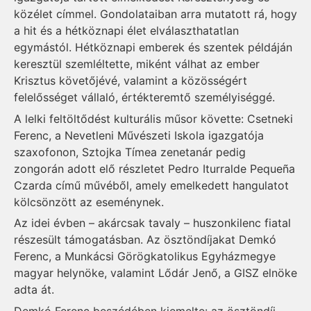
közélet címmel. Gondolataiban arra mutatott rá, hogy
a hit és a hétköznapi élet elválaszthatatlan
egymástól. Hétköznapi emberek és szentek példáján
keresztül szemléltette, miként válhat az ember
Krisztus követőjévé, valamint a közösségért
felelősséget vállaló, értékteremtő személyiséggé.
A lelki feltöltődést kulturális műsor követte: Csetneki
Ferenc, a Nevetleni Művészeti Iskola igazgatója
szaxofonon, Sztojka Tímea zenetanár pedig
zongorán adott elő részletet Pedro Iturralde Pequeña
Czarda című művéből, amely emelkedett hangulatot
kölcsönzött az eseménynek.
Az idei évben – akárcsak tavaly – huszonkilenc fiatal
részesült támogatásban. Az ösztöndíjakat Demkó
Ferenc, a Munkácsi Görögkatolikus Egyházmegye
magyar helynöke, valamint Lődár Jenő, a GISZ elnöke
adta át.
Demkó Ferenc beszédében kiemelte: az ösztöndíj