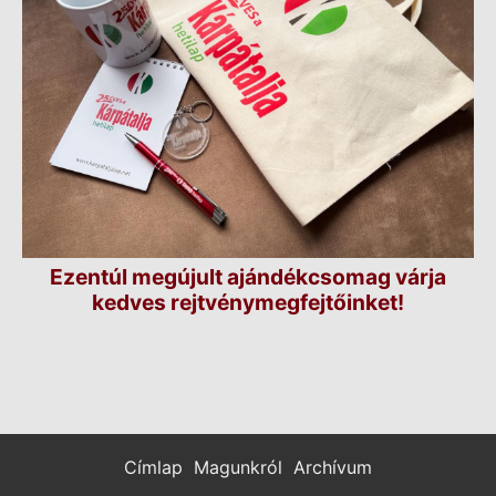
Ezentúl megújult ajándékcsomag várja
kedves rejtvénymegfejtőinket!
Címlap
Magunkról
Archívum