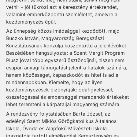
vetni” – jól tükrözi azt a keresztény értékrendet,
valamint emberközpontú szemléletet, amelyre a
kezdeményezés épül.
Az ünnepség közös imádsággal kezdődött, majd
Buczkó István, Magyarország Beregszászi
Konzulátusának konzulja köszöntötte a jelenlévőket.
Beszédében hangsúlyozta: a Szent Margit Program
Plusz jóval több egyszerű ösztöndíjnál, hiszen nem
csupán anyagi támogatást jelent a fiatalok számára,
hanem közösséget, kapaszkodót és hitet is ad a
mindennapokban. Kiemelte, hogy az ilyen
kezdeményezések bizonyítják: odafigyeléssel,
összefogással és emberséggel maradandó értékeket
lehet teremteni a kárpátaljai magyarság számára.
A rendezvény folytatásában Barta József, az
edelényi Szent Miklós Görögkatolikus Általános
Iskola, Óvoda és Alapfokú Művészeti Iskola
igazgatója tartott elmélkedést Kereszténység és