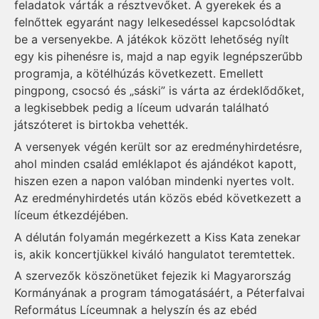
feladatok várták a résztvevőket. A gyerekek és a
felnőttek egyaránt nagy lelkesedéssel kapcsolódtak
be a versenyekbe. A játékok között lehetőség nyílt
egy kis pihenésre is, majd a nap egyik legnépszerűbb
programja, a kötélhúzás következett. Emellett
pingpong, csocsó és „sáski” is várta az érdeklődőket,
a legkisebbek pedig a líceum udvarán található
játszóteret is birtokba vehették.
A versenyek végén került sor az eredményhirdetésre,
ahol minden család emléklapot és ajándékot kapott,
hiszen ezen a napon valóban mindenki nyertes volt.
Az eredményhirdetés után közös ebéd következett a
líceum étkezdéjében.
A délután folyamán megérkezett a Kiss Kata zenekar
is, akik koncertjükkel kiváló hangulatot teremtettek.
A szervezők köszönetüket fejezik ki Magyarország
Kormányának a program támogatásáért, a Péterfalvai
Református Líceumnak a helyszín és az ebéd