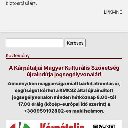
biztosításáért.
LI
/KMNE
Keresés űrlap
Keresés
Közlemény
A Kárpátaljai Magyar Kulturális Szövetség
újraindítja jogsegélyvonalát!
Amennyiben magyarsága miatt bárkit atrocitás ér,
segítséget kérhet a KMKSZ által újraindított
jogsegélyvonalon minden hétköznap 8.00-tól
17.00 óráig (közép-európai idő szerint) a
+380959192802-es mobilszámon.