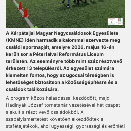
A Kárpátaljai Magyar Nagycsaládosok Egyesülete
(KMNE) idén harmadik alkalommal szervezte meg
családi sportnapját, amelyre 2026. május 16-án
került sor a Péterfalvai Református Líceum
területén. Az eseményre több mint száz résztvevő
érkezett 13 településről. Az egyesület számára
kiemelten fontos, hogy az ugocsai térségben is
lehetőséget biztosítson a közösségépítésre és a
családok találkozására.
A program közös hálaadással kezdődött, majd
Hadinyák József tornatanár vezetésével hét csapat
alakult a részt vevő családokból. A
szabályismertetést követően elkezdődtek a
stafétajátékok, ahol ügyességi, gyorsasági és erőnléti