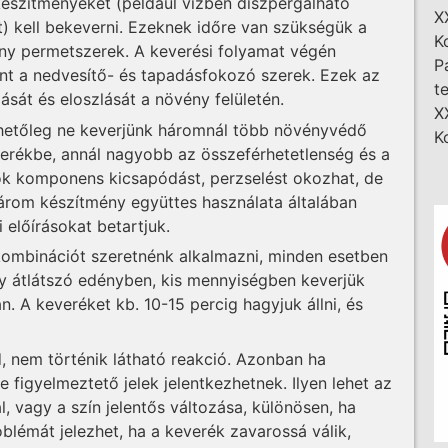
készítményeket (például vízben diszpergálható
X
) kell bekeverni. Ezeknek időre van szükségük a
K
kony permetszerek. A keverési folyamat végén
P
int a nedvesítő- és tapadásfokozó szerek. Ezek az
t
sát és eloszlását a növény felületén.
X
hetőleg ne keverjünk háromnál több növényvédő
K
verékbe, annál nagyobb az összeférhetetlenség és a
k komponens kicsapódást, perzselést okozhat, de
árom készítmény együttes használata általában
előírásokat betartjuk.
ombinációt szeretnénk alkalmazni, minden esetben
gy átlátszó edényben, kis mennyiségben keverjük
. A keveréket kb. 10-15 percig hagyjuk állni, és
nem történik látható reakció. Azonban ha
 figyelmeztető jelek jelentkezhetnek. Ilyen lehet az
l, vagy a szín jelentős változása, különösen, ha
oblémát jelezhet, ha a keverék zavarossá válik,