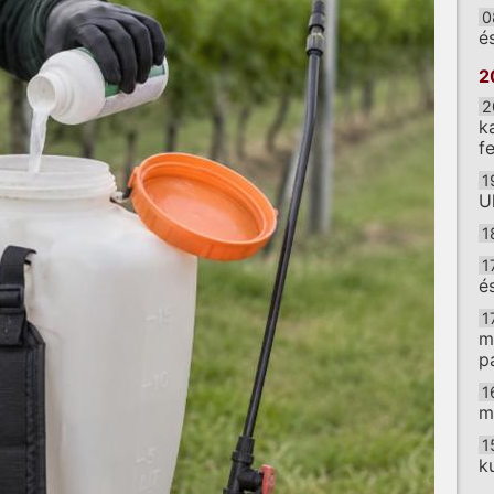
0
é
2
2
k
f
1
U
1
1
é
1
m
p
1
m
1
k