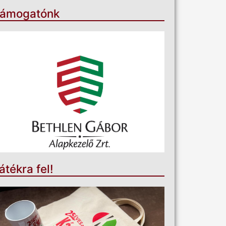
ámogatónk
átékra fel!