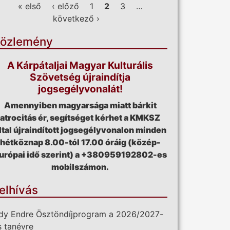
ldalak
« első
‹ előző
1
2
3
…
következő ›
özlemény
A Kárpátaljai Magyar Kulturális
Szövetség újraindítja
jogsegélyvonalát!
Amennyiben magyarsága miatt bárkit
atrocitás ér, segítséget kérhet a KMKSZ
ltal újraindított jogsegélyvonalon minden
hétköznap 8.00-tól 17.00 óráig (közép-
urópai idő szerint) a +380959192802-es
mobilszámon.
elhívás
dy Endre Ösztöndíjprogram a 2026/2027-
s tanévre