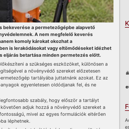
O
K
és bekeverése a permetezőgépbe alapvető
vényvédelemnek. A nem megfelelő keverés
hanem komoly károkat okozhat a
en is lerakódásokat vagy eltömődéseket idézhet
es eljárás betartása minden permetezés előtt.
lőkészíteni a szükséges eszközöket, különösen a
gítségével a növényvédő szereket előzetesen
á
 permetezőgép tartályába juttatnánk azokat. Ez az
tóanyagok egyenletesen oldódjanak fel, és ne
e
legfontosabb szabály, hogy először a tartályt
F
 Ezt követően adjuk hozzá a növényvédő szereket a
fontosságú, mivel az egyes formulációk eltérően
A
óba léphetnek.
e