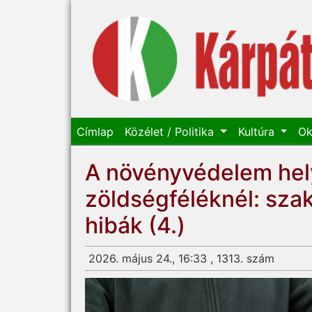
Címlap
Közélet / Politika
Kultúra
Ok
A növényvédelem hel
zöldségféléknél: sza
hibák (4.)
2026. május 24., 16:33 , 1313. szám