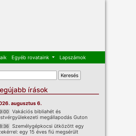
aik
Egyéb rovataink
Lapszámok
eresés űrlap
eresés
egújabb írások
026. augusztus 6.
Vakációs bibliahét és
9:00
estvérgyülekezeti megállapodás Guton
Személygépkocsi ütközött egy
8:36
zekérrel: egy 15 éves fiú megsérült