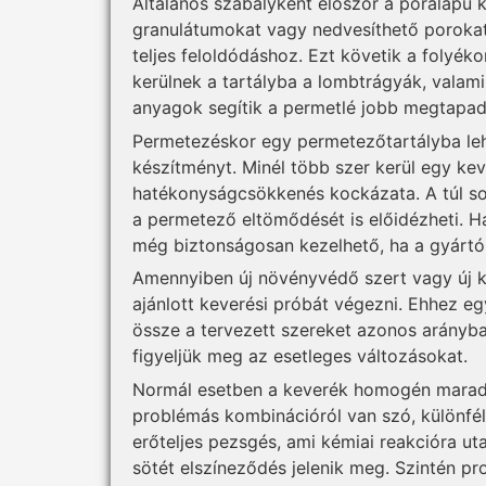
Általános szabályként először a poralapú 
granulátumokat vagy nedvesíthető porokat
teljes feloldódáshoz. Ezt követik a folyé
kerülnek a tartályba a lombtrágyák, valam
anyagok segítik a permetlé jobb megtapadá
Permetezéskor egy permetezőtartályba le
készítményt. Minél több szer kerül egy ke
hatékonyságcsökkenés kockázata. A túl so
a permetező eltömődését is előidézheti. H
még biztonságosan kezelhető, ha a gyártói 
Amennyiben új növényvédő szert vagy új k
ajánlott keverési próbát végezni. Ehhez e
össze a tervezett szereket azonos arányban
figyeljük meg az esetleges változásokat.
Normál esetben a keverék homogén marad, 
problémás kombinációról van szó, különféle
erőteljes pezsgés, ami kémiai reakcióra uta
sötét elszíneződés jelenik meg. Szintén pr