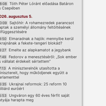
Tóth Péter Lóránt előadása Batáron
8:08
s Csepében
026. augusztus 5.
Sajtóhír: A rohamezredek parancsot
0:09
aptak a személyi állomány feltöltésének
elfüggesztésére
Elmaradnak a hajók: mennyibe kerül
9:50
krajnának a fekete-tengeri blokád?
Emelte az alapkamatot a jegybank
8:27
Fedorov a menesztéséről: „Sok ember
7:49
s vállalat érdekeit sértettem”
A miniszterelnök utasította a
7:13
inisztereit, hogy működjenek együtt a
arlamenttel
Ukrajnai reformok: 25 reform 10
6:35
illiárd euróért
Ungváron egy 60 éves férfit saját
5:53
utyája harapta meg