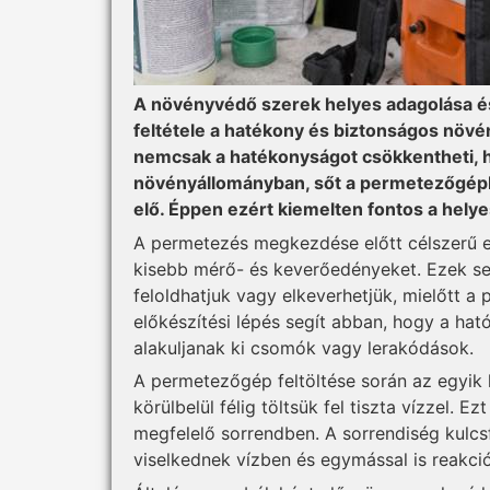
A növényvédő szerek helyes adagolása 
feltétele a hatékony és biztonságos nö
nemcsak a hatékonyságot csökkentheti, 
növényállományban, sőt a permetezőgépb
elő. Éppen ezért kiemelten fontos a hely
A permetezés megkezdése előtt célszerű e
kisebb mérő- és keverőedényeket. Ezek se
feloldhatjuk vagy elkeverhetjük, mielőtt a
előkészítési lépés segít abban, hogy a ha
alakuljanak ki csomók vagy lerakódások.
A permetezőgép feltöltése során az egyik 
körülbelül félig töltsük fel tiszta vízzel.
megfelelő sorrendben. A sorrendiség kulcs
viselkednek vízben és egymással is reakci