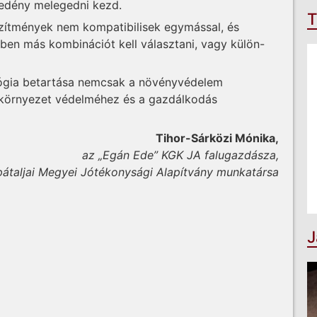
 edény melegedni kezd.
T
szítmények nem kompatibilisek egymással, és
tben más kombinációt kell választani, vagy külön-
lógia betartása nemcsak a növényvédelem
 környezet védelméhez és a gazdálkodás
Tihor-Sárközi Mónika,
az „Egán Ede” KGK JA falugazdásza,
rpátaljai Megyei Jótékonysági Alapítvány munkatársa
J