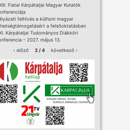
XIII. Fiatal Kárpátaljai Magyar Kutatók
onferenciája
ályázati felhívás a külhoni magyar
ehetségtámogatásért a felsőoktatásban
XI. Kárpátaljai Tudományos Diákköri
onferencia – 2027. május 13.
‹ előző
2 / 4
következő ›