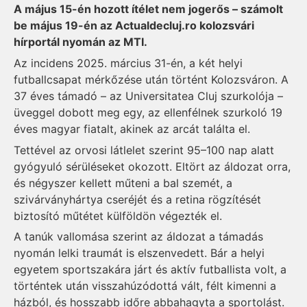
A május 15-én hozott ítélet nem jogerős – számolt
be május 19-én az Actualdecluj.ro kolozsvári
hírportál nyomán az MTI.
Az incidens 2025. március 31-én, a két helyi
futballcsapat mérkőzése után történt Kolozsváron. A
37 éves támadó – az Universitatea Cluj szurkolója –
üveggel dobott meg egy, az ellenfélnek szurkoló 19
éves magyar fiatalt, akinek az arcát találta el.
Tettével az orvosi látlelet szerint 95–100 nap alatt
gyógyuló sérüléseket okozott. Eltört az áldozat orra,
és négyszer kellett műteni a bal szemét, a
szivárványhártya cseréjét és a retina rögzítését
biztosító műtétet külföldön végezték el.
A tanúk vallomása szerint az áldozat a támadás
nyomán lelki traumát is elszenvedett. Bár a helyi
egyetem sportszakára járt és aktív futballista volt, a
történtek után visszahúzódottá vált, félt kimenni a
házból, és hosszabb időre abbahagyta a sportolást.