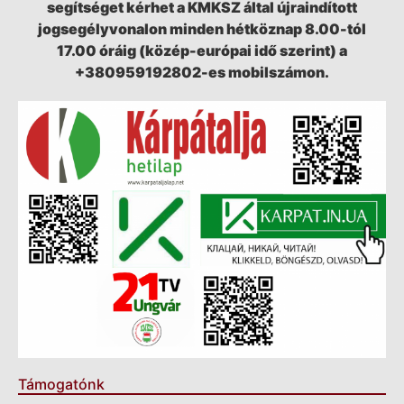
segítséget kérhet a KMKSZ által újraindított
jogsegélyvonalon minden hétköznap 8.00-tól
17.00 óráig (közép-európai idő szerint) a
+380959192802-es mobilszámon.
Támogatónk