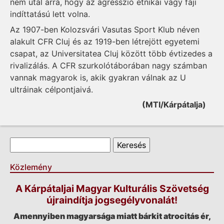
nem utal arra, hogy az agresszió etnikai vagy faji
indíttatású lett volna.
Az 1907-ben Kolozsvári Vasutas Sport Klub néven
alakult CFR Cluj és az 1919-ben létrejött egyetemi
csapat, az Universitatea Cluj között több évtizedes a
rivalizálás. A CFR szurkolótáborában nagy számban
vannak magyarok is, akik gyakran válnak az U
ultráinak célpontjaivá.
(MTI/Kárpátalja)
Keresés űrlap
Keresés
Közlemény
A Kárpátaljai Magyar Kulturális Szövetség
újraindítja jogsegélyvonalát!
Amennyiben magyarsága miatt bárkit atrocitás ér,