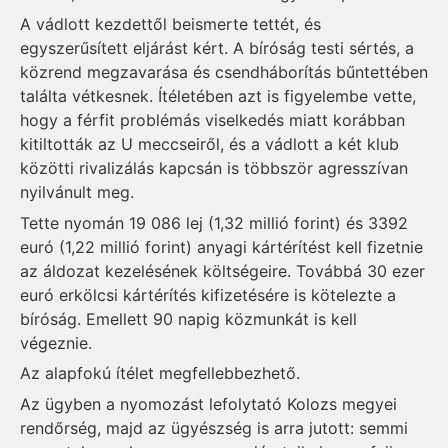
A vádlott kezdettől beismerte tettét, és
egyszerűsített eljárást kért. A bíróság testi sértés, a
közrend megzavarása és csendháborítás bűntettében
találta vétkesnek. Ítéletében azt is figyelembe vette,
hogy a férfit problémás viselkedés miatt korábban
kitiltották az U meccseiről, és a vádlott a két klub
közötti rivalizálás kapcsán is többször agresszívan
nyilvánult meg.
Tette nyomán 19 086 lej (1,32 millió forint) és 3392
euró (1,22 millió forint) anyagi kártérítést kell fizetnie
az áldozat kezelésének költségeire. Továbbá 30 ezer
euró erkölcsi kártérítés kifizetésére is kötelezte a
bíróság. Emellett 90 napig közmunkát is kell
végeznie.
Az alapfokú ítélet megfellebbezhető.
Az ügyben a nyomozást lefolytató Kolozs megyei
rendőrség, majd az ügyészség is arra jutott: semmi