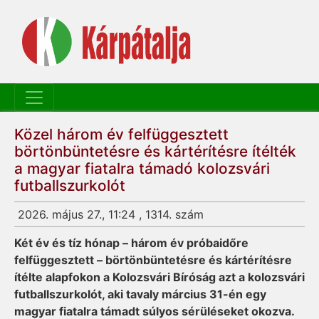
Közel három év felfüggesztett
börtönbüntetésre és kártérítésre ítélték
a magyar fiatalra támadó kolozsvári
futballszurkolót
2026. május 27., 11:24 , 1314. szám
Két év és tíz hónap – három év próbaidőre
felfüggesztett – börtönbüntetésre és kártérítésre
ítélte alapfokon a Kolozsvári Bíróság azt a kolozsvári
futballszurkolót, aki tavaly március 31-én egy
magyar fiatalra támadt súlyos sérüléseket okozva.