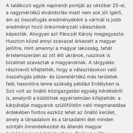
A találkozó egyik napirendi pontját az október 25-ei,
a nagymértékű elvándorlás miatt nem sok jót ígérő,
ám az összefogás eredményeként a vártnál is jobb
eredményt hozó önkormányzati választások
képezték. Ahogyan azt Pánczél Károly megjegyezte:
Huszton közel annyi szavazat érkezett a magyar
jelöltre, mint amennyi a magyar lakosság, tehát
értelemszerűen az ott élő ukránok, ruszinok is
bizalmat szavaztak a magyaroknak. A tárgyalás
résztvevői kifejtették, hogy a választásokon való
összefogás példa- és üzenetértékű más területek
felé, hasonlóra lenne szükség például Erdélyben is.
Szó volt az önálló közigazgatási egység kérdéséről
is, amelyről a küldöttek egyértelműen kifejtették: a
kárpátaljai magyarok szülőföldön való megmaradása
érdekében fontos eszköz lehet az önálló kerület,
amely a társadalom és a társadalmi élet minden
szintjén önrendelkezést és állandó magyar