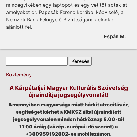
mindegyikében egy laptopot és egy vetítőt adtak át,
amelyeket dr. Papcsák Ferenc korábbi képviselő, a
Nemzeti Bank Felügyelő Bizottságának elnöke
ajánlott fel.
Espán M.
Keresés űrlap
Keresés
Közlemény
A Kárpátaljai Magyar Kulturális Szövetség
újraindítja jogsegélyvonalát!
Amennyiben magyarsága miatt bárkit atrocitás ér,
segítséget kérhet a KMKSZ által újraindított
jogsegélyvonalon minden hétköznap 8.00-tól
17.00 óráig (közép-európai idő szerint) a
+380959192802-es mobilszámon.