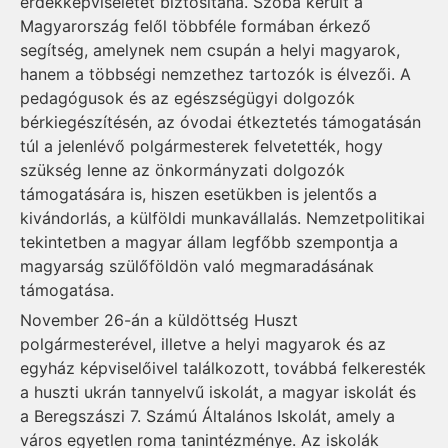
érdekképviseletet biztosítana. Szóba került a
Magyarország felől többféle formában érkező
segítség, amelynek nem csupán a helyi magyarok,
hanem a többségi nemzethez tartozók is élvezői. A
pedagógusok és az egészségügyi dolgozók
bérkiegészítésén, az óvodai étkeztetés támogatásán
túl a jelenlévő polgármesterek felvetették, hogy
szükség lenne az önkormányzati dolgozók
támogatására is, hiszen esetükben is jelentős a
kivándorlás, a külföldi munkavállalás. Nemzetpolitikai
tekintetben a magyar állam legfőbb szempontja a
magyarság szülőföldön való megmaradásának
támogatása.
November 26-án a küldöttség Huszt
polgármesterével, illetve a helyi magyarok és az
egyház képviselőivel találkozott, továbbá felkeresték
a huszti ukrán tannyelvű iskolát, a magyar iskolát és
a Beregszászi 7. Számú Általános Iskolát, amely a
város egyetlen roma tanintézménye. Az iskolák