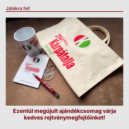
Játékra fel!
Ezentúl megújult ajándékcsomag várja
kedves rejtvénymegfejtőinket!