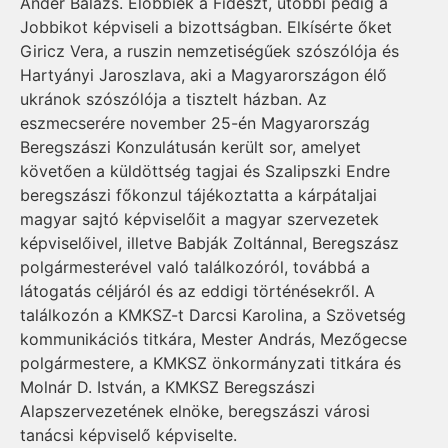
Ander Balázs. Előbbiek a Fideszt, utóbbi pedig a
Jobbikot képviseli a bizottságban. Elkísérte őket
Giricz Vera, a ruszin nemzetiségűek szószólója és
Hartyányi Jaroszlava, aki a Magyarországon élő
ukránok szószólója a tisztelt házban. Az
eszmecserére november 25-én Magyarország
Beregszászi Konzulátusán került sor, amelyet
követően a küldöttség tagjai és Szalipszki Endre
beregszászi főkonzul tájékoztatta a kárpátaljai
magyar sajtó képviselőit a magyar szervezetek
képviselőivel, illetve Babják Zoltánnal, Beregszász
polgármesterével való találkozóról, továbbá a
látogatás céljáról és az eddigi történésekről. A
találkozón a KMKSZ-t Darcsi Karolina, a Szövetség
kommunikációs titkára, Mester András, Mezőgecse
polgármestere, a KMKSZ önkormányzati titkára és
Molnár D. István, a KMKSZ Beregszászi
Alapszervezetének elnöke, beregszászi városi
tanácsi képviselő képviselte.