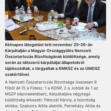
Kétnapos látogatást tett november 25–26-án
Kárpátalján a Magyar Országgyűlés Nemzeti
Összetartozás Bizottságának küldöttsége, amely
során az időszerű kárpátaljai állapotokról
tájékozódtak, s tárgyaltak a KMKSZ és az UMDSZ
szakértőivel.
A Nemzeti Összetartozás Bi­zott­sága összesen 9
főből áll (5 a Fidesz, 1 a KDNP, 2 a Jobbik és 1 az
MSZP képviseletében), Kárpátaljára négytagú
küldöttség érkezett: Pánczél Károly, a bizottság
elnöke, Szabolcs Attila alelnök, Petneházy Attila és