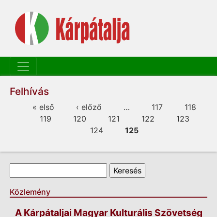
Felhívás
Oldalak
« első
‹ előző
…
117
118
119
120
121
122
123
124
125
Keresés űrlap
Keresés
Közlemény
A Kárpátaljai Magyar Kulturális Szövetség