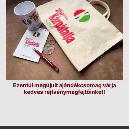
Ezentúl megújult ajándékcsomag várja
kedves rejtvénymegfejtőinket!