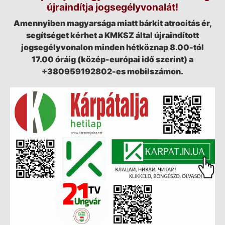
újraindítja jogsegélyvonalát!
Amennyiben magyarsága miatt bárkit atrocitás ér,
segítséget kérhet a KMKSZ által újraindított
jogsegélyvonalon minden hétköznap 8.00-tól
17.00 óráig (közép-európai idő szerint) a
+380959192802-es mobilszámon.