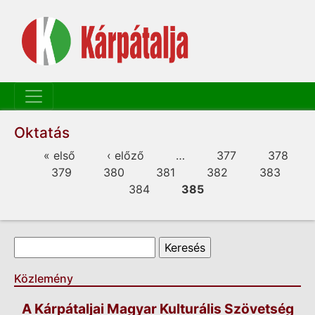
Oktatás
Oldalak
« első
‹ előző
…
377
378
379
380
381
382
383
384
385
Keresés űrlap
Keresés
Közlemény
A Kárpátaljai Magyar Kulturális Szövetség