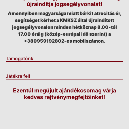
újraindítja jogsegélyvonalát!
Amennyiben magyarsága miatt bárkit atrocitás ér,
segítséget kérhet a KMKSZ által újraindított
jogsegélyvonalon minden hétköznap 8.00-tól
17.00 óráig (közép-európai idő szerint) a
+380959192802-es mobilszámon.
Támogatónk
Játékra fel!
Ezentúl megújult ajándékcsomag várja
kedves rejtvénymegfejtőinket!