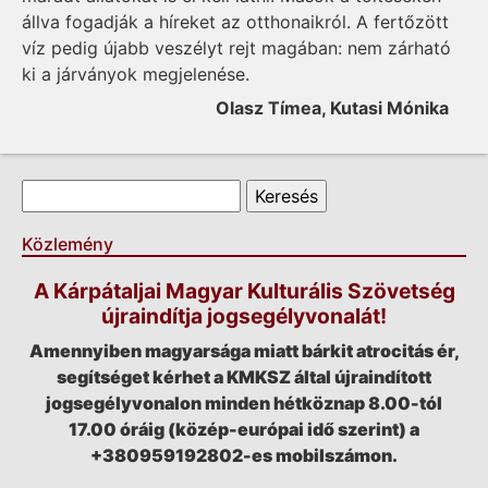
állva fogadják a híreket az otthonaikról. A fertőzött
víz pedig újabb veszélyt rejt magában: nem zárható
ki a járványok megjelenése.
Olasz Tímea, Kutasi Mónika
Keresés űrlap
Keresés
Közlemény
A Kárpátaljai Magyar Kulturális Szövetség
újraindítja jogsegélyvonalát!
Amennyiben magyarsága miatt bárkit atrocitás ér,
segítséget kérhet a KMKSZ által újraindított
jogsegélyvonalon minden hétköznap 8.00-tól
17.00 óráig (közép-európai idő szerint) a
+380959192802-es mobilszámon.