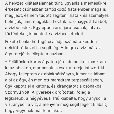
A helyzet kilátástalannak tűnt, ugyanis a mentésükre
érkezett csónakban tartózkodó fiatalember maga is
megijedt, és nem tudott segíteni. Irataik és személyes
holmijuk, amit magukkal hoztak az elhagyott házból,
a vízbe estek. Egy ép­pen arra já­ró csónak, látva a
történteket, kimentette a vízbeesetteket.
Fekete Len­ke héttagú családja számára kedden
délelőtt érkezett a segítség. Addigra a víz már az
ágy tetejét is ellepte a házban.
– Felültünk a karos ágy tetejére, de amikor másztam
ki az ablakon, már annak is csak a teteje látszott ki.
Ahogy felléptem az ablakpárkányra, kiment a lábam
alól az ágy, én meg ott maradtam terpeszállásban,
úgy kapott el a katona, és kirángatott a csónakba.
Szörnyű volt. A gyerekek ordítottak, főleg a
legkisebb, a négyéves kisfiú kiabálta, hogy anyuci, a
víz, anyuci, a víz, a menyem meg segítségért kiabált,
hogy vigyenek már ki minket.