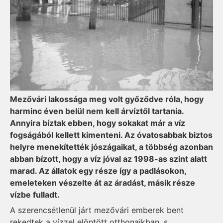
Mezővári lakossága meg volt győződve róla, hogy
harminc éven belül nem kell árvíztől tartania.
Annyira bíztak ebben, hogy sokakat már a víz
fogságából kellett kimenteni. Az óvatosabbak biztos
helyre menekítették jószágaikat, a többség azonban
abban bízott, hogy a víz jóval az 1998-as szint alatt
marad. Az állatok egy része így a padlásokon,
emeleteken vészelte át az áradást, másik része
vízbe fulladt.
A szerencsétlenül járt mezővári emberek bent
rekedtek a vízzel elöntött otthonaikban, s