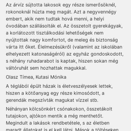
Az árvíz sújtotta lakosok egy része ismerősöknél,
rokonoknál húzta meg magát. Azt a negyvennégy
embert, akik nem tudtak hová menni, a helyi
óvodában szállásolták el. Az összetolt gyerekágyak,
a korlátozott tisztálkodási lehetőségek nem
nyújtottak nagy komfortot, de meleg és biztonság
várta itt őket. Élelmezésükről (valamint az iskolában
elhelyezett katonaságéról) az egyház gondoskodott,
s néhány ruhadarabot is kaptak, hiszen sokan még
váltóruhát sem hozhattak magukkal.
Olasz Tímea, Kutasi Mónika
A téglából épült házak is életveszélyesek lettek,
hiszen a kötőanyag egy része kimosódott, a
gerendák megszívták magukat vízzel stb.
Néhányan kölcsönkért csónakokon, összetákolt
tutajokon, ajtókon mentik a még menthetőt.
Megindult a lakások rendbetétele, s az életben
maradt állatokat is el kell látni. Mások a töltéseken