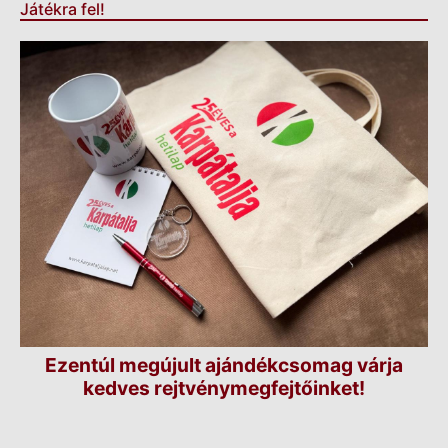
Játékra fel!
Ezentúl megújult ajándékcsomag várja
kedves rejtvénymegfejtőinket!