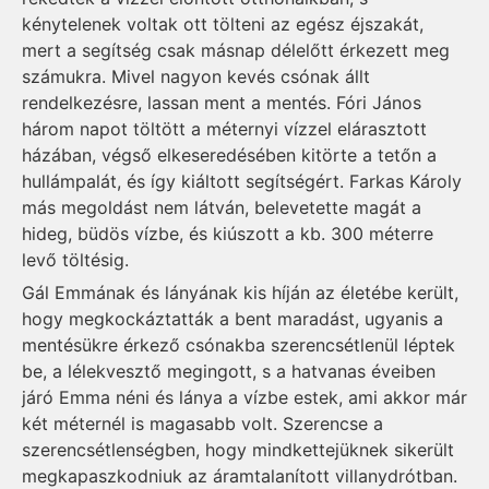
kénytelenek voltak ott tölteni az egész éjszakát,
mert a segítség csak másnap délelőtt érkezett meg
számukra. Mivel nagyon kevés csónak állt
rendelkezésre, lassan ment a mentés. Fóri János
három napot töltött a méternyi vízzel elárasztott
házában, végső elkeseredésében kitörte a tetőn a
hullámpalát, és így kiáltott segítségért. Farkas Károly
más megoldást nem látván, belevetette magát a
hideg, büdös vízbe, és kiúszott a kb. 300 méterre
levő töltésig.
Gál Emmának és lányának kis híján az életébe került,
hogy megkockáztatták a bent maradást, ugyan­is a
mentésükre érkező csónakba szerencsétlenül léptek
be, a lélekvesztő megingott, s a hatvanas éveiben
járó Emma néni és lánya a vízbe estek, ami akkor már
két méternél is magasabb volt. Szerencse a
szerencsétlenségben, hogy mindkettejüknek sikerült
megkapaszkodniuk az áramtalanított villanydrótban.