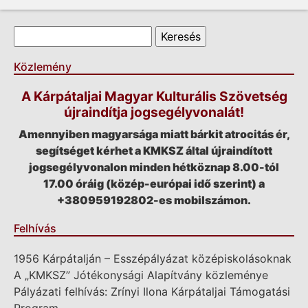
Keresés űrlap
Keresés
Közlemény
A Kárpátaljai Magyar Kulturális Szövetség
újraindítja jogsegélyvonalát!
Amennyiben magyarsága miatt bárkit atrocitás ér,
segítséget kérhet a KMKSZ által újraindított
jogsegélyvonalon minden hétköznap 8.00-tól
17.00 óráig (közép-európai idő szerint) a
+380959192802-es mobilszámon.
Felhívás
1956 Kárpátalján – Esszépályázat középiskolásoknak
A „KMKSZ” Jótékonysági Alapítvány közleménye
Pályázati felhívás: Zrínyi Ilona Kárpátaljai Támogatási
Program