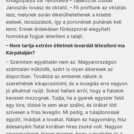
lovaglópálya vár feltöltésre – tájékoztat Dudás
Jaroszláv lovász és oktató. – Fő profilunk az oktatás
lesz, melynek során elkerülhetetlenek a kisebb
esések, lecsúszások, így a porondnak puhának kell
lenni. Ennek érdekében fűrészporral elegyített
homokkal fogjuk leteríteni a talajt.
– Nem tartja extrém ötletnek lovardát létesíteni ma
Kárpátalján?
– Szerintem egyáltalán nem az. Magyarországon
számtalan működik, azért is olyan sikeresek az
élsportban. Továbbá az emberek nálunk is
szeretnének kikapcsolódni, és a lovaglás erre nagyon
jó alkalmat nyújt. Sokat hallani arról, hogy a fiatalok
keveset mozognak. Tudja, ha a gyerek egyszer felül
egy lóra, többé le sem akar szállni, és órákat tölt
szívesen a friss levegőn. Mi pedig, a tulajdonossal
együtt, imádjuk a lovakat. Nálam ez hagyomány, hisz
édesanyám fiatal korában híres zsoké volt. Nagyon
szerencsésnek érzem magam, hogy a munkám és a