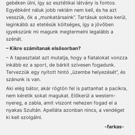
gebéken ülni, így az esztétikai látvány is fontos.
Egyébként náluk jobb reklám nem kell, és ha azt
vesszük, ők a „munkatársaink”. Tartásuk sokba kerül,
leginkább az etetésük költséges, így a jövőben
igyekszünk mi magunk megtermelni legalább a
szénát.
– Kikre számítanak elsősorban?
– A tapasztalat azt mutatja, hogy a fiatalokat vonzza
inkább ez a sport, de bárkit szívesen fogadunk.
Tervezzük egy nyitott hintó „üzembe helyezését”, és
szánunk is van.
Aki elég bátor, akár rögtön fel is pattanhat a pacikra,
nem kéretik sokat magukat. Előkerül a western-
nyereg, a zabla, amit viszont nehezen fogad el a
nyakas Szultán. Apelláta azonban nincs, a vendéget
ki kell szolgálni.
-farkas-