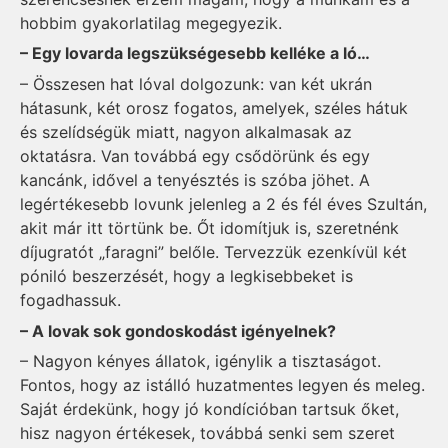
hobbim gyakorlatilag megegyezik.
– Egy lovarda legszükségesebb kelléke a ló…
– Összesen hat lóval dolgozunk: van két ukrán
hátasunk, két orosz fogatos, amelyek, széles hátuk
és szelídségük miatt, nagyon alkalmasak az
oktatásra. Van továbbá egy csődörünk és egy
kancánk, idővel a tenyésztés is szóba jöhet. A
legértékesebb lovunk jelenleg a 2 és fél éves Szultán,
akit már itt törtünk be. Őt idomítjuk is, szeretnénk
díjugratót „faragni” belőle. Tervezzük ezenkívül két
póniló beszerzését, hogy a legkisebbeket is
fogadhassuk.
– A lovak sok gondoskodást igényelnek?
– Nagyon kényes állatok, igénylik a tisztaságot.
Fontos, hogy az istálló huzatmentes legyen és meleg.
Saját érdekünk, hogy jó kondícióban tartsuk őket,
hisz nagyon értékesek, továbbá senki sem szeret