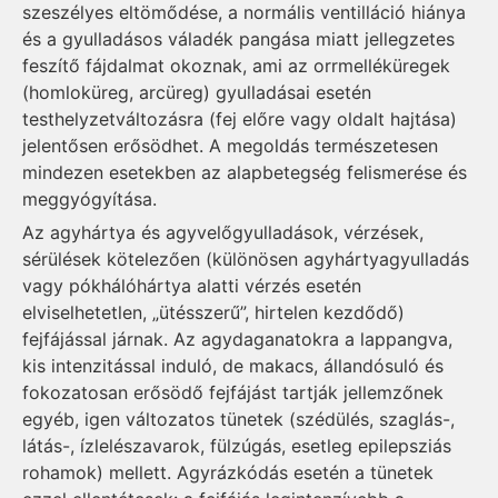
szeszélyes eltömődése, a normális ventilláció hiánya
és a gyulladásos váladék pangása miatt jellegzetes
feszítő fájdalmat okoznak, ami az orrmelléküregek
(homloküreg, arcüreg) gyulladásai esetén
testhelyzetváltozásra (fej előre vagy oldalt hajtása)
jelentősen erősödhet. A megoldás természetesen
mindezen esetekben az alapbetegség felismerése és
meggyógyítása.
Az agyhártya és agyvelőgyulladá­sok, vérzések,
sérülések kötelezően (különösen agyhártyagyulladás
vagy pókhálóhártya alatti vérzés esetén
elviselhetetlen, „ütésszerű”, hirtelen kezdődő)
fejfájással járnak. Az agydagana­tokra a lappangva,
kis intenzitással induló, de makacs, állandósuló és
fokozatosan erősödő fejfájást tartják jellemzőnek
egyéb, igen változatos tünetek (szédülés, szaglás-,
látás-, ízlelés­zavarok, fülzúgás, esetleg epilepsziás
rohamok) mellett. Agyrázkódás esetén a tünetek