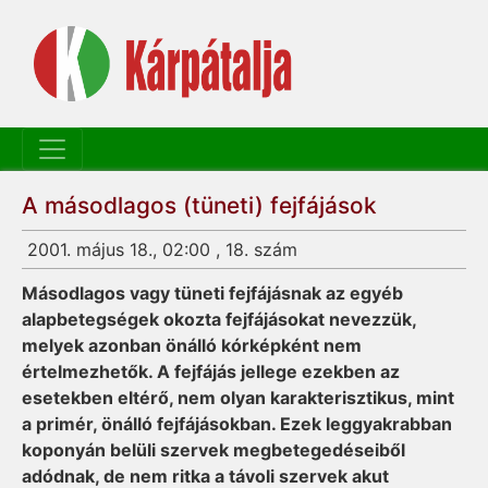
A másodlagos (tüneti) fejfájások
2001. május 18., 02:00 , 18. szám
Másodlagos vagy tüneti fejfájásnak az egyéb
alapbetegségek okozta fejfájásokat nevezzük,
melyek azonban önálló kórképként nem
értelmezhetők. A fejfájás jellege ezekben az
esetekben eltérő, nem olyan karakterisztikus, mint
a primér, önálló fejfájásokban. Ezek leggyakrabban
koponyán belüli szervek megbetegedéseiből
adódnak, de nem ritka a távoli szervek akut