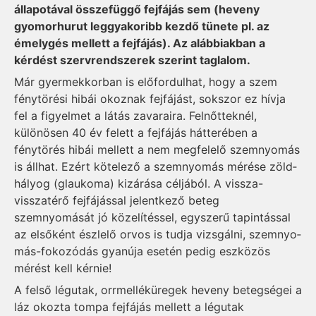
állapotával összefüggő fejfájás sem (heveny
gyomorhurut leggyakoribb kezdő tünete pl. az
émelygés mellett a fejfájás). Az alábbiakban a
kérdést szervrendszerek szerint taglalom.
Már gyermekkorban is előfordulhat, hogy a szem
fénytörési hibái okoznak fejfájást, sokszor ez hívja
fel a figyelmet a látás zavaraira. Felnőtteknél,
különösen 40 év felett a fejfájás hátterében a
fénytörés hibái mellett a nem megfelelő szemnyomás
is állhat. Ezért kötelező a szemnyomás mérése zöld­
hályog (glaukoma) kizárása céljából. A vissza-
visszatérő fejfájással jelentkező beteg
szemnyomását jó közelítéssel, egyszerű tapintással
az elsőként észlelő orvos is tudja vizsgálni, szem­nyo­
más-­fo­ko­zó­dás gya­núja esetén pedig eszközös
mérést kell kérnie!
A felső légutak, orrmelléküregek heveny betegségei a
láz okozta tompa fejfájás mellett a légutak