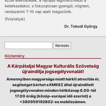
ezzel ellentétesek: a fejfájás legintenzívebb a
keletkezéskor, s fokozatosan gyengül, mígnem,
rendszerint 7-10 nap alatt megszűnik.
(Folytatjuk)
Dr. Tokodi György
Keresés űrlap
Keresés
Közlemény
A Kárpátaljai Magyar Kulturális Szövetség
újraindítja jogsegélyvonalát!
Amennyiben magyarsága miatt bárkit atrocitás ér,
segítséget kérhet a KMKSZ által újraindított
jogsegélyvonalon minden hétköznap 8.00-tól
17.00 óráig (közép-európai idő szerint) a
+380959192802-es mobilszámon.