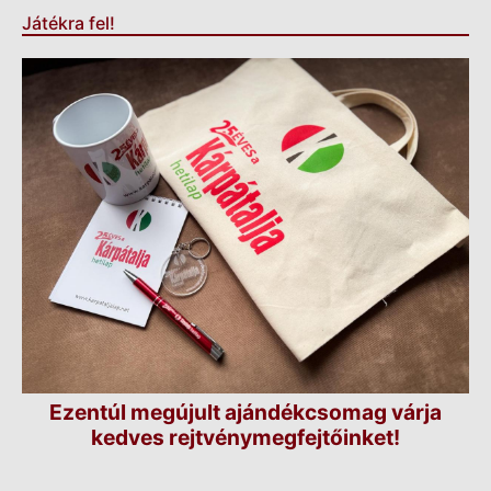
Játékra fel!
Ezentúl megújult ajándékcsomag várja
kedves rejtvénymegfejtőinket!