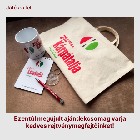
Játékra fel!
Ezentúl megújult ajándékcsomag várja
kedves rejtvénymegfejtőinket!