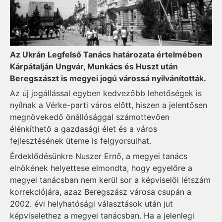
Az Ukrán Legfelső Tanács határozata értelmében
Kárpátalján Ungvár, Munkács és Huszt után
Beregszászt is megyei jogú várossá nyilvánították.
Az új jogállással egyben kedvezőbb lehetőségek is
nyílnak a Vér­ke-­parti város előtt, hiszen a jelentősen
megnövekedő önállósággal számottevően
élénkíthető a gazdasági élet és a város
fejlesztésének üteme is felgyorsulhat.
Érdeklődésünkre Nuszer Ernő, a megyei tanács
elnökének helyettese elmondta, hogy egyelőre a
megyei tanácsban nem kerül sor a képviselői létszám
korrekciójára, azaz Beregszász városa csupán a
2002. évi helyhatósági választások után jut
képviselethez a megyei tanácsban. Ha a jelenlegi