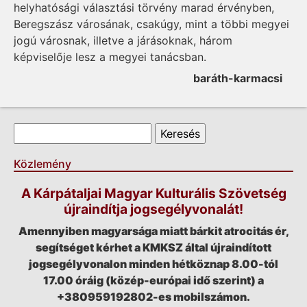
helyhatósági választási törvény marad érvényben,
Beregszász városának, csakúgy, mint a többi megyei
jogú városnak, illetve a járásoknak, három
képviselője lesz a megyei tanácsban.
baráth-karmacsi
Keresés űrlap
Keresés
Közlemény
A Kárpátaljai Magyar Kulturális Szövetség
újraindítja jogsegélyvonalát!
Amennyiben magyarsága miatt bárkit atrocitás ér,
segítséget kérhet a KMKSZ által újraindított
jogsegélyvonalon minden hétköznap 8.00-tól
17.00 óráig (közép-európai idő szerint) a
+380959192802-es mobilszámon.