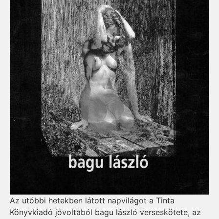
Az utóbbi hetekben látott napvilágot a Tinta
Könyvkiadó jóvoltából bagu lászló verseskötete, az