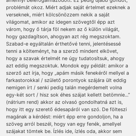
amennyi belefogalmazódott. Ez pedig újabb gondot,
problémát okoz. Miért adjak saját értelmet ezeknek a
verseknek, miért kölcsönözzem nekik a saját
világomat, amikor az idegen szövegtől épp azt
várom, hogy ő tárja föl nekem az ő külön világát,
hogy gazdagítson, ahogyan azt rég megszoktam.
Szabad-e egyáltalán érthetővé tenni, jelenté­sessé
tenni a költeményt, ha a szerző mindent elkövet,
hogy a szavak értelmét ne úgy tudatosítsuk, ahogy
azt eddig megszoktuk. Mondok egy példát: amikor a
szerző azt írja, hogy „apám másik feneké­ről mellyel a
farkastorokkal / születő porontyok szájára ült eddig
nemigen írt / senki pedig talán megérde­melt volna
egy-két sort / hisz sok éhes szájat kellett betömnie...”
(nátrium rend) akkor az olvasó gon­dolhatná azt is,
hogy itt egy szerető édesapáról van szó. De fölteszi
magának a kérdést: miért épp erre gondoljon, ha a
szöveg arról beszél, hogy van egy fenék, amellyel
szájakat tömtek be. Ízlés ide, ízlés oda, akkor sem