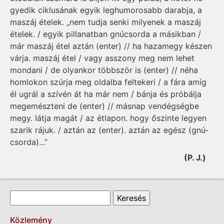
gyedik ciklusának egyik leghumorosabb darabja, a
maszáj ételek. „nem tudja senki milyenek a maszáj
ételek. / egyik pillanatban gnúcsorda a másikban /
már maszáj étel aztán (enter) // ha hazamegy készen
várja. maszáj étel / vagy asszony meg nem lehet
mondani / de olyankor többször is (enter) // néha
homlokon szúrja meg oldalba feltekeri / a fára amíg
él ugrál a szívén át ha már nem / bánja és próbálja
megemészteni de (enter) // másnap vendégségbe
megy. látja magát / az étlapon. hogy őszinte legyen
szarik rájuk. / aztán az (enter). aztán az egész (gnú­
csorda)...”
(P. J.)
Keresés űrlap
Keresés
Közlemény