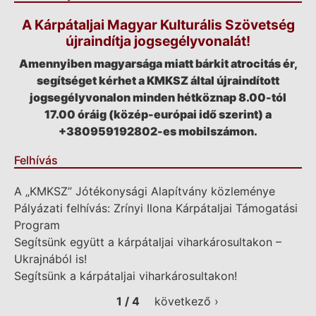
A Kárpátaljai Magyar Kulturális Szövetség
újraindítja jogsegélyvonalát!
Amennyiben magyarsága miatt bárkit atrocitás ér,
segítséget kérhet a KMKSZ által újraindított
jogsegélyvonalon minden hétköznap 8.00-tól
17.00 óráig (közép-európai idő szerint) a
+380959192802-es mobilszámon.
Felhívás
A „KMKSZ” Jótékonysági Alapítvány közleménye
Pályázati felhívás: Zrínyi Ilona Kárpátaljai Támogatási
Program
Segítsünk együtt a kárpátaljai viharkárosultakon –
Ukrajnából is!
Segítsünk a kárpátaljai viharkárosultakon!
1 / 4
következő ›