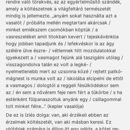
rendre való törekvés, az az egyértel­műsítő szándék,
amely a költészetnek a világfeltáró természetét
mindig is jellemezte. „anyám sokat használta azt a
vasalót / próbálta mellén megtartani akárcsak /
minket emlékszem csomókban köptük / a
vasreszeléket amit titokban kevert / tejeskávénkba
hogy jobban tapadjunk és / lefekvéskor is az ágy
szélére ülve észre- / vétlennek hitt mozdulatokkal
igyekezett a / vasmagot fejünk alá taszigálni utólag /
visszagondolva talán ez volt a legké- /
nyelmetlenebb mert az uzsonna közé / rejtett patkó­
mágnest is munka volt az / iskolába elcipelni de ettől
a vasmagos / dologtól a reggeli fésülködéskor sem
az / én sem a nővérem feje nem fért a tükörbe / s ha
esténként fölpanaszoltuk anyánk egy / csillagommal
tolt minket félre...” (kepler vasalója)
De ez is ízlés dolga: van, aki érzékeli ebben az
érzelmek költészetét, van aki másban keresi. Ez
utóbbiak számára is álljon itt egy példa, a kötet ne­