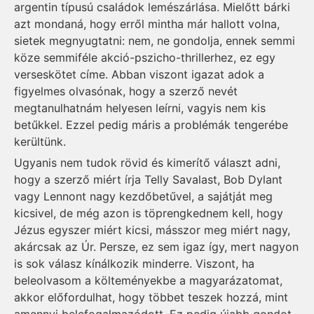
ar­gentin típusú családok lemészárlása. Mielőtt bárki
azt mondaná, hogy erről mintha már hallott volna,
sietek megnyugtatni: nem, ne gondolja, ennek semmi
köze semmiféle akció-pszicho-thrillerhez, ez egy
verseskötet címe. Abban viszont igazat adok a
figyelmes olvasónak, hogy a szerző nevét
megtanulhat­nám helyesen leírni, vagyis nem kis
betűkkel. Ezzel pedig máris a problémák tengerébe
kerültünk.
Ugyanis nem tudok rövid és kimerítő választ adni,
hogy a szerző miért írja Telly Savalast, Bob Dylant
vagy Lennont nagy kezdőbetűvel, a sajátját meg
kicsivel, de még azon is töprengkednem kell, hogy
Jézus egyszer miért kicsi, másszor meg miért nagy,
akárcsak az Úr. Persze, ez sem igaz így, mert nagyon
is sok válasz kínálkozik minderre. Viszont, ha
beleolvasom a költeményekbe a magyará­zatomat,
akkor előfordulhat, hogy többet teszek hozzá, mint