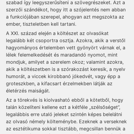
sza­bad így leegyszerűsíteni a szövegrészeket. Azt a
szerzői szándékot, hogy itt a szó­je­lentés nem abban
a funkciójában szerepel, ahogyan azt meg­szokta az
ember, tiszteletben kell tartani.
A XXI. század elején a költészet az olvasókat
legalább két csoportra osztja. Azokra, akik a verstől
hagyományos értelemben vett gyönyört várnak el, a
lélek felemelkedését és maradandó nyo­mot, mint
mondjuk, amilyet a szerelem okoz; valamint azokra,
akik a költészetben is a szórakozást keresik, a nyelv
humorát, a viccek kirobbanó jókedvét, vagy épp a
groteszkben, a kifacsart érzelmek­ben látják az
életérzés maiságát.
Az a törekvés is kiolvasható ebből a kötetből, hogy
talán közelíteni kellene ezt a kétféle „szél­sőséget”,
legalábbis erre utaló jeleket szintén képes belelátni
az olvasó némely költeménybe. Ezeknek a verseknek
az esztétikuma sokkal tisztább, megcsillan bennük a