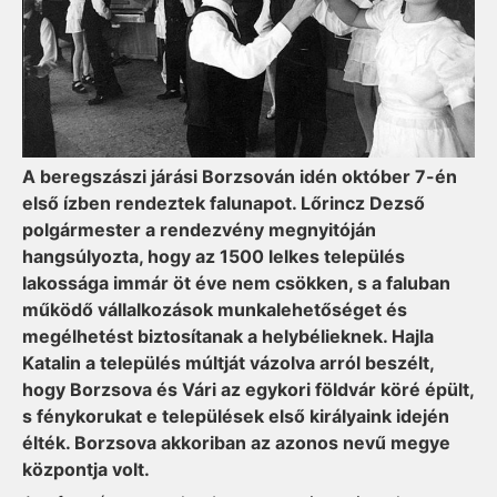
A beregszászi járási Bor­zso­ván idén október 7-én
első ízben rendeztek falunapot. Lőrincz Dezső
polgármester a rendezvény megnyitóján
hangsúlyozta, hogy az 1500 lelkes település
lakossága immár öt éve nem csökken, s a faluban
működő vállalkozások munkalehetőséget és
megélhetést biztosítanak a helybélieknek. Hajla
Katalin a település múltját vázolva arról beszélt,
hogy Bor­zsova és Vári az egykori földvár köré épült,
s fénykorukat e települések első királyaink idején
élték. Borzsova akkoriban az azonos nevű megye
központja volt.