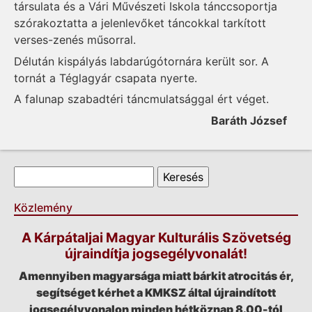
társulata és a Vári Művészeti Iskola tánccsoportja
szórakoztatta a jelenlevőket táncokkal tarkított
verses-zenés műsorral.
Délután kispályás labdarúgótornára került sor. A
tornát a Téglagyár csapata nyerte.
A falunap szabadtéri táncmulatsággal ért véget.
Baráth József
Keresés űrlap
Keresés
Közlemény
A Kárpátaljai Magyar Kulturális Szövetség
újraindítja jogsegélyvonalát!
Amennyiben magyarsága miatt bárkit atrocitás ér,
segítséget kérhet a KMKSZ által újraindított
jogsegélyvonalon minden hétköznap 8.00-tól