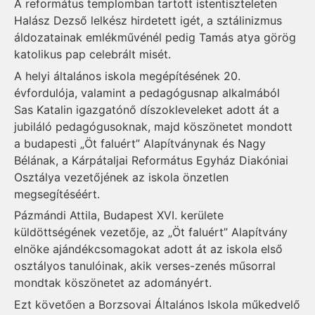
A református templomban tartott istentiszteleten
Halász Dezső lelkész hirdetett igét, a sztálinizmus
áldozatainak emlékművénél pedig Tamás atya görög
katolikus pap celebrált misét.
A helyi általános iskola megépítésének 20.
évfordulója, valamint a pedagógusnap alkalmából
Sas Katalin igazgatónő díszokleveleket adott át a
jubiláló pedagógusoknak, majd köszönetet mondott
a budapesti „Öt faluért” Alapítványnak és Nagy
Bélának, a Kárpátaljai Református Egyház Dia­kóniai
Osztálya vezetőjének az iskola önzetlen
megsegítéséért.
Pázmándi Attila, Budapest XVI. kerülete
küldöttségének vezetője, az „Öt faluért” Alapítvány
elnöke ajándékcsomagokat adott át az iskola első
osztályos tanulóinak, akik verses-zenés műsorral
mondtak köszönetet az adományért.
Ezt követően a Borzsovai Általános Iskola műkedvelő