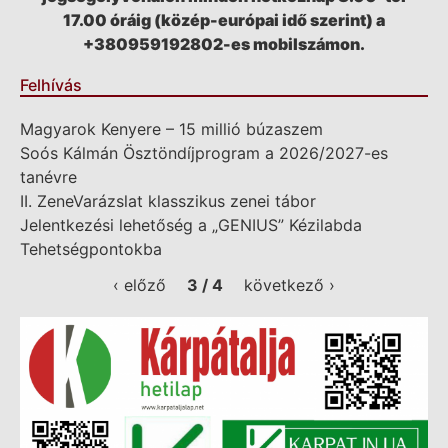
17.00 óráig (közép-európai idő szerint) a
+380959192802-es mobilszámon.
Felhívás
Magyarok Kenyere – 15 millió búzaszem
Soós Kálmán Ösztöndíjprogram a 2026/2027-es
tanévre
II. ZeneVarázslat klasszikus zenei tábor
Jelentkezési lehetőség a „GENIUS” Kézilabda
Tehetségpontokba
‹ előző
3 / 4
következő ›