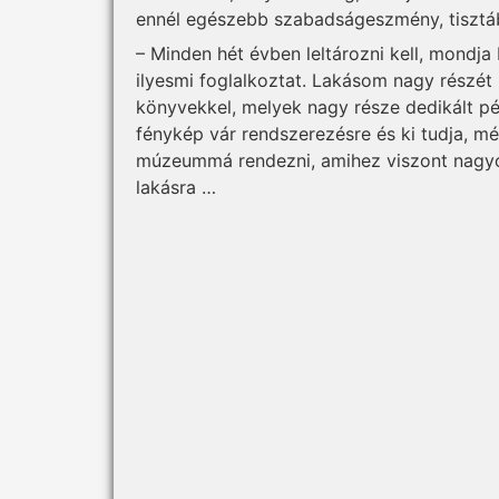
ennél egészebb szabadságeszmény, tisztáb
– Minden hét évben leltározni kell, mondj
ilyesmi foglalkoztat. Lakásom nagy részét 
könyvekkel, melyek nagy része dedikált pé
fénykép vár rendszerezésre és ki tudja, 
múzeummá rendezni, amihez viszont nagyo
lakásra …