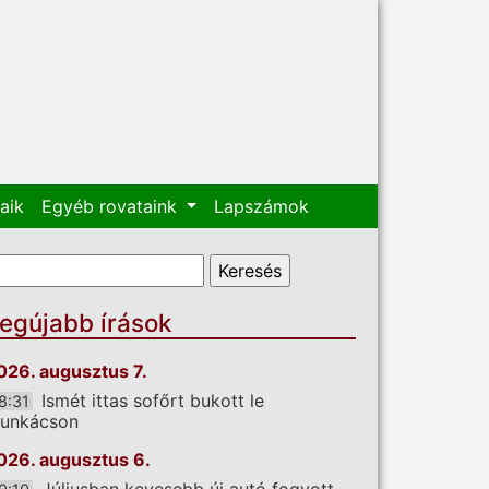
aik
Egyéb rovataink
Lapszámok
eresés űrlap
eresés
egújabb írások
026. augusztus 7.
Ismét ittas sofőrt bukott le
8:31
unkácson
026. augusztus 6.