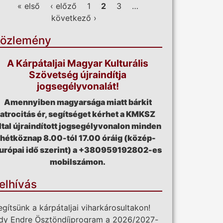
ldalak
« első
‹ előző
1
2
3
…
következő ›
özlemény
A Kárpátaljai Magyar Kulturális
Szövetség újraindítja
jogsegélyvonalát!
Amennyiben magyarsága miatt bárkit
atrocitás ér, segítséget kérhet a KMKSZ
ltal újraindított jogsegélyvonalon minden
hétköznap 8.00-tól 17.00 óráig (közép-
urópai idő szerint) a +380959192802-es
mobilszámon.
elhívás
egítsünk a kárpátaljai viharkárosultakon!
dy Endre Ösztöndíjprogram a 2026/2027-