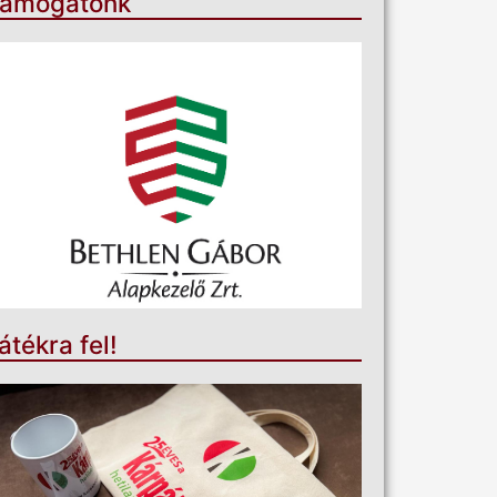
ámogatónk
átékra fel!