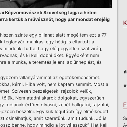
O
ai Képzőművészeti Szövetség tagja a héten
arra kértük a művésznőt, hogy pár mondat erejéig
K
hiszen szinte egy pillanat alatt megéltem ezt a 77
téglagyári munkás, egy hétig is eltartott a
 mindenki tudta, hogy elég egyetlen szál virág,
rvadnak, és ki kell dobni őket. Egyébként nem
a a munka, a teremtés jelenti az ünneplést, és
á
m győzöm villanyárammal az égetőkemencémet.
lokba, kérni. Hiba volt, nem kaptam semmit. Most a
e
met. Szívesen beszélgetek, rajzolok velük,
 tőlük. Nem átadni akarok dolgokat, egyszerűen
F
 tudjanak értően olvasni, zenét hallgatni, rajzolni,
ejezően beszélni. Egyikük legutóbb így elmélkedett
S
t csinálhatjuk, amit szeretünk, amit tudunk. Jó is
A
 rossz benne, hogy mindig a jót válasszuk”. Hát kell