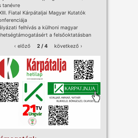
s tanévre
XIII. Fiatal Kárpátaljai Magyar Kutatók
onferenciája
ályázati felhívás a külhoni magyar
ehetségtámogatásért a felsőoktatásban
‹ előző
2 / 4
következő ›