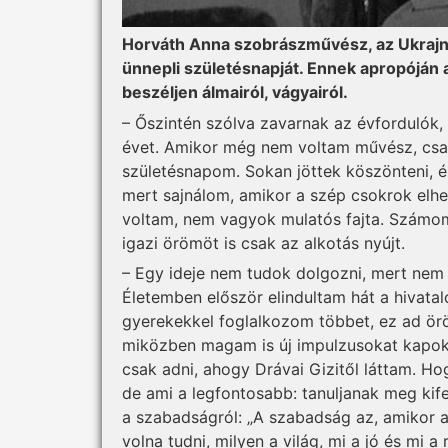
Horváth Anna szobrászművész, az Ukrajn
ünnepli születésnapját. Ennek apropóján 
beszéljen álmairól, vágyairól.
– Őszintén szólva zavarnak az évfordulók, 
évet. Amikor még nem voltam művész, csak 
születésnapom. Sokan jöttek köszönteni, és
mert sajnálom, amikor a szép csokrok elhe
voltam, nem vagyok mulatós fajta. Számomr
igazi örömöt is csak az alkotás nyújt.
– Egy ideje nem tudok dolgozni, mert ne
Életemben először elindultam hát a hivata
gyerekekkel foglalkozom többet, ez ad örö
miközben magam is új impulzusokat kapok
csak adni, ahogy Drávai Gizitől láttam. Hogy
de ami a legfontosabb: tanuljanak meg kif
a szabadságról: „A szabadság az, amikor az
volna tudni, milyen a világ, mi a jó és mi a