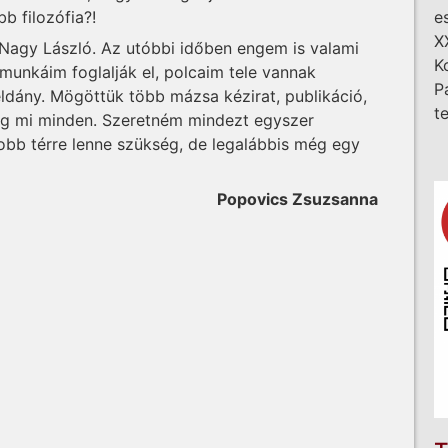
e
b filozófia?!
X
a Nagy László. Az utóbbi időben engem is valami
K
munkáim foglalják el, polcaim tele vannak
P
ldány. Mögöttük több mázsa kézirat, publikáció,
t
még mi minden. Szeretném mindezt egyszer
bb térre lenne szükség, de legalábbis még egy
Popovics Zsuzsanna