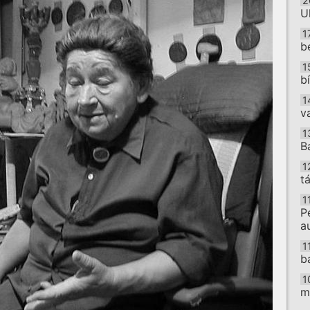
2
U
1
b
1
b
1
v
1
B
1
t
1
P
a
1
b
1
m