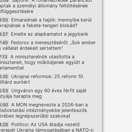
Sajtóhír: A rohamezredek parancsot
0:09
aptak a személyi állomány feltöltésének
elfüggesztésére
Elmaradnak a hajók: mennyibe kerül
9:50
krajnának a fekete-tengeri blokád?
Emelte az alapkamatot a jegybank
8:27
Fedorov a menesztéséről: „Sok ember
7:49
s vállalat érdekeit sértettem”
A miniszterelnök utasította a
7:13
inisztereit, hogy működjenek együtt a
arlamenttel
Ukrajnai reformok: 25 reform 10
6:35
illiárd euróért
Ungváron egy 60 éves férfit saját
5:53
utyája harapta meg
A MON megnevezte a 2026-ban a
5:00
elsőoktatási intézményekbe jelentkezők
örében legnépszerűbb szakokat
Politico: Az USA átadja vezető
4:28
zerepét Ukrajna támogatásában a NATO-n