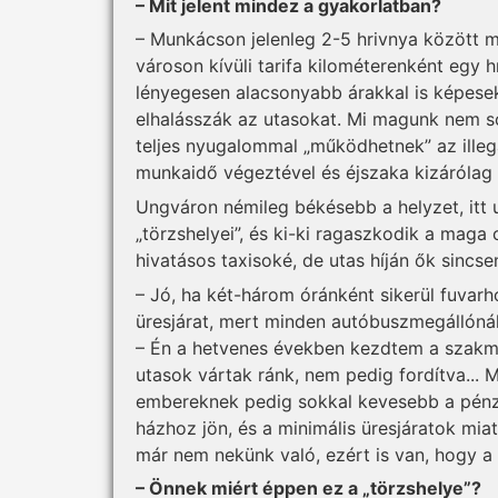
– Mit jelent mindez a gyakorlatban?
– Mun­­­kácson jelenleg 2-5 hriv­nya között
városon kívüli tarifa kilométerenként egy hr
lényegesen alacsonyabb árak­kal is képesek
elhalásszák az utasokat. Mi magunk nem sok
teljes nyugalommal „működhetnek” az illegá
munkaidő végeztével és éjszaka kizárólag ő
Ungváron némileg békésebb a helyzet, itt
„törzshelyei”, és ki-ki ragaszkodik a maga 
hivatásos taxisoké, de utas híján ők sincsen
– Jó, ha két-három óránként sikerül fuvarhoz
üresjárat, mert minden autóbuszmegállónál 
– Én a hetvenes években kezdtem a szakmát,
utasok vártak ránk, nem pedig fordítva... 
embereknek pedig sokkal kevesebb a pénzü
házhoz jön, és a minimális üresjáratok mi
már nem nekünk való, ezért is van, hogy a 
– Önnek miért éppen ez a „törzshelye”?