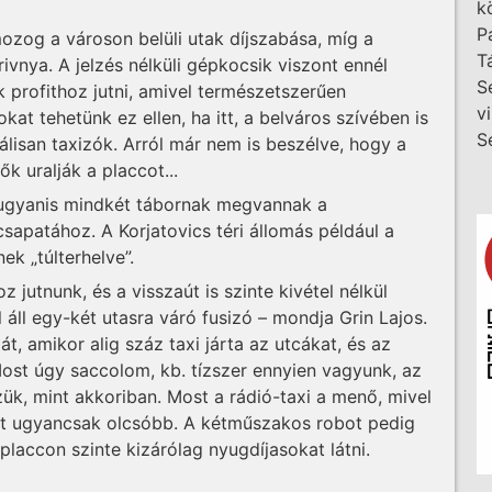
k
P
 mozog a városon belüli utak díjszabása, míg a
T
iv­­nya. A jelzés nélküli gépkocsik viszont ennél
S
 profithoz jutni, amivel természetszerűen
v
at tehetünk ez ellen, ha itt, a belváros szívében is
S
lisan taxizók. Arról már nem is beszélve, hogy a
k uralják a placcot...
 ugyanis mindkét tábornak megvannak a
csapatához. A Korjatovics téri állomás például a
ek „túlterhelve”.
 jutnunk, és a visszaút is szinte kivétel nélkül
áll egy-két utasra váró fusizó – mondja Grin Lajos.
 amikor alig száz taxi járta az utcákat, és az
Most úgy saccolom, kb. tízszer ennyien vagyunk, az
k, mint akkoriban. Most a rádió-taxi a menő, mivel
att ugyancsak olcsóbb. A kétműszakos robot pedig
placcon szinte kizárólag nyugdíjasokat látni.