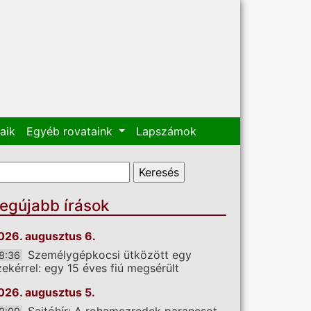
aik
Egyéb rovataink
Lapszámok
eresés űrlap
eresés
egújabb írások
026. augusztus 6.
Személygépkocsi ütközött egy
8:36
zekérrel: egy 15 éves fiú megsérült
026. augusztus 5.