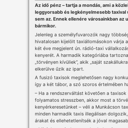
Az idő pénz – tartja a mondás, ami a közl
leggyorsabb és legkényelmesebb taxival 
sem az. Ennek ellenére városainkban az ut
bármikor.
Jelenleg a személyfuvarozók nagy többség
hivatalosan kijelölt taxiállomásokon várja
két éve megjelent ún. rádió-taxi vállalkoz
kenyerét. A harmadik kategóriába tartoznak
„törvényen kívüliek”, akik „saját szakálluk
elkerülve űzik az ipart.
A fusizó taxisok meglehetősen nagy konkur
így a két tábor, a szó szoros értelmében h
– Ha a rendszerváltást követően a taxisok
folyamatos stres­szben, akkor most a törvé
kenyérkeresetünket – véli a Munkácson tax
minden harmadik taxis illegálisan dolgozik
árakat és ellehetetlenítsék a jóval maga