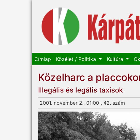
Címlap
Közélet / Politika
Kultúra
Ok
Közelharc a placcoko
Illegális és legális taxisok
2001. november 2., 01:00 , 42. szám