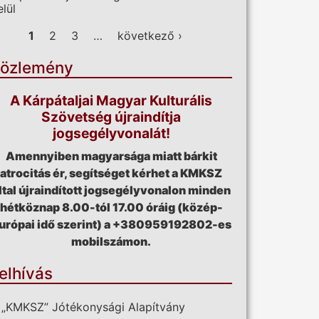
elül
ldalak
1
2
3
…
következő ›
özlemény
A Kárpátaljai Magyar Kulturális
Szövetség újraindítja
jogsegélyvonalát!
Amennyiben magyarsága miatt bárkit
atrocitás ér, segítséget kérhet a KMKSZ
ltal újraindított jogsegélyvonalon minden
hétköznap 8.00-tól 17.00 óráig (közép-
urópai idő szerint) a +380959192802-es
mobilszámon.
elhívás
 „KMKSZ” Jótékonysági Alapítvány