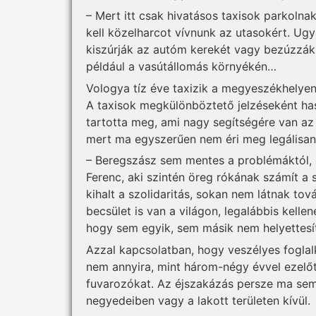
– Mert itt csak hivatásos taxisok parkol
kell közelharcot vívnunk az utasokért. Ug
kiszúrják az autóm kerekét vagy bezúzzák a
például a vasútállomás környékén…
Vologya tíz éve taxizik a megyeszékhelyen, 
A taxisok megkülönböztető jelzéseként hasz
tartotta meg, ami nagy segítségére van az
mert ma egyszerűen nem éri meg legálisan
– Beregszász sem mentes a problémáktól, s
Ferenc, aki szintén öreg rókának számít a
kihalt a szolidaritás, sokan nem látnak to
becsület is van a világon, legalábbis kelle
hogy sem egyik, sem másik nem helyettesíti
Azzal kapcsolatban, hogy veszélyes foglalko
nem annyira, mint három-négy évvel ezelő
fuvarozókat. Az éjszakázás persze ma sem 
negyedeiben vagy a lakott területen kívül.