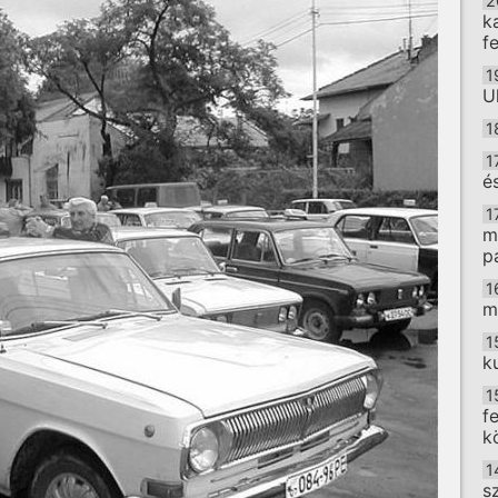
2
k
f
1
U
1
1
é
1
m
p
1
m
1
k
1
f
k
1
s