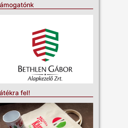
ámogatónk
átékra fel!