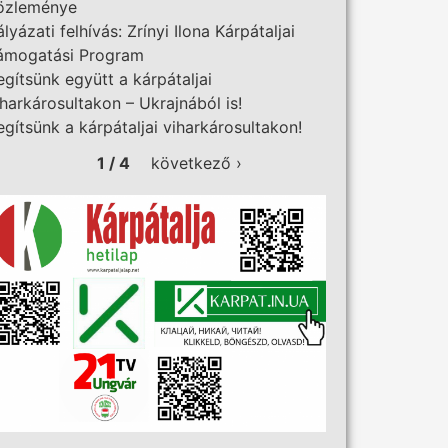
özleménye
ályázati felhívás: Zrínyi Ilona Kárpátaljai
ámogatási Program
egítsünk együtt a kárpátaljai
iharkárosultakon – Ukrajnából is!
egítsünk a kárpátaljai viharkárosultakon!
1 / 4
következő ›