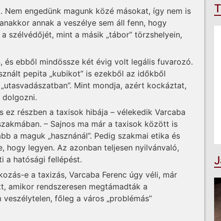
T
nak. Nem engedünk magunk közé másokat, így nem is
yanakkor annak a veszélye sem áll fenn, hogy
 szélvédőjét, mint a másik „tábor” törzshelyein,
és ebből min­d­össze két évig volt legális fuvarozó.
nált pepita „ku­bikot” is ezekből az időkből
 „utasvadászatban”. Mint mondja, azért kockáztat,
 dolgozni.
 ez részben a taxisok hibája – vélekedik Varcaba
 szakmában. – Sajnos ma már a taxisok között is
vább a maguk „hasznánál”. Pedig szakmai etika és
ne, hogy legyen. Az azonban teljesen nyilvánvaló,
J
 a hatósági fellépést.
zás-e a taxizás, Var­­­caba Ferenc úgy véli, már
tt, amikor rendszeresen megtámadták a
veszélytelen, főleg a város „problémás”