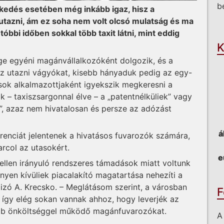
b
ekedés esetében még inkább igaz, hisz a
utazni, ám ez soha nem volt olcsó mulatság és ma
O
óbbi időben sokkal több taxit látni, mint eddig
K
e egyéni magánvállalkozóként dolgozik, és a
 az utazni vágyókat, kisebb hányaduk pedig az egy-
ások alkalmazottjaként igyekszik megkeresni a
 – taxiszsargonnal élve – a „patentnélküliek” vagy
ra”, azaz nem hivatalosan és persze az adózást
á
enciát jelentenek a hivatásos fuvarozók számára,
arcol az utasokért.
e
 ellen irányuló rendszeres támadások miatt voltunk
nyen kívüliek piacalakító magatartása nehezíti a
izó A. Krecsko. – Meglátásom szerint, a városban
F
, így elég sokan vannak ahhoz, hogy leverjék az
sabb önköltséggel működő magánfuvarozókat.
A