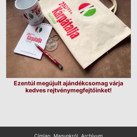
Ezentúl megújult ajándékcsomag várja
kedves rejtvénymegfejtőinket!
Címlap
Magunkról
Archívum