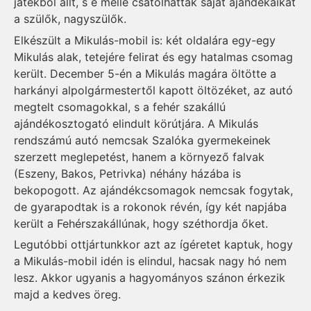
játékból állt, s e mellé csatolhatták saját ajándékaikat
a szülők, nagyszülők.
Elkészült a Mikulás-mobil is: két oldalára egy-egy
Mikulás alak, tetejére felirat és egy hatalmas csomag
került. December 5-én a Mikulás magára öltötte a
harkányi alpolgármestertől kapott öltözéket, az autó
megtelt csomagokkal, s a fehér szakállú
ajándékosztogató elindult körútjára. A Mikulás
rendszámú autó nem­csak Sza­lóka gyermekeinek
szer­­zett meglepetést, hanem a környező falvak
(Eszeny, Bakos, Pet­riv­ka) néhány há­zába is
bekopogott. Az ajándékcsomagok nemcsak fogytak,
de gyarapodtak is a rokonok révén, így két napjába
került a Fehérszakállúnak, hogy széthordja őket.
Legutóbbi ottjártunkkor azt az ígéretet kaptuk, hogy
a Miku­lás­-mo­bil idén is elindul, hacsak nagy hó nem
lesz. Akkor ugyanis a ha­gyományos szánon érkezik
majd a kedves öreg.