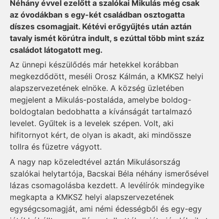
Néhány évvel ezelőtt a szalókai Mikulás még csak
az óvodákban s egy-két családban osztogatta
díszes csomagjait. Kétévi erőgyűjtés után aztán
tavaly ismét körútra indult, s ezúttal több mint száz
családot látogatott meg.
Az ünnepi készülődés már hetekkel korábban
megkezdődött, meséli Orosz Kálmán, a KMKSZ helyi
alapszervezeté­nek elnöke. A község üzletében
megjelent a Mikulás-postaláda, amelybe boldog-
boldogtalan bedobhatta a kívánságát tartalmazó
levelet. Gyűltek is a levelek szépen. Volt, aki
hifitornyot kért, de olyan is akadt, aki mindössze
tollra és füzetre vágyott.
A nagy nap közeledtével aztán Mikulásország
szalókai hely­tartója, Bacskai Béla néhány ismerősével
lázas csomagolásba kezdett. A levélírók mindegyike
megkapta a KMKSZ helyi alapszervezetének
egységcsomagját, ami némi édességből és egy-egy