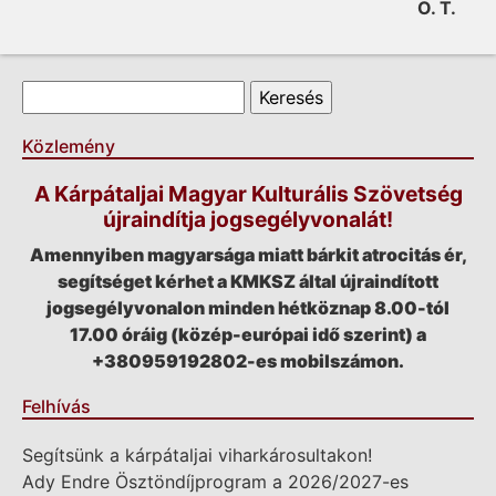
O. T.
Keresés űrlap
Keresés
Közlemény
A Kárpátaljai Magyar Kulturális Szövetség
újraindítja jogsegélyvonalát!
Amennyiben magyarsága miatt bárkit atrocitás ér,
segítséget kérhet a KMKSZ által újraindított
jogsegélyvonalon minden hétköznap 8.00-tól
17.00 óráig (közép-európai idő szerint) a
+380959192802-es mobilszámon.
Felhívás
Segítsünk a kárpátaljai viharkárosultakon!
Ady Endre Ösztöndíjprogram a 2026/2027-es