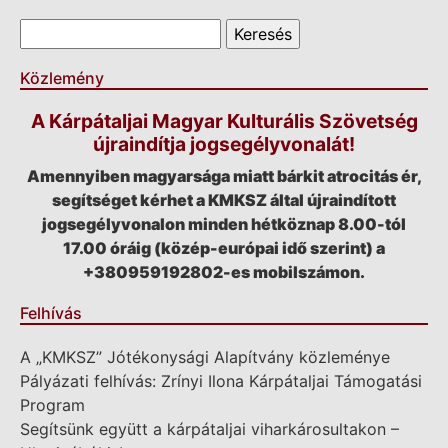
Keresés űrlap
Keresés
Közlemény
A Kárpátaljai Magyar Kulturális Szövetség
újraindítja jogsegélyvonalát!
Amennyiben magyarsága miatt bárkit atrocitás ér,
segítséget kérhet a KMKSZ által újraindított
jogsegélyvonalon minden hétköznap 8.00-tól
17.00 óráig (közép-európai idő szerint) a
+380959192802-es mobilszámon.
Felhívás
A „KMKSZ” Jótékonysági Alapítvány közleménye
Pályázati felhívás: Zrínyi Ilona Kárpátaljai Támogatási
Program
Segítsünk együtt a kárpátaljai viharkárosultakon –