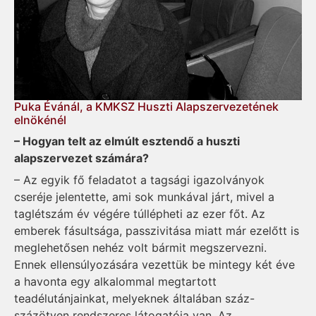
Puka Évánál, a KMKSZ Huszti Alapszervezetének
elnökénél
– Hogyan telt az elmúlt esztendő a huszti
alapszervezet számára?
– Az egyik fő feladatot a tagsági igazolványok
cseréje jelentette, ami sok munkával járt, mivel a
taglétszám év végére túllépheti az ezer főt. Az
emberek fásultsága, passzivitása miatt már ezelőtt is
meglehetősen nehéz volt bármit megszervezni.
Ennek ellensúlyozására vezettük be mintegy két éve
a havonta egy alkalommal megtartott
teadélutánjainkat, melyeknek általában száz-
százötven rendszeres látogatója van. Az