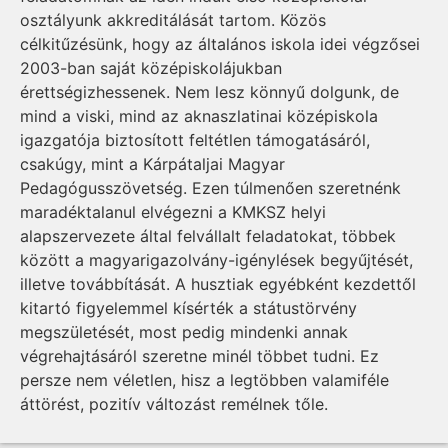
osztályunk akkreditálását tartom. Közös
célkitűzésünk, hogy az általános iskola idei végzősei
2003-ban saját középiskolájukban
érettségizhessenek. Nem lesz könnyű dolgunk, de
mind a viski, mind az aknaszlatinai középiskola
igazgatója biztosított feltétlen támogatásáról,
csakúgy, mint a Kárpátaljai Magyar
Pedagógusszövetség. Ezen túlmenően szeretnénk
maradéktalanul elvégezni a KMKSZ helyi
alapszervezete által felvállalt feladatokat, többek
között a magyarigazolvány-igénylések begyűjtését,
illetve továbbítását. A husztiak egyébként kezdettől
kitartó figyelemmel kísérték a státustörvény
megszületését, most pedig mindenki annak
végrehajtásáról szeretne minél többet tudni. Ez
persze nem véletlen, hisz a legtöbben valamiféle
áttörést, pozitív változást remélnek tőle.