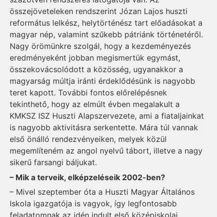
összejöveteleken rendszerint Józan Lajos huszti
református lelkész, helytörténész tart előadásokat a
magyar nép, valamint szűkebb pátriánk történetéről.
Nagy örömünkre szolgál, hogy a kezdeményezés
eredményeként jobban megismertük egymást,
összekovácsolódott a közösség, ugyanakkor a
magyarság múltja iránti érdeklődésünk is nagyobb
teret kapott. További fontos előrelépésnek
tekinthető, hogy az elmúlt évben megalakult a
KMKSZ ISZ Huszti Alapszervezete, ami a fiataljainkat
is nagyobb aktivitásra serkentette. Mára túl vannak
első önálló rendezvényeiken, melyek közül
megemlíteném az angol nyelvű tábort, illetve a nagy
sikerű farsangi báljukat.
– Mik a terveik, elképzeléseik 2002-ben?
– Mivel szeptember óta a Huszti Magyar Általános
Iskola igazgatója is vagyok, így legfontosabb
feladatomnak az idén indult első középiskolai