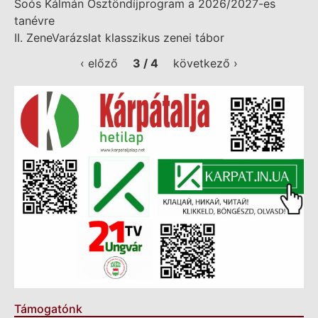
Soós Kálmán Ösztöndíjprogram a 2026/2027-es
tanévre
II. ZeneVarázslat klasszikus zenei tábor
‹ előző
3 / 4
következő ›
Támogatónk