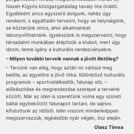
hiszen Kígyós közigazgatásilag tavaly óta önálló.
Egyébként sincs egyszerű dolgunk, nehéz úgy
rendezni, s egyáltalán tervezni, hogy se helyiségünk,
se közterünk nincs, ahol alkalmainkat
lebonyolíthatnánk. Igyekszünk is megszervezni, hogy
társadalmi munkában átépítsük a klubot, mert úgy
látom, lenne igény a kulturális rendezvényekre.
– Milyen további terveik vannak a jövőt illetőleg?
– Tervünk van elég, hogy aztán mi valósul meg
belőle, az egyelőre a jövő titka. Különböző kulturális
programok – sportvetélkedők, falunap stb. –
előkészítése és megrendezése szerepel a terveink
között. Már az idén is szerettünk volna egy szüreti
bállal egybekötött falunapot tartani, de sajnos
kifutottunk az időből. Idén viszont mindenképpen
megszervezzük, legkésőbb nyár végén, ősz elején.
Olasz Tímea