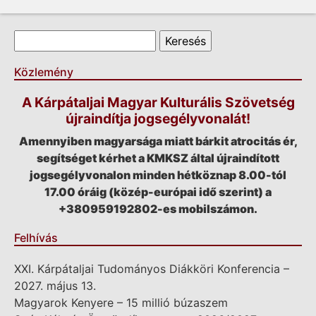
Keresés űrlap
Keresés
Közlemény
A Kárpátaljai Magyar Kulturális Szövetség
újraindítja jogsegélyvonalát!
Amennyiben magyarsága miatt bárkit atrocitás ér,
segítséget kérhet a KMKSZ által újraindított
jogsegélyvonalon minden hétköznap 8.00-tól
17.00 óráig (közép-európai idő szerint) a
+380959192802-es mobilszámon.
Felhívás
XXI. Kárpátaljai Tudományos Diákköri Konferencia –
2027. május 13.
Magyarok Kenyere – 15 millió búzaszem