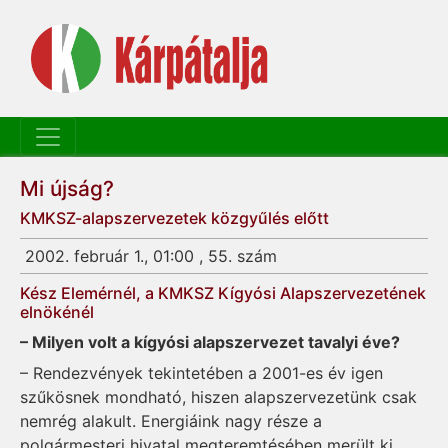
Mi újság?
KMKSZ-alapszervezetek közgyűlés előtt
2002. február 1., 01:00 , 55. szám
Kész Elemérnél, a KMKSZ Kígyósi Alapszervezetének
elnökénél
– Milyen volt a kígyósi alapszervezet tavalyi éve?
– Rendezvények tekintetében a 2001-es év igen
szűkösnek mondható, hiszen alapszervezetünk csak
nemrég alakult. Energiáink nagy része a
polgármesteri hivatal megteremtésében merült ki,