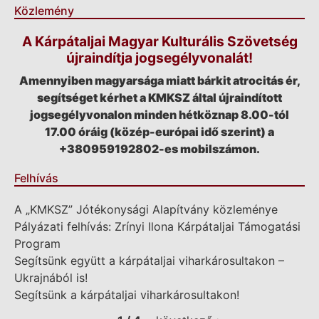
Közlemény
A Kárpátaljai Magyar Kulturális Szövetség
újraindítja jogsegélyvonalát!
Amennyiben magyarsága miatt bárkit atrocitás ér,
segítséget kérhet a KMKSZ által újraindított
jogsegélyvonalon minden hétköznap 8.00-tól
17.00 óráig (közép-európai idő szerint) a
+380959192802-es mobilszámon.
Felhívás
A „KMKSZ” Jótékonysági Alapítvány közleménye
Pályázati felhívás: Zrínyi Ilona Kárpátaljai Támogatási
Program
Segítsünk együtt a kárpátaljai viharkárosultakon –
Ukrajnából is!
Segítsünk a kárpátaljai viharkárosultakon!