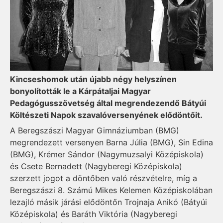
Kincseshomok után újabb négy helyszínen
bonyolították le a Kárpátaljai Magyar
Pedagógusszövetség által megrendezendő Bátyúi
Költészeti Napok szavalóversenyének elődöntőit.
A Beregszászi Magyar Gimnáziumban (BMG)
megrendezett versenyen Barna Júlia (BMG), Sin Edina
(BMG), Krémer Sándor (Nagymuzsalyi Középiskola)
és Csete Bernadett (Nagyberegi Középiskola)
szerzett jogot a döntőben való részvételre, míg a
Beregszászi 8. Számú Mikes Kelemen Középiskolában
lezajló másik járási elődöntőn Trojnaja Anikó (Bátyúi
Középiskola) és Baráth Viktória (Nagyberegi