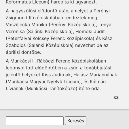
Református Líceum) harcolta ki ugyanezt.
A nagyszőlősi elődöntő után, amelyet a Perényi
Zsigmond Középiskolában rendeztek meg,
Vasziljecka Mónika (Perényi Középiskola), Lenya
Veronika (Salánki Középiskola), Homoki Judit
(Péterfalvai Kölcsey Ferenc Középiskola) és Kész
Szabolcs (Salánki Középiskola) nevezhet be az
áprilisi döntőbe.
A Munkácsi II. Rákóczi Ferenc Középiskolában
lebonyolított elődöntőben a zsűri a továbbjutást
jelentő helyeket Kiss Juditnak, Halász Mariannának
(Munkácsi Magyar Nyelvű Líceum), és Kálmán
Líviának (Munkácsi Tanítóképző) ítélte oda.
kz
Keresés űrlap
Keresés