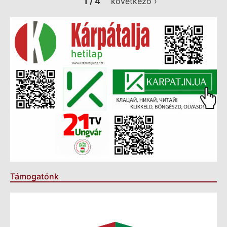
1 / 4
következő ›
Támogatónk