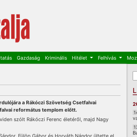
tatás
Gazdaság
Kriminális
Hitélet
Felhívás
Moz
K
K
L
rdulójára a Rákóczi Szövetség Csetfalvai
2
falvai református templom előtt.
1
v
viden szólt Rákóczi Ferenc életéről, majd Nagy
1
B
 Sándor, Fülöp Gábor és Horváth Nándor ültette el,