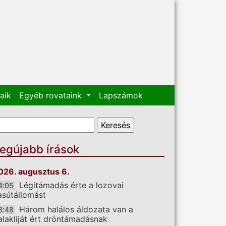
aik
Egyéb rovataink
Lapszámok
eresés űrlap
eresés
egújabb írások
026. augusztus 6.
Légitámadás érte a lozovai
4:05
asútállomást
Három halálos áldozata van a
3:48
alakliját ért dróntámadásnak