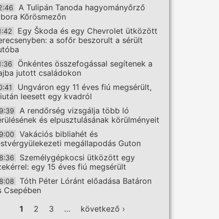
A Tulipán Tanoda hagyományőrző
2:46
ábora Kőrösmezőn
Egy Škoda és egy Chevrolet ütközött
1:42
erecsenyben: a sofőr beszorult a sérült
utóba
Önkéntes összefogással segítenek a
1:36
ajba jutott családokon
Ungváron egy 11 éves fiú megsérült,
0:41
iután leesett egy kvadról
A rendőrség vizsgálja több ló
9:39
érülésének és elpusztulásának körülményeit
Vakációs bibliahét és
9:00
estvérgyülekezeti megállapodás Guton
Személygépkocsi ütközött egy
8:36
zekérrel: egy 15 éves fiú megsérült
Tóth Péter Lóránt előadása Batáron
8:08
s Csepében
ldalak
1
2
3
…
következő ›