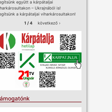
egítsünk együtt a kárpátaljai
iharkárosultakon – Ukrajnából is!
egítsünk a kárpátaljai viharkárosultakon!
1 / 4
következő ›
ámogatónk