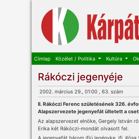
Címlap
Közélet / Politika
Kultúra
Ok
Rákóczi jegenyéje
2002. március 29., 01:00 , 63. szám
II. Rákóczi Ferenc születésének 326. évfo
Alapszervezete jegenyefát ültetett a cset
Az alapszervezet elnöke, Gergely István rö
Erika két Rákóczi-mondát olvasott fel.
A jegenyefát három ifjú legényke, ifj. Kósa