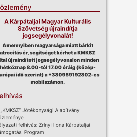
özlemény
A Kárpátaljai Magyar Kulturális
Szövetség újraindítja
jogsegélyvonalát!
Amennyiben magyarsága miatt bárkit
atrocitás ér, segítséget kérhet a KMKSZ
ltal újraindított jogsegélyvonalon minden
hétköznap 8.00-tól 17.00 óráig (közép-
urópai idő szerint) a +380959192802-es
mobilszámon.
elhívás
 „KMKSZ” Jótékonysági Alapítvány
özleménye
ályázati felhívás: Zrínyi Ilona Kárpátaljai
ámogatási Program