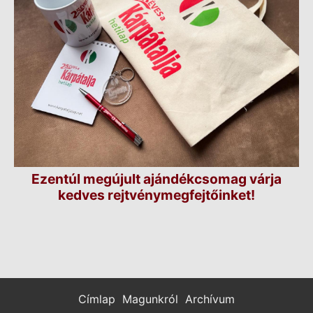
Ezentúl megújult ajándékcsomag várja
kedves rejtvénymegfejtőinket!
Címlap
Magunkról
Archívum