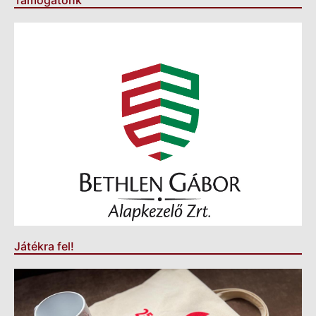
Támogatónk
Játékra fel!