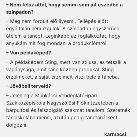
– Nem félsz attól, hogy semmi sem jut eszedbe a
színpadon?
– Még nem fordult elő ilyesmi. Fellépés előtt
egyáltalán nem izgulok. A színpadon egyszerűen
átélem a táncot. Leginkább az foglalkoztat, hogy
anyukám mit fog mondani a produkciómról.
– Van példaképed?
– A példaképem Sting, mert van stílusa, és tetszik a
vagánysága, amit tánc közben produkál. Sting
érzelmeket, a saját érzelmeit viszi bele a táncba.
– Jövőbeli terveid?
– Jelenleg a Munkácsi Vendéglátó-ipari
Szakközépiskola Nagyszőlősi Fiókintézetében a
bárpultosi és felszolgáló szakmát tanulom. Szeretnék
tánciskolába menni, azután pedig tánctanárként
dolgozni.
karmacsi