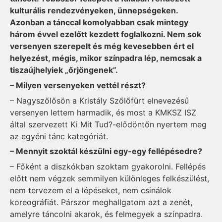
kulturális rendezvényeken, ünnepségeken.
Azonban a tánccal komolyabban csak mintegy
három évvel ezelőtt kezdett foglalkozni. Nem sok
versenyen szerepelt és még kevesebben ért el
helyezést, mégis, mikor színpadra lép, nemcsak a
tiszaújhelyiek „őrjöngenek”.
– Milyen versenyeken vettél részt?
– Nagyszőlősön a Kristály Szőlőfürt elnevezésű
versenyen lettem harmadik, és most a KMKSZ ISZ
által szervezett Ki Mit Tud?-elődöntőn nyertem meg
az egyéni tánc kategóriát.
– Mennyit szoktál készülni egy-egy fellépésedre?
– Főként a diszkókban szoktam gyakorolni. Fellépés
előtt nem végzek semmilyen különleges felkészülést,
nem tervezem el a lépéseket, nem csinálok
koreográfiát. Párszor meghallgatom azt a zenét,
amelyre táncolni akarok, és felmegyek a színpadra.