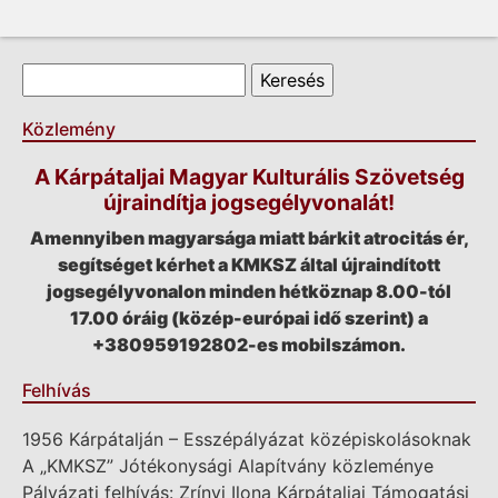
Keresés űrlap
Keresés
Közlemény
A Kárpátaljai Magyar Kulturális Szövetség
újraindítja jogsegélyvonalát!
Amennyiben magyarsága miatt bárkit atrocitás ér,
segítséget kérhet a KMKSZ által újraindított
jogsegélyvonalon minden hétköznap 8.00-tól
17.00 óráig (közép-európai idő szerint) a
+380959192802-es mobilszámon.
Felhívás
1956 Kárpátalján – Esszépályázat középiskolásoknak
A „KMKSZ” Jótékonysági Alapítvány közleménye
Pályázati felhívás: Zrínyi Ilona Kárpátaljai Támogatási