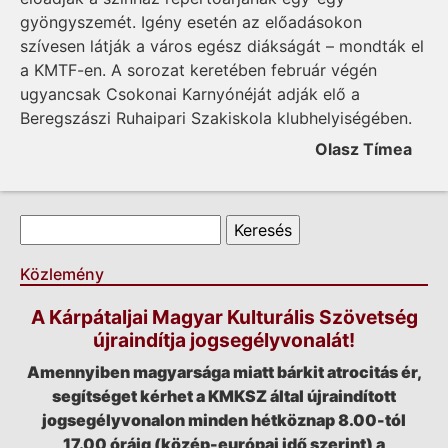
gyöngyszemét. Igény esetén az előadásokon
szívesen látják a város egész diákságát – mondták el
a KMTF-en. A sorozat keretében február végén
ugyancsak Csokonai Karnyónéját adják elő a
Beregszászi Ruhaipari Szakiskola klubhelyiségében.
Olasz Tímea
Keresés űrlap
Keresés
Közlemény
A Kárpátaljai Magyar Kulturális Szövetség
újraindítja jogsegélyvonalát!
Amennyiben magyarsága miatt bárkit atrocitás ér,
segítséget kérhet a KMKSZ által újraindított
jogsegélyvonalon minden hétköznap 8.00-tól
17.00 óráig (közép-európai idő szerint) a