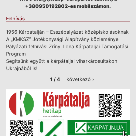
+380959192802-es mobilszámon.
Felhívás
1956 Kárpátalján – Esszépályázat középiskolásoknak
A „KMKSZ” Jótékonysági Alapítvány közleménye
Pályázati felhívás: Zrínyi Ilona Kárpátaljai Támogatási
Program
Segítsünk együtt a kárpátaljai viharkárosultakon –
Ukrajnából is!
1 / 4
következő ›