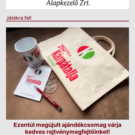
Játékra fel!
Ezentúl megújult ajándékcsomag várja
kedves rejtvénymegfejtőinket!