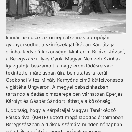
Immár nemcsak az ünnepi alkalmak apropóján
gyönyörködhet a színészek játékában Kárpátalja
színházkedvelő közönsége. Mint arról Balázsi József,
a Beregszászi Illyés Gyula Magyar Nemzeti Színház
igazgatója beszámolt, a nagy érdeklődésre való
tekintettel márciusban újra bemutatásra kerül
Csokonai Vitéz Mihály Karnyóné című kétfelvonásos
vígjátéka Ungváron. A megyei bábszínházban
tartandó előadás címszerepeiben várhatóan Eperjes
Károlyt és Gáspár Sándort láthatja a közönség.
Újdonság, hogy a Kárpátaljai Magyar Tanárképző
Főiskolával (KMTF) kötött megállapodás értelmében
Beregszászban a diákok számára minden hónapban
előadják a színház repertoárjának egy-egy