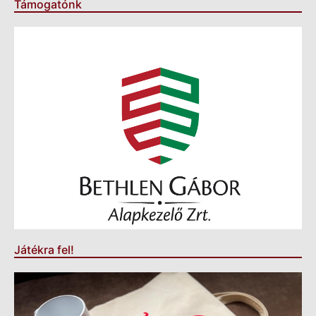
Támogatónk
Játékra fel!