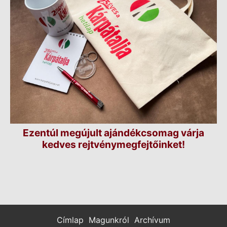
Ezentúl megújult ajándékcsomag várja
kedves rejtvénymegfejtőinket!
Címlap
Magunkról
Archívum