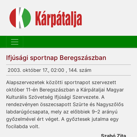
Ifjúsági sportnap Beregszászban
2003. október 17., 02:00 , 144. szám
Alapszervezetek közötti sportnapot szervezett
október 11-én Beregszászban a Kárpátaljai Magyar
Kulturális Szövetség Ifjúsági Szervezete. A
rendezvényen összecsapott Szürte és Nagyszőlős
labdarúgócsapata, mely az előbbiek 9–2 arányú
győzelmével ért véget. A győztesek jutalma egy
focilabda volt.
Szabó Zita