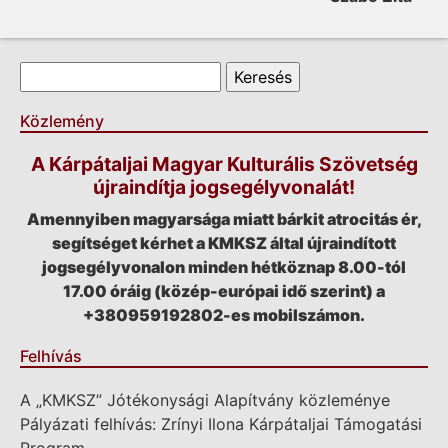
Keresés űrlap
Keresés
Közlemény
A Kárpátaljai Magyar Kulturális Szövetség
újraindítja jogsegélyvonalát!
Amennyiben magyarsága miatt bárkit atrocitás ér,
segítséget kérhet a KMKSZ által újraindított
jogsegélyvonalon minden hétköznap 8.00-tól
17.00 óráig (közép-európai idő szerint) a
+380959192802-es mobilszámon.
Felhívás
A „KMKSZ” Jótékonysági Alapítvány közleménye
Pályázati felhívás: Zrínyi Ilona Kárpátaljai Támogatási