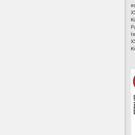
e
X
K
P
t
X
K