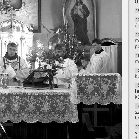
U
1
1
é
1
m
p
1
m
1
k
1
f
k
1
s
b
1
v
á