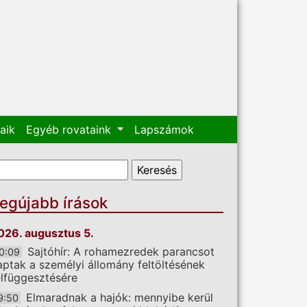
aik
Egyéb rovataink
Lapszámok
eresés űrlap
eresés
egújabb írások
026. augusztus 5.
Sajtóhír: A rohamezredek parancsot
0:09
aptak a személyi állomány feltöltésének
elfüggesztésére
Elmaradnak a hajók: mennyibe kerül
9:50