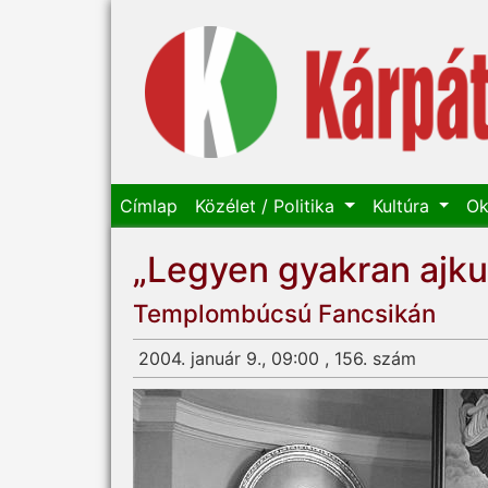
Címlap
Közélet / Politika
Kultúra
Ok
„Legyen gyakran ajku
Templombúcsú Fancsikán
2004. január 9., 09:00 , 156. szám