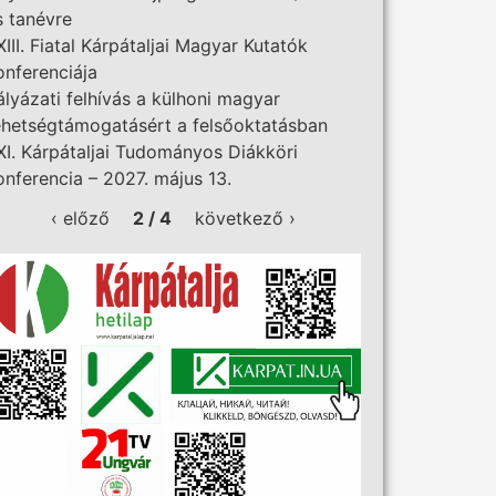
s tanévre
XIII. Fiatal Kárpátaljai Magyar Kutatók
onferenciája
ályázati felhívás a külhoni magyar
ehetségtámogatásért a felsőoktatásban
XI. Kárpátaljai Tudományos Diákköri
onferencia – 2027. május 13.
‹ előző
2 / 4
következő ›