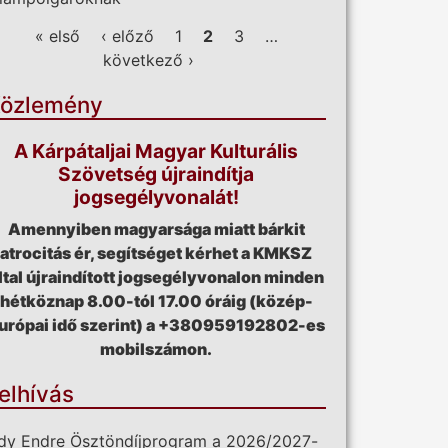
ldalak
« első
‹ előző
1
2
3
…
következő ›
özlemény
A Kárpátaljai Magyar Kulturális
Szövetség újraindítja
jogsegélyvonalát!
Amennyiben magyarsága miatt bárkit
atrocitás ér, segítséget kérhet a KMKSZ
ltal újraindított jogsegélyvonalon minden
hétköznap 8.00-tól 17.00 óráig (közép-
urópai idő szerint) a +380959192802-es
mobilszámon.
elhívás
dy Endre Ösztöndíjprogram a 2026/2027-