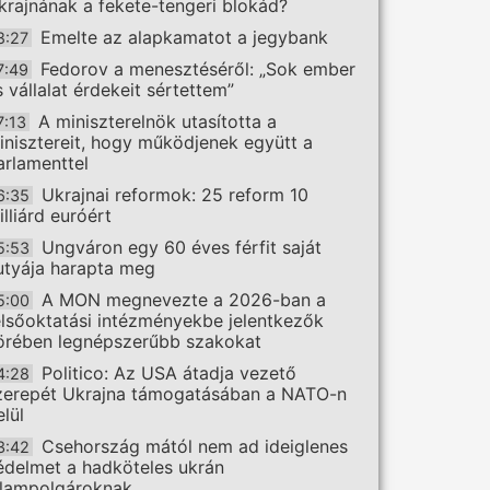
krajnának a fekete-tengeri blokád?
Emelte az alapkamatot a jegybank
8:27
Fedorov a menesztéséről: „Sok ember
7:49
s vállalat érdekeit sértettem”
A miniszterelnök utasította a
7:13
inisztereit, hogy működjenek együtt a
arlamenttel
Ukrajnai reformok: 25 reform 10
6:35
illiárd euróért
Ungváron egy 60 éves férfit saját
5:53
utyája harapta meg
A MON megnevezte a 2026-ban a
5:00
elsőoktatási intézményekbe jelentkezők
örében legnépszerűbb szakokat
Politico: Az USA átadja vezető
4:28
zerepét Ukrajna támogatásában a NATO-n
elül
Csehország mától nem ad ideiglenes
3:42
édelmet a hadköteles ukrán
llampolgároknak