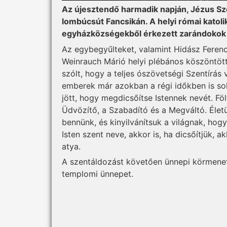
Az újesztendő harmadik napján, Jézus S
lombúcsút Fancsikán. A helyi római katolik
egyházközségekből érkezett zarándokok i
Az egybegyűlteket, valamint Hidász Ferenc
Weinrauch Márió helyi plébános köszöntöt
szólt, hogy a teljes ószövetségi Szentírás
emberek már azokban a régi időkben is sok
jött, hogy megdicsőítse Istennek nevét. Fölt
Üdvözítő, a Szabadító és a Megváltó. Életü
bennünk, és kinyilvánítsuk a világnak, hog
Isten szent neve, akkor is, ha dicsőítjük, a
atya.
A szentáldozást követően ünnepi körmenetr
templomi ünnepet.