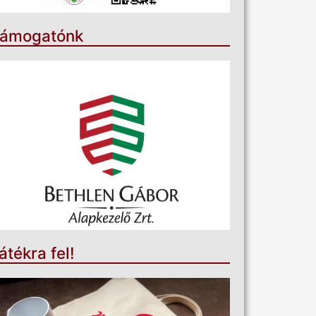
ámogatónk
átékra fel!