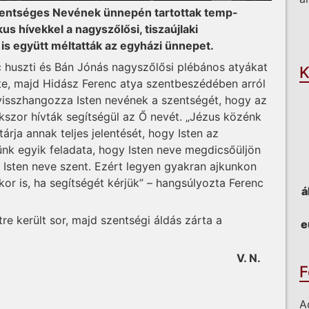
zentséges Nevének ünnepén tartottak temp­
O
us hívekkel a nagyszőlősi, tiszaújlaki
s együtt méltatták az egyházi ünnepet.
 huszti és Bán Jónás nagyszőlősi plébános atyákat
K
te, majd Hidász Ferenc atya szentbeszédében arról
 visszhangozza Isten nevének a szentségét, hogy az
szor hívták segítségül az Ő nevét. „Jézus közénk
árja annak teljes jelentését, hogy Isten az
nk egyik feladata, hogy Isten neve meg­dicsőüljön
y Isten neve szent. Ezért legyen gyakran ajkunkon
kkor is, ha segítségét kérjük” – hangsúlyozta Ferenc
á
e került sor, majd szentségi áldás zárta a
e
V. N.
F
A