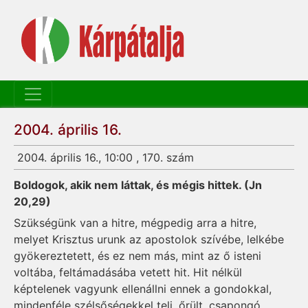
2004. április 16.
2004. április 16., 10:00 , 170. szám
Boldogok, akik nem láttak, és mégis hittek. (Jn
20,29)
Szükségünk van a hitre, mégpedig arra a hitre,
melyet Krisztus urunk az apostolok szívébe, lelkébe
gyökereztetett, és ez nem más, mint az ő isteni
voltába, feltámadásába vetett hit. Hit nélkül
képtelenek vagyunk ellenállni ennek a gondokkal,
mindenféle szélsőségekkel teli, őrült, csapongó,