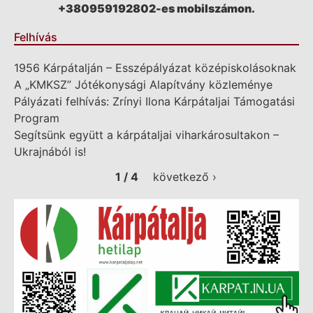
+380959192802-es mobilszámon.
Felhívás
1956 Kárpátalján – Esszépályázat középiskolásoknak
A „KMKSZ” Jótékonysági Alapítvány közleménye
Pályázati felhívás: Zrínyi Ilona Kárpátaljai Támogatási
Program
Segítsünk együtt a kárpátaljai viharkárosultakon –
Ukrajnából is!
1 / 4
következő ›