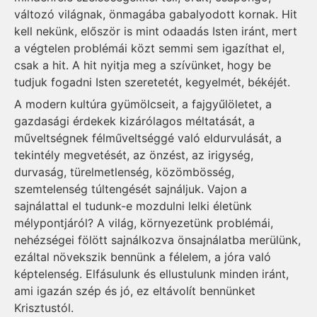
változó világnak, önmagába gabalyodott kornak. Hit
kell nekünk, először is mint odaadás Isten iránt, mert
a végtelen problémái közt semmi sem igazíthat el,
csak a hit. A hit nyitja meg a szívünket, hogy be
tudjuk fogadni Isten szeretetét, kegyelmét, békéjét.
A modern kultúra gyümölcseit, a fajgyűlöletet, a
gazdasági érdekek kizárólagos méltatását, a
műveltségnek félműveltséggé való eldurvulását, a
tekintély megvetését, az önzést, az irigység,
durvaság, türelmetlenség, közömbösség,
szemtelenség túltengését sajnáljuk. Vajon a
sajnálattal el tudunk-e mozdulni lelki életünk
mélypontjáról? A világ, környezetünk problémái,
nehézségei fölött sajnálkozva önsajnálatba merülünk,
ezáltal növekszik bennünk a félelem, a jóra való
képtelenség. Elfásulunk és ellustulunk minden iránt,
ami igazán szép és jó, ez eltávolít bennünket
Krisztustól.