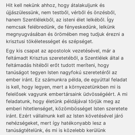
Hit kell nekünk ahhoz, hogy átalakuljunk és
újjászülessünk, nem testből, vérből és önzésből,
hanem Szentlélekből, az isteni élet lelkéből. Így
nemcsak felébredünk, de fényeskedünk, lelkünk
megnyugvásában és örömében meg tudjuk érezni a
krisztusi tökéletességet és szépséget.
Egy kis csapat az apostolok vezetésével, már a
feltámadt Krisztus szeretetéből, a Szentlélek által a
feltámadás hitéből erőt tudott meríteni, hogy
tanúságot tegyen Isten nagyfokú szeretetéről az
ember iránt. Ez számunkra példa, de egyúttal feladat
is kell, hogy legyen, mert a környezetünkben mi is
felelősek vagyunk embertársaink üdvösségéért. A mi
feladatunk, hogy életünk példájával törjük meg az
emberi hitetlenséget, közömbösséget Isten szeretete
iránt. Ezért vállalnunk kell az Isten követésével járó
nehézségeket, mert így hatékonyabb lesz a
tanúságtételünk, és mi is közelebb kerülünk