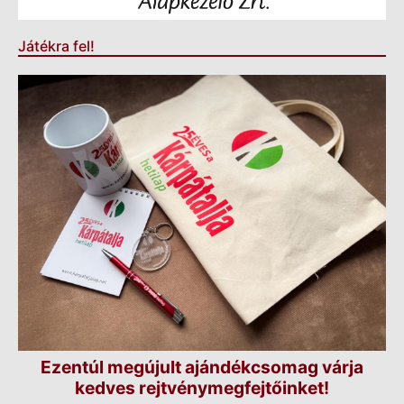
Játékra fel!
Ezentúl megújult ajándékcsomag várja
kedves rejtvénymegfejtőinket!