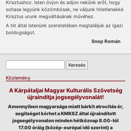
Krisztushoz. Isten óvjon és adjon nekünk erőt, hogy
sohase legyünk közömbösek, ne váljunk hitetlenekké
Krisztus urunk megváltásának művéhez.
A hit által Istenünk szeretetében megtaláljuk az igazi
boldogságot.
Snep Román
Keresés űrlap
Keresés
Közlemény
A Kárpátaljai Magyar Kulturális Szövetség
újraindítja jogsegélyvonalát!
Amennyiben magyarsága miatt bárkit atrocitás ér,
segítséget kérhet a KMKSZ által újraindított
jogsegélyvonalon minden hétköznap 8.00-tól
17.00 óráig (közép-európai idő szerint) a