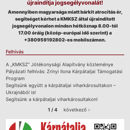
újraindítja jogsegélyvonalát!
Amennyiben magyarsága miatt bárkit atrocitás ér,
segítséget kérhet a KMKSZ által újraindított
jogsegélyvonalon minden hétköznap 8.00-tól
17.00 óráig (közép-európai idő szerint) a
+380959192802-es mobilszámon.
Felhívás
A „KMKSZ” Jótékonysági Alapítvány közleménye
Pályázati felhívás: Zrínyi Ilona Kárpátaljai Támogatási
Program
Segítsünk együtt a kárpátaljai viharkárosultakon –
Ukrajnából is!
Segítsünk a kárpátaljai viharkárosultakon!
1 / 4
következő ›