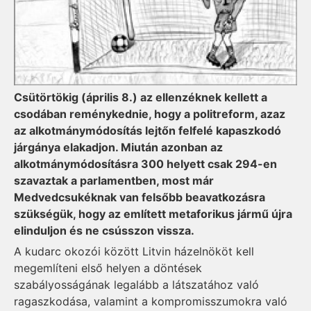
Csütörtökig (április 8.) az ellenzéknek kellett a
csodában reménykednie, hogy a politreform, azaz
az alkotmánymódosítás lejtőn felfelé kapaszkodó
járgánya elakadjon. Miután azonban az
alkotmánymódosításra 300 helyett csak 294-en
szavaztak a parlamentben, most már
Medvedcsukéknak van felsőbb beavatkozásra
szükségük, hogy az említett metaforikus jármű újra
elinduljon és ne csússzon vissza.
A kudarc okozói között Litvin házelnököt kell
megemlíteni első helyen a döntések
szabályosságának legalább a látszatához való
ragaszkodása, valamint a kompromisszumokra való