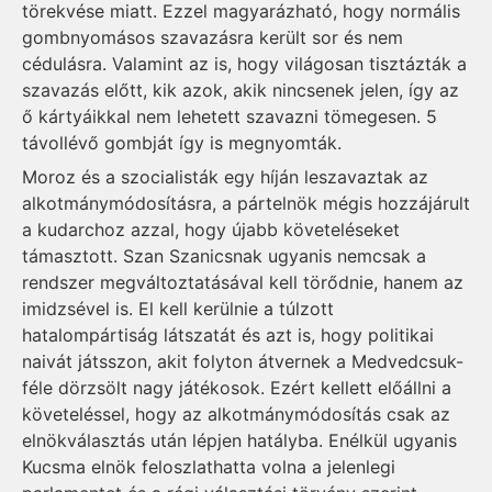
törekvése miatt. Ezzel magyarázható, hogy normális
gombnyomásos szavazásra került sor és nem
cédulásra. Valamint az is, hogy világosan tisztázták a
szavazás előtt, kik azok, akik nincsenek jelen, így az
ő kártyáikkal nem lehetett szavazni tömegesen. 5
távollévő gombját így is megnyomták.
Moroz és a szocialisták egy híján leszavaztak az
alkotmánymódosításra, a pártelnök mégis hozzájárult
a kudarchoz azzal, hogy újabb követeléseket
támasztott. Szan Szanicsnak ugyanis nemcsak a
rendszer megváltoztatásával kell törődnie, hanem az
imidzsével is. El kell kerülnie a túlzott
hatalompártiság látszatát és azt is, hogy politikai
naivát játsszon, akit folyton átvernek a Medvedcsuk-
féle dörzsölt nagy játékosok. Ezért kellett előállni a
követeléssel, hogy az alkotmánymódosítás csak az
elnökválasztás után lépjen hatályba. Enélkül ugyanis
Kucsma elnök feloszlathatta volna a jelenlegi