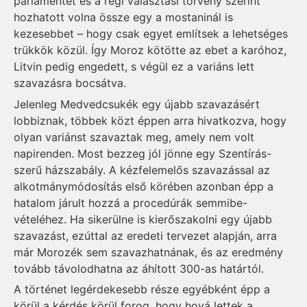
parlamentet és a régi választási törvény szerint
hozhatott volna össze egy a mostaninál is
kezesebbet – hogy csak egyet említsek a lehetséges
trükkök közül. Így Moroz kötötte az ebet a karóhoz,
Litvin pedig engedett, s végül ez a variáns lett
szavazásra bocsátva.
Jelenleg Medvedcsukék egy újabb szavazásért
lobbiznak, többek közt éppen arra hivatkozva, hogy
olyan variánst szavaztak meg, amely nem volt
napirenden. Most bezzeg jól jönne egy Szentírás-
szerű házszabály. A kézfelemelős szavazással az
alkotmánymódosítás első körében azonban épp a
hatalom járult hozzá a procedúrák semmibe-
vételéhez. Ha sikerülne is kierőszakolni egy újabb
szavazást, ezúttal az eredeti tervezet alapján, arra
már Morozék sem szavazhatnának, és az eredmény
tovább távolodhatna az áhított 300-as határtól.
A történet legérdekesebb része egyébként épp a
körül a kérdés körül forog, hogy hová lettek a