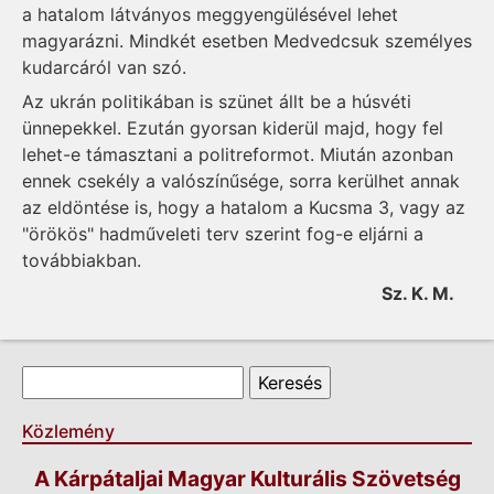
a hatalom látványos meggyengülésével lehet
magyarázni. Mindkét esetben Medvedcsuk személyes
kudarcáról van szó.
Az ukrán politikában is szünet állt be a húsvéti
ünnepekkel. Ezután gyorsan kiderül majd, hogy fel
lehet-e támasztani a politreformot. Miután azonban
ennek csekély a valószínűsége, sorra kerülhet annak
az eldöntése is, hogy a hatalom a Kucsma 3, vagy az
"örökös" hadműveleti terv szerint fog-e eljárni a
továbbiakban.
Sz. K. M.
Keresés űrlap
Keresés
Közlemény
A Kárpátaljai Magyar Kulturális Szövetség