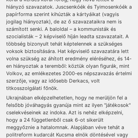
hiányzó szavazatok. Juscsenkóék és Tyimosenkóék a
papírforma szerint kihúzták a kártyáikat (vagyis
jogilag hiányoztak), de az ő szavazataikra nem is
számított senki. A baloldal – a kommunisták és
szocialisták – 2 képviselő híján leadta szavazatait. A
többség bizonyult tehát képtelennek a szükséges
voksok biztosítására. Hat képviselő szavazatára lett
volna szükség az áhított eredmény eléréséhez, és 14-
en hiányoztak a teremből: köztük olyan figurák, mint
Volkov, az emlékezetes 2000-es népszavazás értelmi
szerzője, vagy az idősebb Derkacs, volt
titkosszolgálati főnök.
Ukrajnában elképzelhetetlen, hogy ne merüljön fel a
felsőbb jóváhagyás gyanúja mint az ilyen "játékosok"
cselekvéseinek az indoka. Azt is nehéz elképzelni,
hogy a 24 függetlenből csak 6-ot sikerült
meggyőznie a hatalomnak. Alapjában véve tehát a
politreform kudarcát Kucsma elnök döntésével vagy