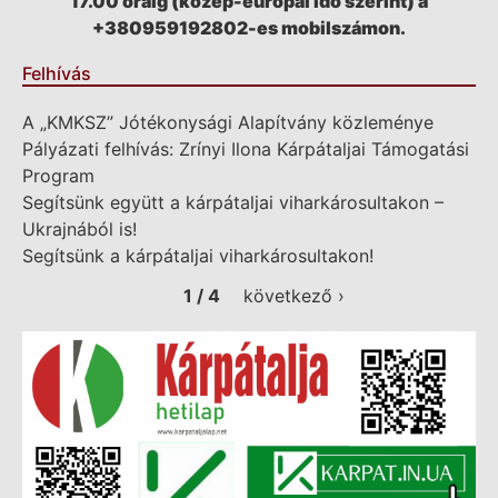
17.00 óráig (közép-európai idő szerint) a
+380959192802-es mobilszámon.
Felhívás
A „KMKSZ” Jótékonysági Alapítvány közleménye
Pályázati felhívás: Zrínyi Ilona Kárpátaljai Támogatási
Program
Segítsünk együtt a kárpátaljai viharkárosultakon –
Ukrajnából is!
Segítsünk a kárpátaljai viharkárosultakon!
1 / 4
következő ›