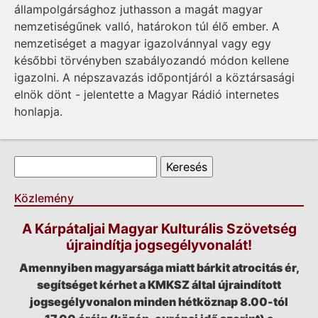
állampolgársághoz juthasson a magát magyar
nemzetiségűnek valló, határokon túl élő ember. A
nemzetiséget a magyar igazolvánnyal vagy egy
későbbi törvényben szabályozandó módon kellene
igazolni. A népszavazás időpontjáról a köztársasági
elnök dönt - jelentette a Magyar Rádió internetes
honlapja.
Keresés űrlap
Keresés
Közlemény
A Kárpátaljai Magyar Kulturális Szövetség
újraindítja jogsegélyvonalát!
Amennyiben magyarsága miatt bárkit atrocitás ér,
segítséget kérhet a KMKSZ által újraindított
jogsegélyvonalon minden hétköznap 8.00-tól