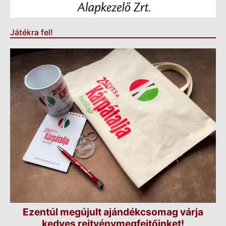
Játékra fel!
Ezentúl megújult ajándékcsomag várja
kedves rejtvénymegfejtőinket!