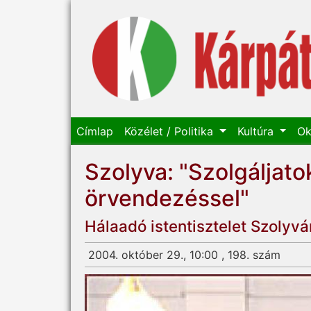
Címlap
Közélet / Politika
Kultúra
Ok
Szolyva: "Szolgáljato
örvendezéssel"
Hálaadó istentisztelet Szolyvá
2004. október 29., 10:00 , 198. szám