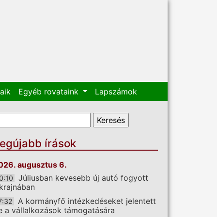
aik
Egyéb rovataink
Lapszámok
eresés űrlap
eresés
egújabb írások
026. augusztus 6.
Júliusban kevesebb új autó fogyott
0:10
krajnában
A kormányfő intézkedéseket jelentett
7:32
e a vállalkozások támogatására