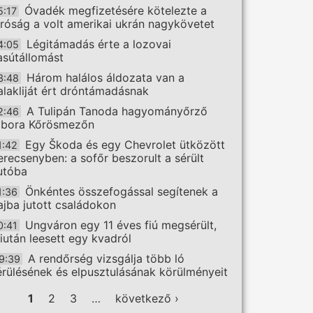
Óvadék megfizetésére kötelezte a
5:17
íróság a volt amerikai ukrán nagykövetet
Légitámadás érte a lozovai
4:05
asútállomást
Három halálos áldozata van a
3:48
alakliját ért dróntámadásnak
A Tulipán Tanoda hagyományőrző
2:46
ábora Kőrösmezőn
Egy Škoda és egy Chevrolet ütközött
1:42
erecsenyben: a sofőr beszorult a sérült
utóba
Önkéntes összefogással segítenek a
1:36
ajba jutott családokon
Ungváron egy 11 éves fiú megsérült,
0:41
iután leesett egy kvadról
A rendőrség vizsgálja több ló
9:39
érülésének és elpusztulásának körülményeit
ldalak
1
2
3
…
következő ›