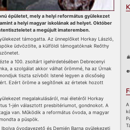
K
donú épületet, mely a helyi református gyülekezet
mint a helyi magyar iskolának ad helyet. Október
stentiszteletet a megújult imateremben.
 gyülekezet támogatta. Az ünneplőket Horkay László,
üspöke üdvözölte, a külföldi támogatóknak Reőthy
szönetet.
á
ézte a 100. zsoltárt igehirdetésében Debrecenyi
unka, a szolgálat akkor válhat örömmé, ha az Úrnak
e
mondjuk tiszta szívből: Istené legyen a dicsőség
ért. Ezért öröme a segítőnek az értetek hozott
F
yülekezet megalakulásáról, mai életéről Horkay
A
tus 1-jén választott presbitériumot, gondnokot. A
k
tagja van. Működik a református óvoda, a magyar
P
- mondta a püspök.
T
 Ibolya óvodavezető és Demjén Barna gyülekezeti