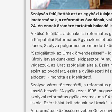
Szolyván felújították azt az egyházi tulaj
imatermének, a református óvodának, vala
24-én ennek örömére tartottak hálaadó i
A külső felújítást a dunakeszi református
a Kárpátaljai Református Egyházkerület p
János, Szolyva polgármestere mondott kö
"Szolgáljatok az Úrnak örvendezéssel" - id
Károly István dunakeszi lelkipásztor. "A m
végezzük, az Urat szolgáljuk általa. Ezért 
ezért az óvodáért, ezért a gyülekezeti ház
áldozat" - mondta az igehirdető.
Szolyva város történetéről, a református g
László beszélt. "A gyülekezet 1995. augusz
szolyvai református gyülekezetnek ma 94 
iskola. Ezért hálát kell adnunk az Úrnak" 
A református közösség nevében Gerzsenyi