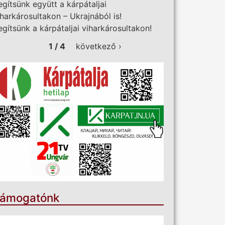
egítsünk együtt a kárpátaljai
iharkárosultakon – Ukrajnából is!
egítsünk a kárpátaljai viharkárosultakon!
1 / 4
következő ›
ámogatónk