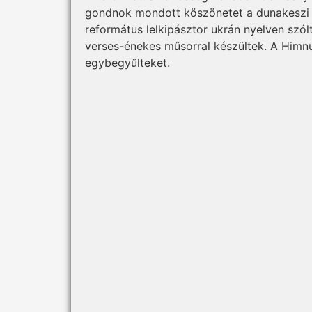
gondnok mondott köszönetet a dunakeszi g
református lelkipásztor ukrán nyelven szól
verses-énekes műsorral készültek. A Him
egybegyűlteket.