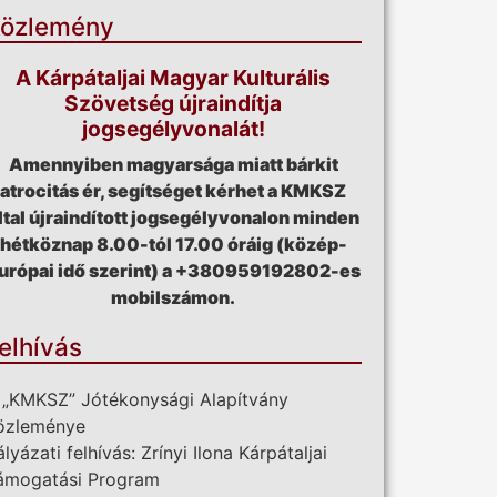
özlemény
A Kárpátaljai Magyar Kulturális
Szövetség újraindítja
jogsegélyvonalát!
Amennyiben magyarsága miatt bárkit
atrocitás ér, segítséget kérhet a KMKSZ
ltal újraindított jogsegélyvonalon minden
hétköznap 8.00-tól 17.00 óráig (közép-
urópai idő szerint) a +380959192802-es
mobilszámon.
elhívás
 „KMKSZ” Jótékonysági Alapítvány
özleménye
ályázati felhívás: Zrínyi Ilona Kárpátaljai
ámogatási Program