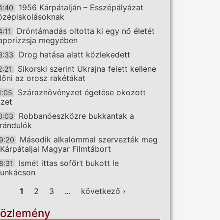
1956 Kárpátalján – Esszépályázat
4:40
özépiskolásoknak
Dróntámadás oltotta ki egy nő életét
4:11
aporizzsja megyében
Drog hatása alatt közlekedett
3:33
Sikorski szerint Ukrajna felett kellene
2:21
előni az orosz rakétákat
Száraznövényzet égetése okozott
1:05
üzet
Robbanóeszközre bukkantak a
0:03
irándulók
Második alkalommal szervezték meg
9:20
 Kárpátaljai Magyar Filmtábort
Ismét ittas sofőrt bukott le
8:31
unkácson
ldalak
1
2
3
…
következő ›
özlemény