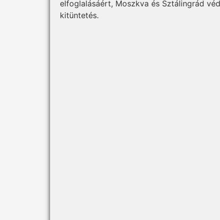
elfoglalásáért, Moszkva és Sztálingrád v
kitüntetés.