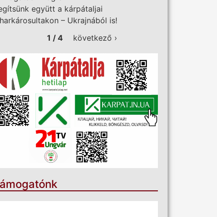
egítsünk együtt a kárpátaljai
iharkárosultakon – Ukrajnából is!
1 / 4
következő ›
ámogatónk