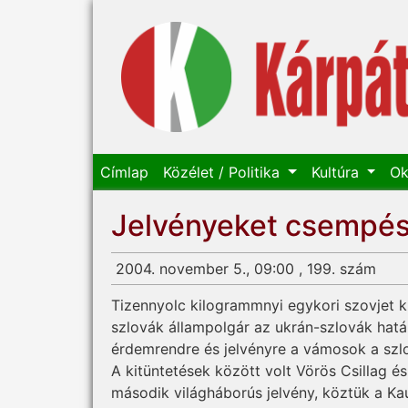
Címlap
Közélet / Politika
Kultúra
Ok
Jelvényeket csempés
2004. november 5., 09:00 , 199. szám
Tizennyolc kilogrammnyi egykori szovjet k
szlovák állampolgár az ukrán-szlovák hatá
érdemrendre és jelvényre a vámosok a szl
A kitüntetések között volt Vörös Csillag 
második világháborús jelvény, köztük a Kau