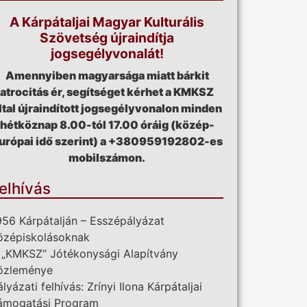
A Kárpátaljai Magyar Kulturális
Szövetség újraindítja
jogsegélyvonalát!
Amennyiben magyarsága miatt bárkit
atrocitás ér, segítséget kérhet a KMKSZ
ltal újraindított jogsegélyvonalon minden
hétköznap 8.00-tól 17.00 óráig (közép-
urópai idő szerint) a +380959192802-es
mobilszámon.
elhívás
956 Kárpátalján – Esszépályázat
özépiskolásoknak
 „KMKSZ” Jótékonysági Alapítvány
özleménye
ályázati felhívás: Zrínyi Ilona Kárpátaljai
ámogatási Program