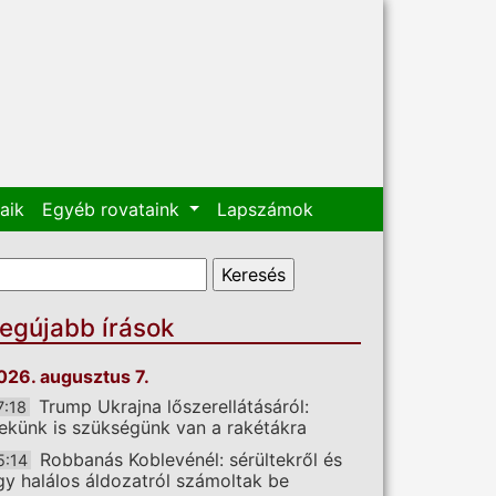
aik
Egyéb rovataink
Lapszámok
eresés űrlap
eresés
egújabb írások
026. augusztus 7.
Trump Ukrajna lőszerellátásáról:
7:18
ekünk is szükségünk van a rakétákra
Robbanás Koblevénél: sérültekről és
5:14
gy halálos áldozatról számoltak be