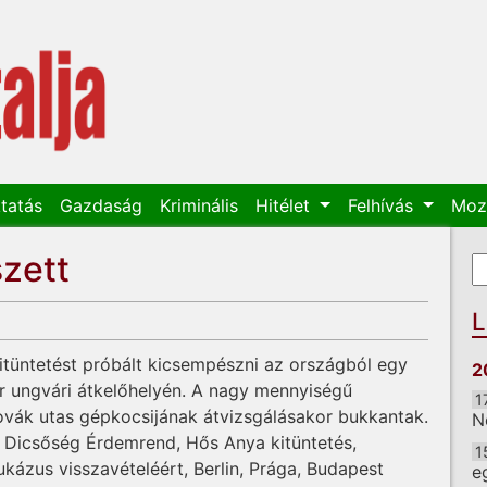
tatás
Gazdaság
Kriminális
Hitélet
Felhívás
Moz
zett
K
K
L
itüntetést próbált kicsempészni az országból egy
2
r ungvári átkelőhelyén. A nagy mennyiségű
1
ovák utas gépkocsijának átvizsgálásakor bukkantak.
N
és Dicsőség Érdemrend, Hős Anya kitüntetés,
1
kázus visszavételéért, Berlin, Prága, Budapest
e