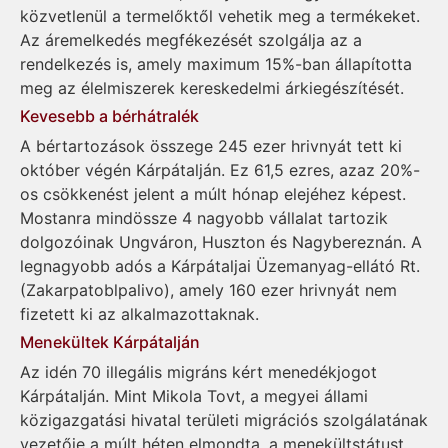
közvetlenül a termelőktől vehetik meg a termékeket.
Az áremelkedés megfékezését szolgálja az a
rendelkezés is, amely maximum 15%-ban állapította
meg az élelmiszerek kereskedelmi árkiegészítését.
Kevesebb a bérhátralék
A bértartozások összege 245 ezer hrivnyát tett ki
október végén Kárpátalján. Ez 61,5 ezres, azaz 20%-
os csökkenést jelent a múlt hónap elejéhez képest.
Mostanra mindössze 4 nagyobb vállalat tartozik
dolgozóinak Ungváron, Huszton és Nagybereznán. A
legnagyobb adós a Kárpátaljai Üzemanyag-ellátó Rt.
(Zakarpatoblpalivo), amely 160 ezer hrivnyát nem
fizetett ki az alkalmazottaknak.
Menekültek Kárpátalján
Az idén 70 illegális migráns kért menedékjogot
Kárpátalján. Mint Mikola Tovt, a megyei állami
közigazgatási hivatal területi migrációs szolgálatának
vezetője a múlt héten elmondta, a menekültstátust