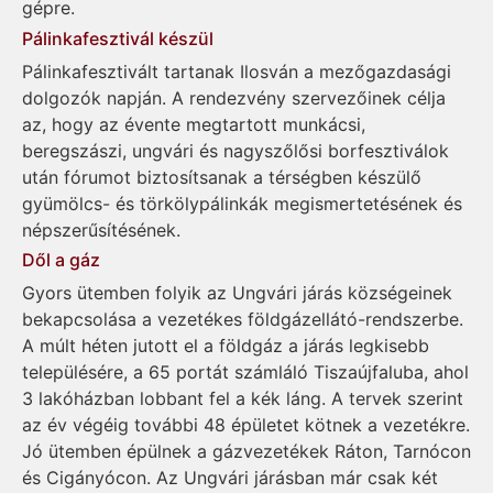
gépre.
Pálinkafesztivál készül
Pálinkafesztivált tartanak Ilosván a mezőgazdasági
dolgozók napján. A rendezvény szervezőinek célja
az, hogy az évente megtartott munkácsi,
beregszászi, ungvári és nagyszőlősi borfesztiválok
után fórumot biztosítsanak a térségben készülő
gyümölcs- és törkölypálinkák megismertetésének és
népszerűsítésének.
Dől a gáz
Gyors ütemben folyik az Ungvári járás községeinek
bekapcsolása a vezetékes földgázellátó-rendszerbe.
A múlt héten jutott el a földgáz a járás legkisebb
településére, a 65 portát számláló Tiszaújfaluba, ahol
3 lakóházban lobbant fel a kék láng. A tervek szerint
az év végéig további 48 épületet kötnek a vezetékre.
Jó ütemben épülnek a gázvezetékek Ráton, Tarnócon
és Cigányócon. Az Ungvári járásban már csak két