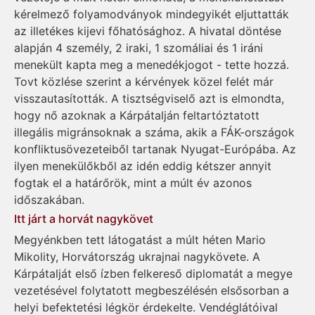
kérelmező folyamodványok mindegyikét eljuttatták
az illetékes kijevi főhatósághoz. A hivatal döntése
alapján 4 személy, 2 iraki, 1 szomáliai és 1 iráni
menekült kapta meg a menedékjogot - tette hozzá.
Tovt közlése szerint a kérvények közel felét már
visszautasították. A tisztségviselő azt is elmondta,
hogy nő azoknak a Kárpátalján feltartóztatott
illegális migránsoknak a száma, akik a FÁK-országok
konfliktusövezeteiből tartanak Nyugat-Európába. Az
ilyen menekülőkből az idén eddig kétszer annyit
fogtak el a határőrök, mint a múlt év azonos
időszakában.
Itt járt a horvát nagykövet
Megyénkben tett látogatást a múlt héten Mario
Mikolity, Horvátország ukrajnai nagykövete. A
Kárpátalját első ízben felkereső diplomatát a megye
vezetésével folytatott megbeszélésén elsősorban a
helyi befektetési légkör érdekelte. Vendéglátóival