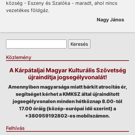
község - Eszeny és Szalóka - maradt, ahol nincs
vezetékes földgáz.
Nagy János
Keresés űrlap
Keresés
Közlemény
A Kárpátaljai Magyar Kulturális Szövetség
újraindítja jogsegélyvonalát!
Amennyiben magyarsága miatt bárkit atrocitás ér,
segítséget kérhet a KMKSZ által újraindított
jogsegélyvonalon minden hétköznap 8.00-tól
17.00 óráig (közép-európai idő szerint) a
+380959192802-es mobilszámon.
Felhívás