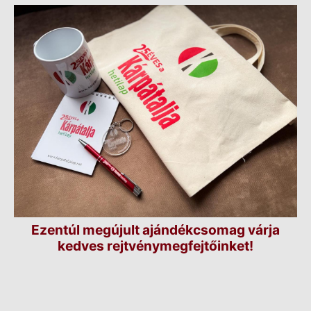
Ezentúl megújult ajándékcsomag várja
kedves rejtvénymegfejtőinket!