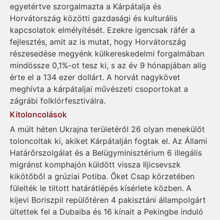
egyetértve szorgalmazta a Kárpátalja és
Horvátország közötti gazdasági és kulturális
kapcsolatok elmélyítését. Ezekre igencsak ráfér a
fejlesztés, amit az is mutat, hogy Horvátország
részesedése megyénk külkereskedelmi forgalmában
mindössze 0,1%-ot tesz ki, s az év 9 hónapjában alig
érte el a 134 ezer dollárt. A horvát nagykövet
meghívta a kárpátaljai művészeti csoportokat a
zágrábi folklórfesztiválra.
Kitoloncolások
A múlt héten Ukrajna területéről 26 olyan menekülőt
toloncoltak ki, akiket Kárpátalján fogtak el. Az Állami
Határőrszolgálat és a Belügyminisztérium 6 illegális
migránst komphajón küldött vissza Iljicsevszk
kikötőből a grúziai Potiba. Őket Csap körzetében
fülelték le tiltott határátlépés kísérlete közben. A
kijevi Boriszpil repülőtéren 4 pakisztáni állampolgárt
ültettek fel a Dubaiba és 16 kínait a Pekingbe induló