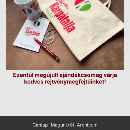
Ezentúl megújult ajándékcsomag várja
kedves rejtvénymegfejtőinket!
Címlap
Magunkról
Archívum