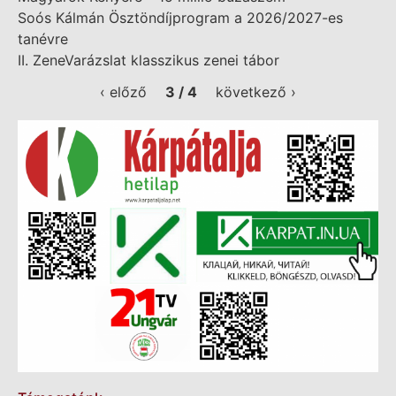
Soós Kálmán Ösztöndíjprogram a 2026/2027-es
tanévre
II. ZeneVarázslat klasszikus zenei tábor
‹ előző
3 / 4
következő ›