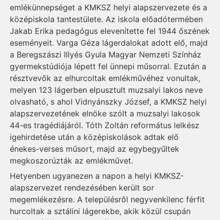
emlékünnepséget a KMKSZ helyi alapszervezete és a
középiskola tantestülete. Az iskola előadótermében
Jakab Erika pedagógus elevenítette fel 1944 őszének
eseményeit. Varga Géza lágerdalokat adott elő, majd
a Beregszászi Illyés Gyula Magyar Nemzeti Színház
gyermekstúdiója lépett fel ünnepi műsorral. Ezután a
résztvevők az elhurcoltak emlékművéhez vonultak,
melyen 123 lágerben elpusztult muzsalyi lakos neve
olvasható, s ahol Vidnyánszky József, a KMKSZ helyi
alapszervezetének elnöke szólt a muzsalyi lakosok
44-es tragédiájáról. Tóth Zoltán református lelkész
igehirdetése után a középiskolások adtak elő
énekes-verses műsort, majd az egybegyűltek
megkoszorúzták az emlékművet.
Hetyenben ugyanezen a napon a helyi KMKSZ-
alapszervezet rendezésében került sor
megemlékezésre. A településről negyvenkilenc férfit
hurcoltak a sztálini lágerekbe, akik közül csupán