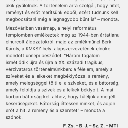
akik gyűlölnek. A történelem arra szolgál, hogy hitet,
reményt és erőt merítsünk ebből, ezért tudnunk kell
megbocsátani még a legnagyobb bűnt is" – mondta.
Mezőváriban vasárnap, a helyi református
templomban emlékeztek meg az 1944-ben ártatlanul
elhurcolt áldozatokról, majd az emlékműnél Berki
Károly, a KMKSZ helyi alapszervezetének elnöke
mondott ünnepi beszédet. "Három fogalom
ismétlődik újra és újra a XX. századi tragikus,
vérzivataros történelmünkben: a félelem, amely a
szíveket és a lelkeket megbéklyózza, a remény,
amely melegséggel tölti el a szíveket, és a bátorság,
amely feloldja a szívek és a lelkek béklyóit. A mai
korban bátorság kell ahhoz, hogy túléljük a megélt
keserűségeket. Bátorság éltessen minket, és adjon
erőt a hit, a remény és a szeretet" – mondta a
szónok.
F. Zs. – B. J. – Sz. Z. – MTI