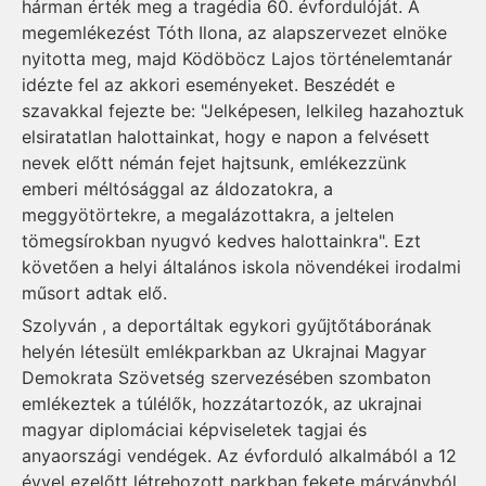
hárman érték meg a tragédia 60. évfordulóját. A
megemlékezést Tóth Ilona, az alapszervezet elnöke
nyitotta meg, majd Ködöböcz Lajos történelemtanár
idézte fel az akkori eseményeket. Beszédét e
szavakkal fejezte be: "Jelképesen, lelkileg hazahoztuk
elsiratatlan halottainkat, hogy e napon a felvésett
nevek előtt némán fejet hajtsunk, emlékezzünk
emberi méltósággal az áldozatokra, a
meggyötörtekre, a megalázottakra, a jeltelen
tömegsírokban nyugvó kedves halottainkra". Ezt
követően a helyi általános iskola növendékei irodalmi
műsort adtak elő.
Szolyván , a deportáltak egykori gyűjtőtáborának
helyén létesült emlékparkban az Ukrajnai Magyar
Demokrata Szövetség szervezésében szombaton
emlékeztek a túlélők, hozzátartozók, az ukrajnai
magyar diplomáciai képviseletek tagjai és
anyaországi vendégek. Az évforduló alkalmából a 12
évvel ezelőtt létrehozott parkban fekete márványból