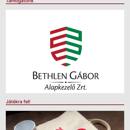
Támogatónk
Játékra fel!