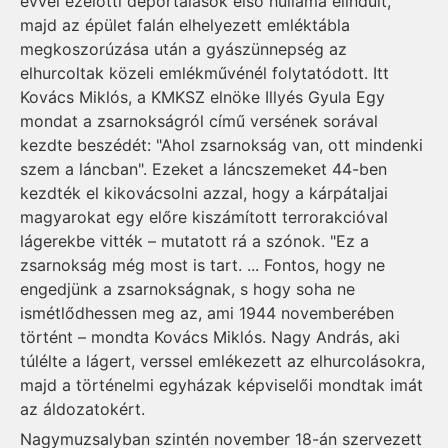
évvel ezelőtti deportálások első hulláma elindult,
majd az épület falán elhelyezett emléktábla
megkoszorúzása után a gyászünnepség az
elhurcoltak közeli emlékművénél folytatódott. Itt
Kovács Miklós, a KMKSZ elnöke Illyés Gyula Egy
mondat a zsarnokságról című versének sorával
kezdte beszédét: "Ahol zsarnokság van, ott mindenki
szem a láncban". Ezeket a láncszemeket 44-ben
kezdték el kikovácsolni azzal, hogy a kárpátaljai
magyarokat egy előre kiszámított terrorakcióval
lágerekbe vitték – mutatott rá a szónok. "Ez a
zsarnokság még most is tart. ... Fontos, hogy ne
engedjünk a zsarnokságnak, s hogy soha ne
ismétlődhessen meg az, ami 1944 novemberében
történt – mondta Kovács Miklós. Nagy András, aki
túlélte a lágert, verssel emlékezett az elhurcolásokra,
majd a történelmi egyházak képviselői mondtak imát
az áldozatokért.
Nagymuzsalyban szintén november 18-án szervezett