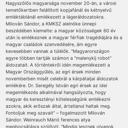
Nagyszőlős magyarsága november 20-án, a városi
temetőkertben felállított kopjafánál és kétnyelvű
emléktáblánál emlékezett a lágeráldozatokra.
Milován Sándor, a KMKSZ alelnöke ünnepi
beszédében kiemelte: a magyar közösségek 60 év
után is emlékeznek a magyar férfiak tragédiájára és a
magyar családok szenvedésére, ám egyre
kevesebben vannak a túlélők. "Magyarországon
egyre többen tartják számon a "malenykij robot"
áldozatait. A történtekről idén megemlékezett a
Magyar Országgyűlés, az egri érsek minden
novemberben misét celebrál a kárpátaljai áldozatok
emlékére. Dr. Seregély István egri érsek az idei
megemlékezés alkalmával hangsúlyozta, hogy
magyar és keresztényi kötelességünk emlékezni
azokra, akik erőszak által, ártatlanul haltak meg.
Fontoljuk meg szavait" – fogalmazott Milován
Sándor. Weinrauch Márió ferences atya
megbocsátásra szólított. "Mindig lesznek olyanok,