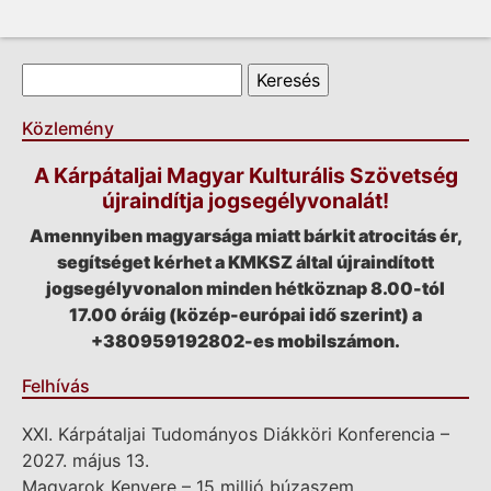
Keresés űrlap
Keresés
Közlemény
A Kárpátaljai Magyar Kulturális Szövetség
újraindítja jogsegélyvonalát!
Amennyiben magyarsága miatt bárkit atrocitás ér,
segítséget kérhet a KMKSZ által újraindított
jogsegélyvonalon minden hétköznap 8.00-tól
17.00 óráig (közép-európai idő szerint) a
+380959192802-es mobilszámon.
Felhívás
XXI. Kárpátaljai Tudományos Diákköri Konferencia –
2027. május 13.
Magyarok Kenyere – 15 millió búzaszem