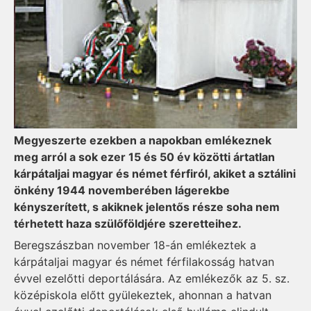
Megyeszerte ezekben a napokban emlékeznek
meg arról a sok ezer 15 és 50 év közötti ártatlan
kárpátaljai magyar és német férfiról, akiket a sztálini
önkény 1944 novemberében lágerekbe
kényszerített, s akiknek jelentős része soha nem
térhetett haza szülőföldjére szeretteihez.
Beregszászban november 18-án emlékeztek a
kárpátaljai magyar és német férfilakosság hatvan
évvel ezelőtti deportálására. Az emlékezők az 5. sz.
középiskola előtt gyülekeztek, ahonnan a hatvan