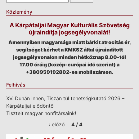
Közlemény
A Kárpátaljai Magyar Kulturális Szövetség
újraindítja jogsegélyvonalát!
Amennyiben magyarsága miatt bárkit atrocitás ér,
segítséget kérhet a KMKSZ által újraindított
jogsegélyvonalon minden hétköznap 8.00-tól
17.00 óráig (közép-európai idő szerint) a
+380959192802-es mobilszámon.
Felhívás
XV. Dunán innen, Tiszán túl tehetségkutató 2026 –
Kárpátaljai elődöntő
Tisztelt magyar honfitársaink!
‹ előző
4 / 4