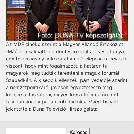
Az MDF elnöke szerint a Magyar Állandó Értekezlet
(Máért) alkalmatlan a döntéshozatalra. Dávid Ibolya
egy televíziós nyilatkozatában előrelépésnek nevezte
viszont, hogy mint fogalmazott, a határon túli
magyarok meg tudták teremteni a maguk fórumát
Szabadkán. A kisebbik ellenzéki párt vezetője szerint
a nemzetpolitikáról javasolt egyeztetésen meg
kellene azt is vitatni, milyen konzultációs fórumot
találhatnának a parlamenti pártok a Máért helyett –
jelentette a Duna Televízió Hírszolgálata.
Keresés űrlap
Keresés