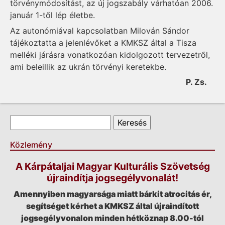
törvénymódosítást, az új jogszabály várhatóan 2006.
január 1-től lép életbe.
Az autonómiával kapcsolatban Milován Sándor
tájékoztatta a jelenlévőket a KMKSZ által a Tisza
melléki járásra vonatkozóan kidolgozott tervezetről,
ami beleillik az ukrán törvényi keretekbe.
P. Zs.
Keresés űrlap
Keresés
Közlemény
A Kárpátaljai Magyar Kulturális Szövetség
újraindítja jogsegélyvonalát!
Amennyiben magyarsága miatt bárkit atrocitás ér,
segítséget kérhet a KMKSZ által újraindított
jogsegélyvonalon minden hétköznap 8.00-tól