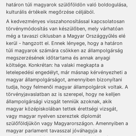
határon túli magyarok szülőföldön való boldogulása,
kulturális értékeik megőrzése céljából.
A kedvezményes visszahonosítással kapcsolatosan
törvénymódosítás van készülőben, mely várhatóan
még a tavaszi ciklusban a Magyar Országgyűlés elé
kerül - hangzott el. Ennek lényege, hogy a határon
túli magyarok számára csökken az állampolgárság
megszerzésének időtartama és annak anyagi
költsége. Konkrétan: ha valaki megkapta a
letelepedési engedélyt, már másnap kérvényezheti a
magyar állampolgárságot, amennyiben bizonyítani
tudja, hogy felmenői magyar állampolgárok voltak. A
törvényjavaslatban az is szerepel, hogy ne kelljen
állampolgársági vizsgát tenniük azoknak, akik
magyar középiskolában tettek érettségi vizsgát,
vagy magyar nyelven szereztek diplomát
szülőföldjükön vagy Magyarországon. Amennyiben a
magyar parlament tavasszal jóváhagyja a