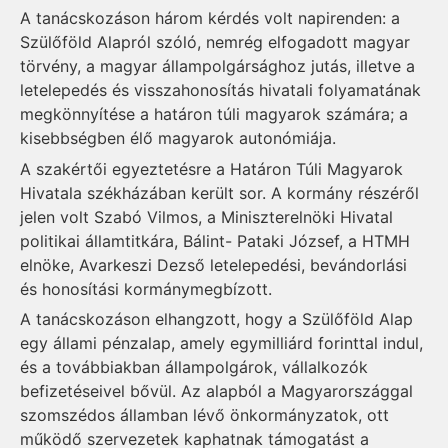
A tanácskozáson három kérdés volt napirenden: a
Szülőföld Alapról szóló, nemrég elfogadott magyar
törvény, a magyar állampolgársághoz jutás, illetve a
letelepedés és visszahonosítás hivatali folyamatának
megkönnyítése a határon túli magyarok számára; a
kisebbségben élő magyarok autonómiája.
A szakértői egyeztetésre a Határon Túli Magyarok
Hivatala székházában került sor. A kormány részéről
jelen volt Szabó Vilmos, a Miniszterelnöki Hivatal
politikai államtitkára, Bálint- Pataki József, a HTMH
elnöke, Avarkeszi Dezső letelepedési, bevándorlási
és honosítási kormánymegbízott.
A tanácskozáson elhangzott, hogy a Szülőföld Alap
egy állami pénzalap, amely egymilliárd forinttal indul,
és a továbbiakban állampolgárok, vállalkozók
befizetéseivel bővül. Az alapból a Magyarországgal
szomszédos államban lévő önkormányzatok, ott
működő szervezetek kaphatnak támogatást a