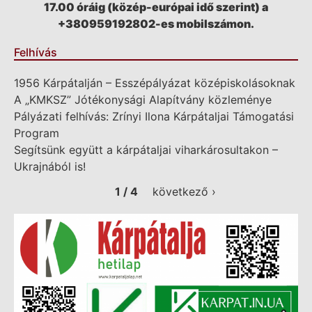
17.00 óráig (közép-európai idő szerint) a
+380959192802-es mobilszámon.
Felhívás
1956 Kárpátalján – Esszépályázat középiskolásoknak
A „KMKSZ” Jótékonysági Alapítvány közleménye
Pályázati felhívás: Zrínyi Ilona Kárpátaljai Támogatási
Program
Segítsünk együtt a kárpátaljai viharkárosultakon –
Ukrajnából is!
1 / 4
következő ›