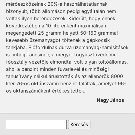
mérőeszközeinek 20%-a használhatatlannak
bizonyult, több állomáson pedig egyáltalán nem
voltak ilyen berendezések. Kiderült, hogy ennek
következtében a 10 literenként maximálisan
megengedett 25 gramm helyett 50-150 grammal
kevesebb üzemanyagot töltenek a gépkocsik
tankjába. Előfordulnak durva üzemanyag-hamisítások
is. Vitalij Tancsinec, a megyei fogyasztóvédelmi
főosztály vezetője elmondta, volt olyan töltőállomás,
ahol a benzint minden fuvarlevél és minőségi
tanúsítvány nélkül árusították és az ellenőrök 8000
liter 76-os oktánszámú benzint találtak, amelyet 96-
os oktánszámúként értékesítettek.
Nagy János
Keresés űrlap
Keresés