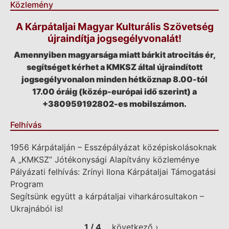
Közlemény
A Kárpátaljai Magyar Kulturális Szövetség
újraindítja jogsegélyvonalát!
Amennyiben magyarsága miatt bárkit atrocitás ér,
segítséget kérhet a KMKSZ által újraindított
jogsegélyvonalon minden hétköznap 8.00-tól
17.00 óráig (közép-európai idő szerint) a
+380959192802-es mobilszámon.
Felhívás
1956 Kárpátalján – Esszépályázat középiskolásoknak
A „KMKSZ” Jótékonysági Alapítvány közleménye
Pályázati felhívás: Zrínyi Ilona Kárpátaljai Támogatási
Program
Segítsünk együtt a kárpátaljai viharkárosultakon –
Ukrajnából is!
1 / 4
következő ›