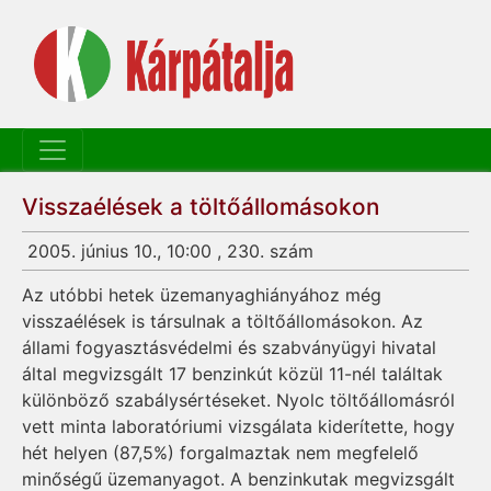
Visszaélések a töltőállomásokon
2005. június 10., 10:00 , 230. szám
Az utóbbi hetek üzemanyaghiányához még
visszaélések is társulnak a töltőállomásokon. Az
állami fogyasztásvédelmi és szabványügyi hivatal
által megvizsgált 17 benzinkút közül 11-nél találtak
különböző szabálysértéseket. Nyolc töltőállomásról
vett minta laboratóriumi vizsgálata kiderítette, hogy
hét helyen (87,5%) forgalmaztak nem megfelelő
minőségű üzemanyagot. A benzinkutak megvizsgált