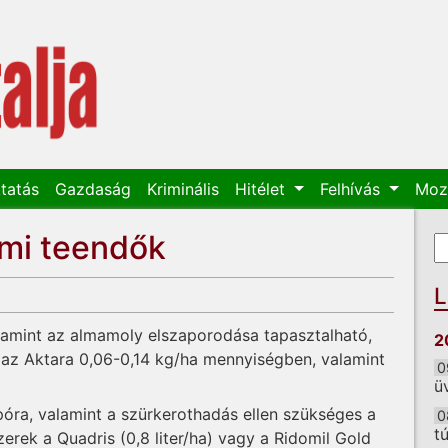
tatás
Gazdaság
Kriminális
Hitélet
Felhívás
Moz
lmi teendők
K
K
L
alamint az almamoly elszaporodása tapasztalható,
2
k az Aktara 0,06-0,14 kg/ha mennyiségben, valamint
0
ü
óra, valamint a szürkerothadás ellen szükséges a
0
t
erek a Quadris (0,8 liter/ha) vagy a Ridomil Gold