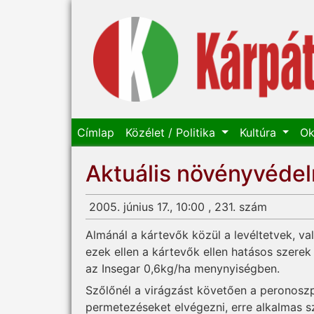
Címlap
Közélet / Politika
Kultúra
Ok
Aktuális növényvéde
2005. június 17., 10:00 , 231. szám
Almánál a kártevők közül a levéltetvek, v
ezek ellen a kártevők ellen hatásos szere
az Insegar 0,6kg/ha menynyiségben.
Szőlőnél a virágzást követően a peronoszp
permetezéseket elvégezni, erre alkalmas sz