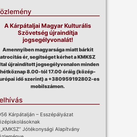
özlemény
A Kárpátaljai Magyar Kulturális
Szövetség újraindítja
jogsegélyvonalát!
Amennyiben magyarsága miatt bárkit
atrocitás ér, segítséget kérhet a KMKSZ
ltal újraindított jogsegélyvonalon minden
hétköznap 8.00-tól 17.00 óráig (közép-
urópai idő szerint) a +380959192802-es
mobilszámon.
elhívás
956 Kárpátalján – Esszépályázat
özépiskolásoknak
 „KMKSZ” Jótékonysági Alapítvány
özleménye