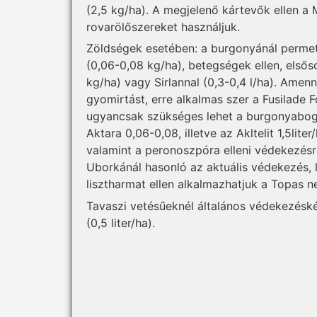
(2,5 kg/ha). A megjelenő kártevők ellen a M
rovarölőszereket használjuk.
Zöldségek esetében: a burgonyánál permetez
(0,06-0,08 kg/ha), betegségek ellen, első
kg/ha) vagy Sirlannal (0,3-0,4 l/ha). Ame
gyomirtást, erre alkalmas szer a Fusilade F
ugyancsak szükséges lehet a burgonyabogár
Aktara 0,06-0,08, illetve az Akltelit 1,5lit
valamint a peronoszpóra elleni védekezésr
Uborkánál hasonló az aktuális védekezés, 
lisztharmat ellen alkalmazhatjuk a Topas nev
Tavaszi vetésűeknél általános védekezéskén
(0,5 liter/ha).