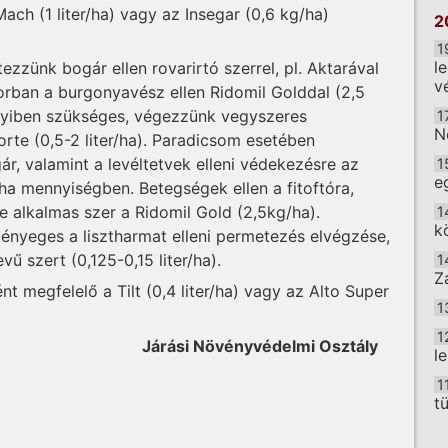
ach (1 liter/ha) vagy az Insegar (0,6 kg/ha)
2
1
l
zünk bogár ellen rovarirtó szerrel, pl. Aktarával
v
sorban a burgonyavész ellen Ridomil Golddal (2,5
nnyiben szükséges, végezzünk vegyszeres
1
N
orte (0,5-2 liter/ha). Paradicsom esetében
, valamint a levéltetvek elleni védekezésre az
1
e
er/ha mennyiségben. Betegségek ellen a fitoftóra,
e alkalmas szer a Ridomil Gold (2,5kg/ha).
1
k
lényeges a lisztharmat elleni permetezés elvégzése,
ű szert (0,125-0,15 liter/ha).
1
Z
t megfelelő a Tilt (0,4 liter/ha) vagy az Alto Super
1
1
Járási Növényvédelmi Osztály
l
1
t
O