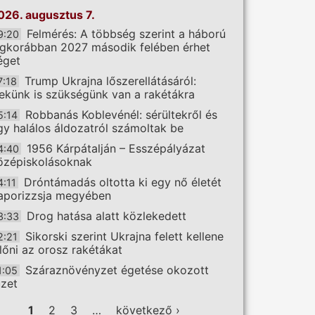
026. augusztus 7.
Felmérés: A többség szerint a háború
9:20
egkorábban 2027 második felében érhet
éget
Trump Ukrajna lőszerellátásáról:
7:18
ekünk is szükségünk van a rakétákra
Robbanás Koblevénél: sérültekről és
5:14
gy halálos áldozatról számoltak be
1956 Kárpátalján – Esszépályázat
4:40
özépiskolásoknak
Dróntámadás oltotta ki egy nő életét
4:11
aporizzsja megyében
Drog hatása alatt közlekedett
3:33
Sikorski szerint Ukrajna felett kellene
2:21
előni az orosz rakétákat
Száraznövényzet égetése okozott
1:05
üzet
ldalak
1
2
3
…
következő ›