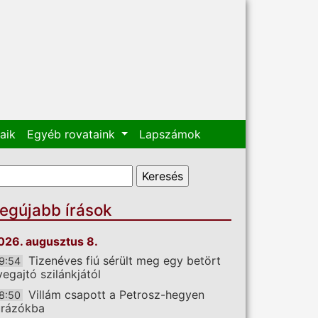
aik
Egyéb rovataink
Lapszámok
eresés űrlap
eresés
egújabb írások
026. augusztus 8.
Tizenéves fiú sérült meg egy betört
9:54
vegajtó szilánkjától
Villám csapott a Petrosz-hegyen
8:50
úrázókba