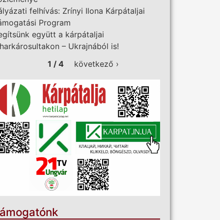
ályázati felhívás: Zrínyi Ilona Kárpátaljai
ámogatási Program
egítsünk együtt a kárpátaljai
iharkárosultakon – Ukrajnából is!
1 / 4
következő ›
ámogatónk