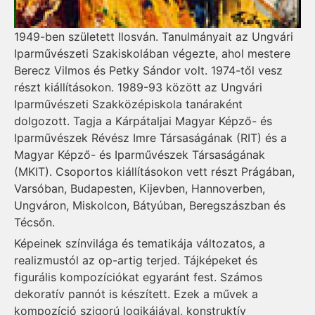
1949-ben született Ilosván. Tanulmányait az Ungvári
Iparművészeti Szakiskolában végezte, ahol mestere
Berecz Vilmos és Petky Sándor volt. 1974-től vesz
részt kiállításokon. 1989-93 között az Ungvári
Iparművészeti Szakközépiskola tanáraként
dolgozott. Tagja a Kárpátaljai Magyar Képző- és
Iparművészek Révész Imre Társaságának (RIT) és a
Magyar Képző- és Iparművészek Társaságának
(MKIT). Csoportos kiállításokon vett részt Prágában,
Varsóban, Budapesten, Kijevben, Hannoverben,
Ungváron, Miskolcon, Bátyúban, Beregszászban és
Técsőn.
Képeinek színvilága és tematikája változatos, a
realizmustól az op-artig terjed. Tájképeket és
figurális kompozíciókat egyaránt fest. Számos
dekoratív pannót is készített. Ezek a művek a
kompozíció szigorú logikájával, konstruktív