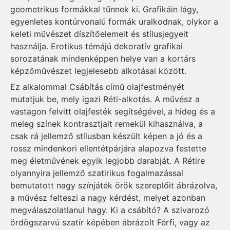
geometrikus formákkal tűnnek ki. Grafikáin lágy,
egyenletes kontúrvonalú formák uralkodnak, olykor a
keleti művészet díszítőelemeit és stílusjegyeit
használja. Erotikus témájú dekoratív grafikai
sorozatának mindenképpen helye van a kortárs
képzőművészet legjelesebb alkotásai között.
Ez alkalommal Csábítás című olajfestményét
mutatjuk be, mely igazi Réti-alkotás. A művész a
vastagon felvitt olajfesték segítségével, a hideg és a
meleg színek kontrasztjait remekül kihasználva, a
csak rá jellemző stílusban készült képen a jó és a
rossz mindenkori ellentétpárjára alapozva festette
meg életművének egyik legjobb darabját. A Rétire
olyannyira jellemző szatirikus fogalmazással
bemutatott nagy színjáték örök szereplőit ábrázolva,
a művész felteszi a nagy kérdést, melyet azonban
megválaszolatlanul hagy. Ki a csábító? A szivarozó
ördögszarvú szatír képében ábrázolt Férfi, vagy az