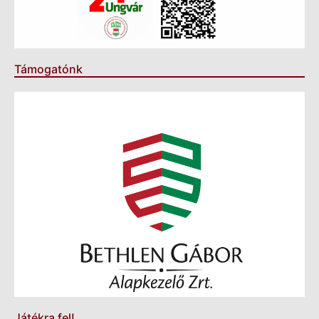
Támogatónk
Játékra fel!