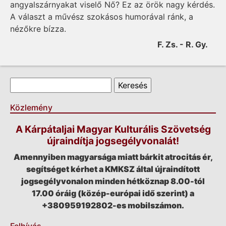
angyalszárnyakat viselő Nő? Ez az örök nagy kérdés.
A választ a művész szokásos humorával ránk, a
nézőkre bízza.
F. Zs. - R. Gy.
Keresés űrlap
Keresés
Közlemény
A Kárpátaljai Magyar Kulturális Szövetség
újraindítja jogsegélyvonalát!
Amennyiben magyarsága miatt bárkit atrocitás ér,
segítséget kérhet a KMKSZ által újraindított
jogsegélyvonalon minden hétköznap 8.00-tól
17.00 óráig (közép-európai idő szerint) a
+380959192802-es mobilszámon.
Felhívás