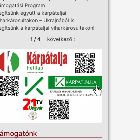
ámogatási Program
egítsünk együtt a kárpátaljai
iharkárosultakon – Ukrajnából is!
egítsünk a kárpátaljai viharkárosultakon!
1 / 4
következő ›
ámogatónk