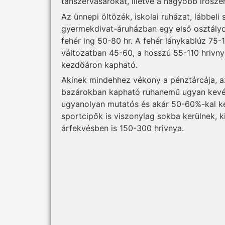
tanszervásárokat, illetve a nagyobb írósze
Az ünnepi öltözék, iskolai ruházat, lábbeli
gyermekdivat-áruházban egy első osztályos
fehér ing 50-80 hr. A fehér lánykablúz 75-
változatban 45-60, a hosszú 55-110 hrivny
kezdőáron kapható.
Akinek mindehhez vékony a pénztárcája, az
bazárokban kapható ruhanemű ugyan kevés
ugyanolyan mutatós és akár 50-60%-kal k
sportcipők is viszonylag sokba kerülnek, k
árfekvésben is 150-300 hrivnya.