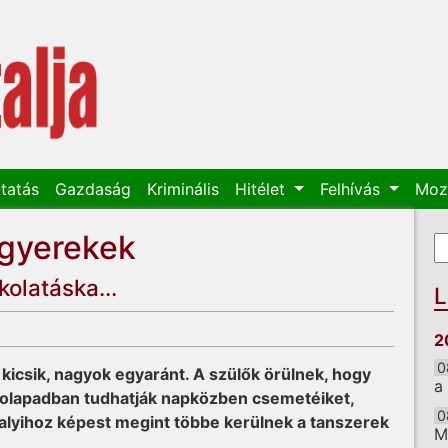
tatás
Gazdaság
Kriminális
Hitélet
Felhívás
Moz
 gyerekek
K
K
olatáska...
L
2
0
kicsik, nagyok egyaránt. A szülők örülnek, hogy
a
skolapadban tudhatják napközben csemetéiket,
0
alyihoz képest megint többe kerülnek a tanszerek
M