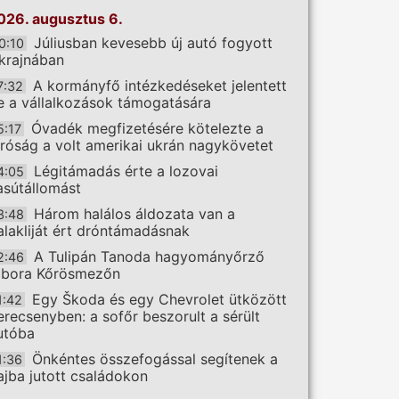
026. augusztus 6.
Júliusban kevesebb új autó fogyott
0:10
krajnában
A kormányfő intézkedéseket jelentett
7:32
e a vállalkozások támogatására
Óvadék megfizetésére kötelezte a
5:17
íróság a volt amerikai ukrán nagykövetet
Légitámadás érte a lozovai
4:05
asútállomást
Három halálos áldozata van a
3:48
alakliját ért dróntámadásnak
A Tulipán Tanoda hagyományőrző
2:46
ábora Kőrösmezőn
Egy Škoda és egy Chevrolet ütközött
1:42
erecsenyben: a sofőr beszorult a sérült
utóba
Önkéntes összefogással segítenek a
1:36
ajba jutott családokon