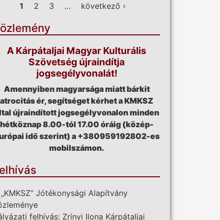
ldalak
1
2
3
…
következő ›
özlemény
A Kárpátaljai Magyar Kulturális
Szövetség újraindítja
jogsegélyvonalát!
Amennyiben magyarsága miatt bárkit
atrocitás ér, segítséget kérhet a KMKSZ
ltal újraindított jogsegélyvonalon minden
hétköznap 8.00-tól 17.00 óráig (közép-
urópai idő szerint) a +380959192802-es
mobilszámon.
elhívás
 „KMKSZ” Jótékonysági Alapítvány
özleménye
ályázati felhívás: Zrínyi Ilona Kárpátaljai