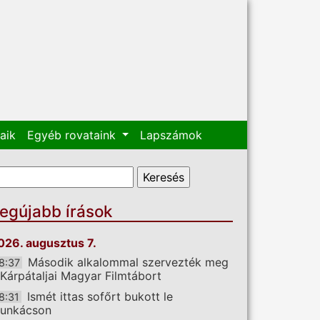
aik
Egyéb rovataink
Lapszámok
eresés űrlap
eresés
egújabb írások
026. augusztus 7.
Második alkalommal szervezték meg
8:37
 Kárpátaljai Magyar Filmtábort
Ismét ittas sofőrt bukott le
8:31
unkácson