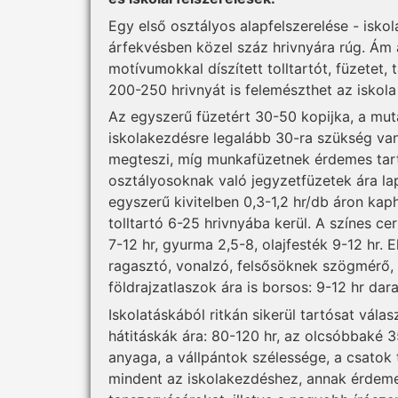
Egy első osztályos alapfelszerelése - iskol
árfekvésben közel száz hrivnyára rúg. Ám 
motívumokkal díszített tolltartót, füzetet,
200-250 hrivnyát is felemészthet az iskola 
Az egyszerű füzetért 30-50 kopijka, a mut
iskolakezdésre legalább 30-ra szükség van
megteszi, míg munkafüzetnek érdemes tart
osztályosoknak való jegyzetfüzetek ára la
egyszerű kivitelben 0,3-1,2 hr/db áron ka
tolltartó 6-25 hrivnyába kerül. A színes ce
7-12 hr, gyurma 2,5-8, olajfesték 9-12 hr. 
ragasztó, vonalzó, felsősöknek szögmérő, k
földrajzatlaszok ára is borsos: 9-12 hr dara
Iskolatáskából ritkán sikerül tartósat válas
hátitáskák ára: 80-120 hr, az olcsóbbaké 
anyaga, a vállpántok szélessége, a csatok
mindent az iskolakezdéshez, annak érdem