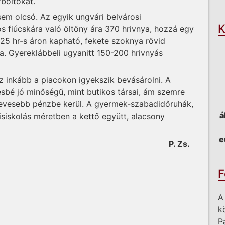
rboltokat.
O
 sem olcsó. Az egyik ungvári belvárosi
K
 fiúcskára való öltöny ára 370 hrivnya, hozzá egy
125 hr-s áron kapható, fekete szoknya rövid
a. Gyereklábbeli ugyanitt 150-200 hrivnyás
 inkább a piacokon igyekszik bevásárolni. A
bé jó minőségű, mint butikos társai, ám szemre
evesebb pénzbe kerül. A gyermek-szabadidőruhák,
á
isiskolás méretben a kettő együtt, alacsony
e
P. Zs.
F
A
k
P