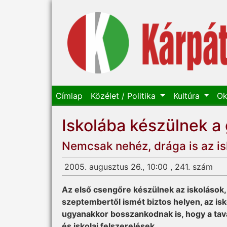
Címlap
Közélet / Politika
Kultúra
Ok
Iskolába készülnek a
Nemcsak nehéz, drága is az isk
2005. augusztus 26., 10:00 , 241. szám
Az első csengőre készülnek az iskolások, 
szeptembertől ismét biztos helyen, az i
ugyanakkor bosszankodnak is, hogy a tav
és iskolai felszerelések.