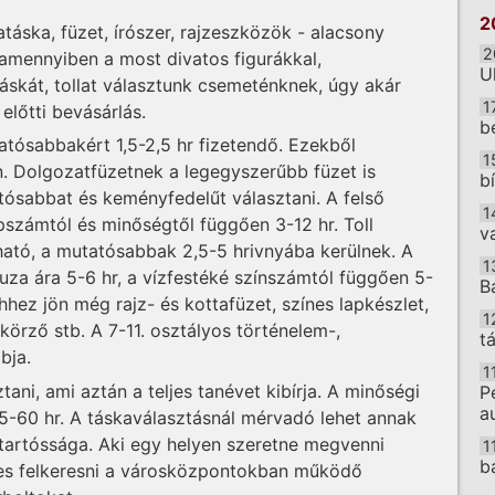
2
atáska, füzet, írószer, rajzeszközök - alacsony
2
amennyiben a most divatos figurákkal,
U
 táskát, tollat választunk csemeténknek, úgy akár
1
előtti bevásárlás.
b
atósabbakért 1,5-2,5 hr fizetendő. Ezekből
1
. Dolgozatfüzetnek a legegyszerűbb füzet is
b
ósabbat és keményfedelűt választani. A felső
1
pszámtól és minőségtől függően 3-12 hr. Toll
v
pható, a mutatósabbak 2,5-5 hrivnyába kerülnek. A
1
ruza ára 5-6 hr, a vízfestéké színszámtól függően 5-
B
Ehhez jön még rajz- és kottafüzet, színes lapkészlet,
1
örző stb. A 7-11. osztályos történelem-,
t
bja.
1
ztani, ami aztán a teljes tanévet kibírja. A minőségi
P
a
35-60 hr. A táskaválasztásnál mérvadó lehet annak
 tartóssága. Aki egy helyen szeretne megvenni
1
b
es felkeresni a városközpontokban működő