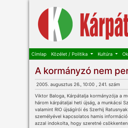
Címlap
Közélet / Politika
Kultúra
Ok
A kormányzó nem per
2005. augusztus 26., 10:00 , 241. szám
Viktor Baloga, Kárpátalja kormányzója a mú
három kárpátaljai heti újság, a munkácsi S
valamint RIO újságírói és Szerhij Ratusnyak
személyével kapcsolatos hamis információ
azzal indokolta, hogy szeretné csökkenteni