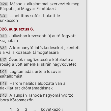
Második alkalommal szervezték meg
9:20
 Kárpátaljai Magyar Filmtábort
Ismét ittas sofőrt bukott le
8:31
unkácson
026. augusztus 6.
Júliusban kevesebb új autó fogyott
0:10
krajnában
A kormányfő intézkedéseket jelentett
7:32
e a vállalkozások támogatására
Óvadék megfizetésére kötelezte a
5:17
íróság a volt amerikai ukrán nagykövetet
Légitámadás érte a lozovai
4:05
asútállomást
Három halálos áldozata van a
3:48
alakliját ért dróntámadásnak
A Tulipán Tanoda hagyományőrző
2:46
ábora Kőrösmezőn
ldalak
1
2
3
…
következő ›