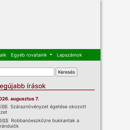
aik
Egyéb rovataink
Lapszámok
eresés űrlap
eresés
egújabb írások
026. augusztus 7.
Száraznövényzet égetése okozott
1:05
üzet
Robbanóeszközre bukkantak a
0:03
irándulók