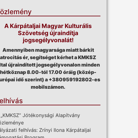
özlemény
A Kárpátaljai Magyar Kulturális
Szövetség újraindítja
jogsegélyvonalát!
Amennyiben magyarsága miatt bárkit
atrocitás ér, segítséget kérhet a KMKSZ
ltal újraindított jogsegélyvonalon minden
hétköznap 8.00-tól 17.00 óráig (közép-
urópai idő szerint) a +380959192802-es
mobilszámon.
elhívás
 „KMKSZ” Jótékonysági Alapítvány
özleménye
ályázati felhívás: Zrínyi Ilona Kárpátaljai
ámogatási Program