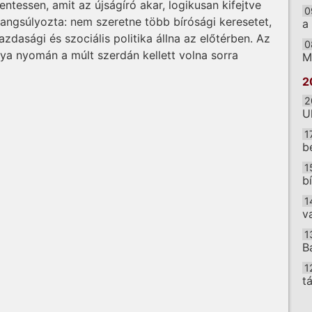
tessen, amit az újságíró akar, logikusan kifejtve
0
angsúlyozta: nem szeretne több bírósági keresetet,
a
azdasági és szociális politika állna az előtérben. Az
0
ya nyomán a múlt szerdán kellett volna sorra
M
2
2
U
1
b
1
b
1
v
1
B
1
t
O