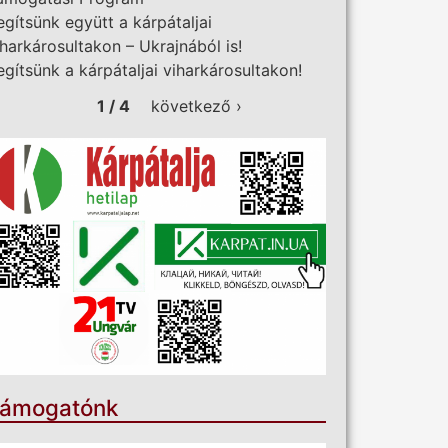
egítsünk együtt a kárpátaljai
iharkárosultakon – Ukrajnából is!
egítsünk a kárpátaljai viharkárosultakon!
1 / 4
következő ›
ámogatónk