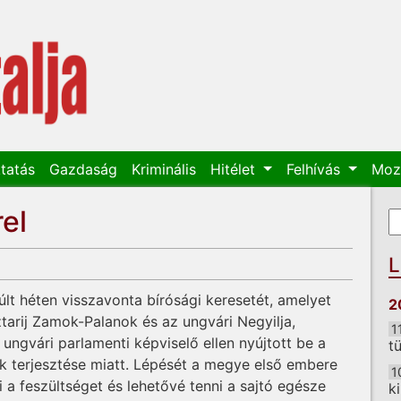
tatás
Gazdaság
Kriminális
Hitélet
Felhívás
Moz
el
K
K
L
lt héten visszavonta bírósági keresetét, amelyet
2
ztarij Zamok-Palanok és az ungvári Negyilja,
1
 ungvári parlamenti képviselő ellen nyújtott be a
t
k terjesztése miatt. Lépését a megye első embere
1
 a feszültséget és lehetővé tenni a sajtó egésze
k