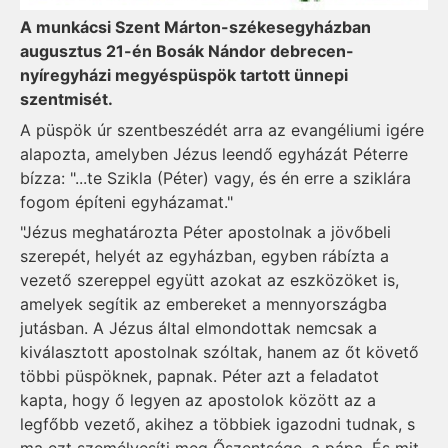
A munkácsi Szent Márton-székesegyházban
augusztus 21-én Bosák Nándor debrecen-
nyíregyházi megyéspüspök tartott ünnepi
szentmisét.
A püspök úr szentbeszédét arra az evangéliumi igére
alapozta, amelyben Jézus leendő egyházát Péterre
bízza: "...te Szikla (Péter) vagy, és én erre a sziklára
fogom építeni egyházamat."
"Jézus meghatározta Péter apostolnak a jövőbeli
szerepét, helyét az egyházban, egyben rábízta a
vezető szereppel együtt azokat az eszközöket is,
amelyek segítik az embereket a mennyországba
jutásban. A Jézus által elmondottak nemcsak a
kiválasztott apostolnak szóltak, hanem az őt követő
többi püspöknek, papnak. Péter azt a feladatot
kapta, hogy ő legyen az apostolok között az a
legfőbb vezető, akihez a többiek igazodni tudnak, s