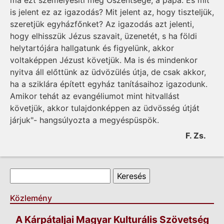
ma ezt személyesíti meg Őszentsége, a pápa. És mit
is jelent ez az igazodás? Mit jelent az, hogy tiszteljük,
szeretjük egyházfőnket? Az igazodás azt jelenti,
hogy elhisszük Jézus szavait, üzenetét, s ha földi
helytartójára hallgatunk és figyelünk, akkor
voltaképpen Jézust követjük. Ma is és mindenkor
nyitva áll előttünk az üdvözülés útja, de csak akkor,
ha a sziklára épített egyház tanításaihoz igazodunk.
Amikor tehát az evangéliumot mint hitvallást
követjük, akkor tulajdonképpen az üdvösség útját
járjuk"- hangsúlyozta a megyéspüspök.
F. Zs.
Keresés űrlap
Keresés
Közlemény
A Kárpátaljai Magyar Kulturális Szövetség