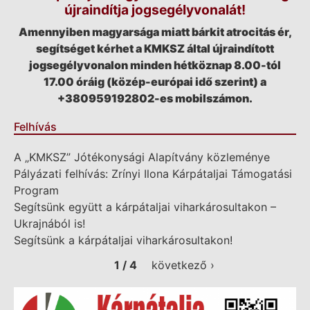
újraindítja jogsegélyvonalát!
Amennyiben magyarsága miatt bárkit atrocitás ér,
segítséget kérhet a KMKSZ által újraindított
jogsegélyvonalon minden hétköznap 8.00-tól
17.00 óráig (közép-európai idő szerint) a
+380959192802-es mobilszámon.
Felhívás
A „KMKSZ” Jótékonysági Alapítvány közleménye
Pályázati felhívás: Zrínyi Ilona Kárpátaljai Támogatási
Program
Segítsünk együtt a kárpátaljai viharkárosultakon –
Ukrajnából is!
Segítsünk a kárpátaljai viharkárosultakon!
1 / 4
következő ›